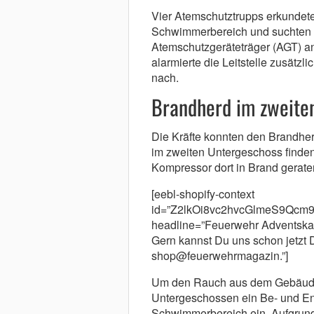
Vier Atemschutztrupps erkundet
Schwimmerbereich und suchten
Atemschutzgeräteträger (AGT) an
alarmierte die Leitstelle zusätz
nach.
Brandherd im zweite
Die Kräfte konnten den Brandher
im zweiten Untergeschoss finde
Kompressor dort in Brand geraten 
[eebl-shopify-context
id=”Z2lkOi8vc2hvcGlmeS9Qc
headline=”Feuerwehr Adventskal
Gern kannst Du uns schon jetzt 
shop@feuerwehrmagazin.”]
Um den Rauch aus dem Gebäude z
Untergeschossen ein Be- und En
Schwimmerbereich ein. Aufgrun