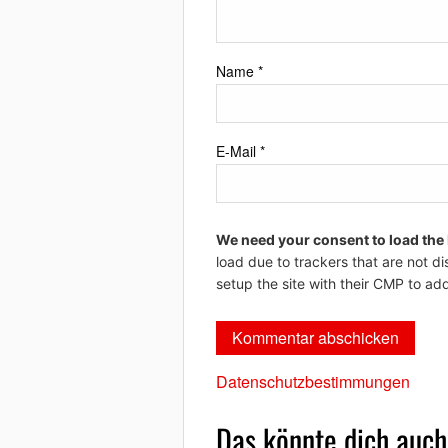
Name
*
E-Mail
*
We need your consent to load the
load due to trackers that are not di
setup the site with their CMP to add
Datenschutzbestimmungen
Das könnte dich auch