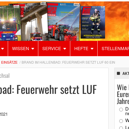
WISSEN
SERVICE
HEFTE
STELLENMA
EINSÄTZE
BRAND IM HALLENBAD: FEUERWEHR SETZT LUF 60 EIN
AK
chsal
bad: Feuerwehr setzt LUF
Wie 
Eure
Jahr
D
n
2021
W
L