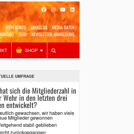
MEIN KONTO
ABOUT US
MEDIA-DATEN
KONTAKT
FEED
NEWSLETTER-ANMELDUNG
RKT
SHOP
Alles
Shop
SUCHEN
TUELLE UMFRAGE
hat sich die Mitgliederzahl in
r Wehr in den letzten drei
en entwickelt?
eutlich gewachsen, wir haben viele
eue Mitglieder gewonnen
eitgehend stabil geblieben
eicht zurückgegangen