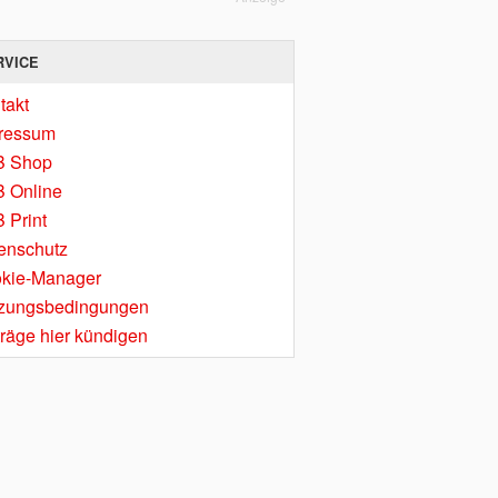
RVICE
takt
ressum
B Shop
 Online
 Print
enschutz
kie-Manager
zungsbedingungen
träge hier kündigen