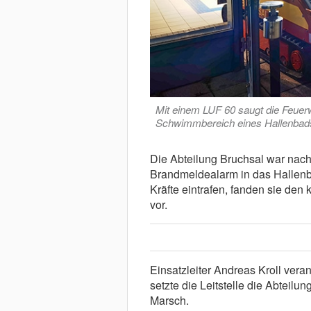
Mit einem LUF 60 saugt die Feue
Schwimmbereich eines Hallenbad
Die Abteilung Bruchsal war nac
Brandmeldealarm in das Hallenb
Kräfte eintrafen, fanden sie den
vor.
Einsatzleiter Andreas Kroll vera
setzte die Leitstelle die Abtei
Marsch.