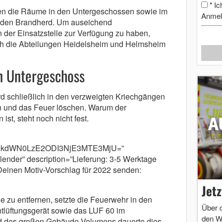
Ic
*
en die Räume in den Untergeschossen sowie im
Anmel
 den Brandherd. Um auseichend
 der Einsatzstelle zur Verfügung zu haben,
lich die Abteilungen Heidelsheim und Helmsheim
n Untergeschoss
d schließlich in den verzweigten Kriechgängen
n und das Feuer löschen. Warum der
ist, steht noch nicht fest.
m9kdWN0LzE2ODI3NjE3MTE3MjU=”
ender” description=”Lieferung: 3-5 Werktage
Deinen Motiv-Vorschlag für 2022 senden:
Jet
u entfernen, setzte die Feuerwehr in den
Über 
tlüftungsgerät sowie das LUF 60 im
den W
d des großen Gebäude-Volumens dauerte dies