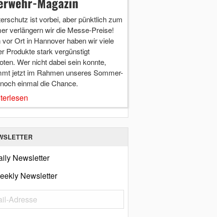
erwehr-Magazin
terschutz ist vorbei, aber pünktlich zum
r verlängern wir die Messe-Preise!
vor Ort in Hannover haben wir viele
r Produkte stark vergünstigt
ten. Wer nicht dabei sein konnte,
mt jetzt im Rahmen unseres Sommer-
 noch einmal die Chance.
terlesen
WSLETTER
ily Newsletter
eekly Newsletter