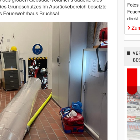
Fotos
g des Grundschutzes im Ausrückebereich besetzte
Feuer
s Feuerwehrhaus Bruchsal.
direkt
Zum
VE
BE