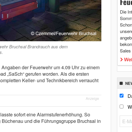
Feu
Die In
Somme
Schon 
unsere
angebo
bekom
rwehr Bruchsal Brandrauch aus dem
Sales
s.
Wei
h Angaben der Feuerwehr um 4.09 Uhr zu einem
ad „SaSch“ gerufen worden. Als die ersten
 kompletten Keller- und Technikbereich verraucht
NE
Da
Anzeige
W
nlasste sofort eine Alarmstufenerhöhung. So
lung Büchenau und die Führungsgruppe Bruchsal in