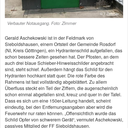
Verbauter Notausgang. Foto: Zimmer
Gerald Aschekowski ist in der Feldmark von
Sieboldshausen, einem Ortsteil der Gemeinde Rosdorf
(NI, Kreis Göttingen), ein Hydrantenschild aufgefallen, das
schon bessere Zeiten gesehen hat. Der Pfosten, an dem
auch drei blaue Schieber-Hinweisschilder angebracht
sind, steht schief. Außerdem hängt das Schild für den
Hydranten hochkant statt quer. Die rote Farbe des
Rahmens ist fast vollständig abgeblättert. Zu allem
Überfluss steckt ein Teil der Ziffern, die augenscheinlich
schon einmal abgefallen sind, kreuz und quer in der Tafel.
Dass es sich um eine 150er-Leitung handelt, scheint
eindeutig, bei den Entfernungsangaben aber wird die
Feuerwehr nur raten können. „Offensichtlich wurde das
Schild Opfer von schwerem Gerät“, vermutet Aschekowski,
passives Mitglied der FF Sieboldshausen.