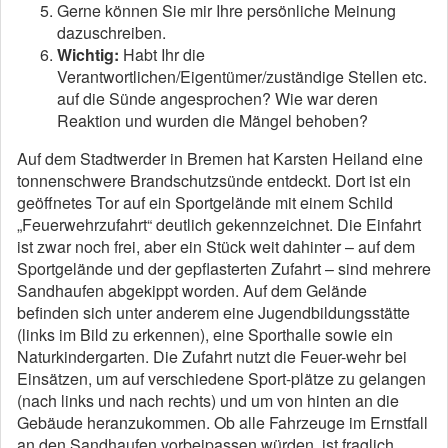
Gerne können Sie mir Ihre persönliche Meinung
dazuschreiben.
Wichtig:
Habt Ihr die
Verantwortlichen/Eigentümer/zuständige Stellen etc.
auf die Sünde angesprochen? Wie war deren
Reaktion und wurden die Mängel behoben?
Auf dem Stadtwerder in Bremen hat Karsten Heiland eine
tonnenschwere Brandschutzsünde entdeckt. Dort ist ein
geöffnetes Tor auf ein Sportgelände mit einem Schild
„Feuerwehrzufahrt“ deutlich gekennzeichnet. Die Einfahrt
ist zwar noch frei, aber ein Stück weit dahinter – auf dem
Sportgelände und der gepflasterten Zufahrt – sind mehrere
Sandhaufen abgekippt worden. Auf dem Gelände
befinden sich unter anderem eine Jugendbildungsstätte
(links im Bild zu erkennen), eine Sporthalle sowie ein
Naturkindergarten. Die Zufahrt nutzt die Feuer-wehr bei
Einsätzen, um auf verschiedene Sport-plätze zu gelangen
(nach links und nach rechts) und um von hinten an die
Gebäude heranzukommen. Ob alle Fahrzeuge im Ernstfall
an den Sandhaufen vorbeipassen würden, ist fraglich.