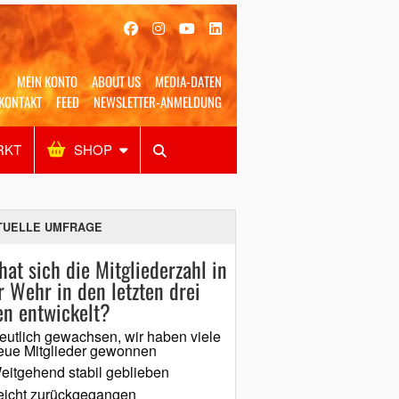
MEIN KONTO
ABOUT US
MEDIA-DATEN
KONTAKT
FEED
NEWSLETTER-ANMELDUNG
RKT
SHOP
Alles
Shop
SUCHEN
TUELLE UMFRAGE
hat sich die Mitgliederzahl in
r Wehr in den letzten drei
en entwickelt?
eutlich gewachsen, wir haben viele
eue Mitglieder gewonnen
eitgehend stabil geblieben
eicht zurückgegangen