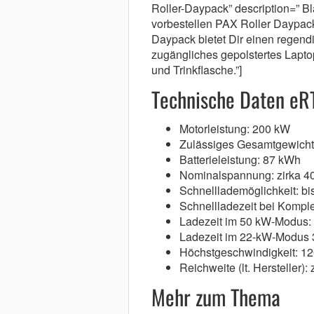
Roller-Daypack” description=” Bl
vorbestellen PAX Roller Daypac
Daypack bietet Dir einen regend
zugängliches gepolstertes Lapto
und Trinkflasche.”]
Technische Daten e
Motorleistung: 200 kW
Zulässiges Gesamtgewicht:
Batterieleistung: 87 kWh
Nominalspannung: zirka 4
Schnelllademöglichkeit: b
Schnellladezeit bei Komple
Ladezeit im 50 kW-Modus: 
Ladezeit im 22-kW-Modus 
Höchstgeschwindigkeit: 12
Reichweite (lt. Hersteller):
Mehr zum Thema