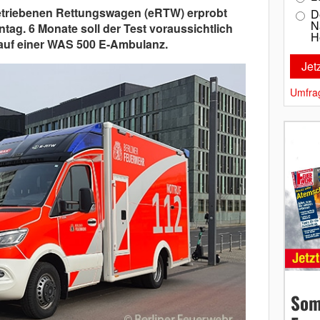
 betriebenen Rettungswagen (eRTW) erprobt
D
N
ntag. 6 Monate soll der Test voraussichtlich
H
 auf einer WAS 500 E-Ambulanz.
Umfra
Som