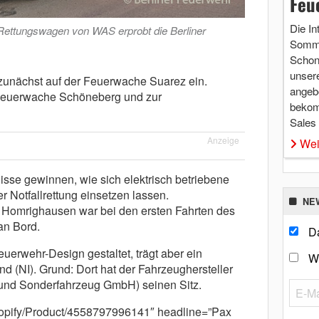
Feu
Die In
 Rettungswagen von WAS erprobt die Berliner
Somme
Schon 
unsere
unächst auf der Feuerwache Suarez ein.
angebo
Feuerwache Schöneberg und zur
bekom
Sales
Anzeige
Wei
isse gewinnen, wie sich elektrisch betriebene
r Notfallrettung einsetzen lassen.
NE
 Homrighausen war bei den ersten Fahrten des
an Bord.
Da
uerwehr-Design gestaltet, trägt aber ein
W
 (NI). Grund: Dort hat der Fahrzeughersteller
nd Sonderfahrzeug GmbH) seinen Sitz.
/shopify/Product/4558797996141″ headline=”Pax