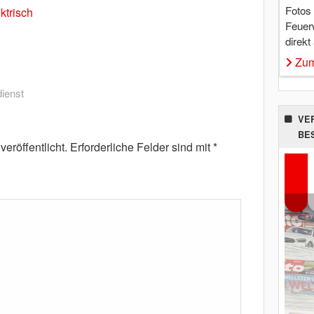
Fotos
ektrisch
Feuer
direkt
Zum
ienst
VE
BE
eröffentlicht.
Erforderliche Felder sind mit
*