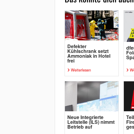
Defekter
dfe
Kühlschrank setzt
Fol
Ammoniak in Hotel
Sp
frei
Weiterlesen
We
Neue Integrierte
Tei
Leitstelle (ILS) nimmt
Fir
Betrieb auf
ge