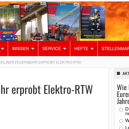
WISSEN
SERVICE
HEFTE
STELLENMA
ERLINER FEUERWEHR ERPROBT ELEKTRO-RTW
AK
ehr erprobt Elektro-RTW
Wie 
Eure
Jahr
D
n
W
L