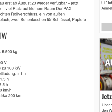
Ic
au erst ab August 23 wieder verfügbar – jetzt
*
Anmel
k – viel Platz auf kleinem Raum Der PAX
ichten Rollverschluss, ein von außen
pfach, zwei Seitentaschen für Schlüssel, Papiere
RTW
 5.500 kg
00 V
is zu 100 kW
ttladung: < 1 h
1,5 h
3,5 h
0 km/h
Jet
 zirka 200 km
Über 
den W