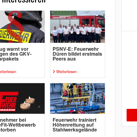
ug warnt vor
PSNV-E: Feuerwehr
gen des GKV-
Düren bildet erstmals
arpakets
Peers aus
iterlesen
Weiterlesen
lnehmer bei
Feuerwehr trainiert
eFit-Wettbewerb
Höhenrettung auf
storben
Stahlwerksgelände