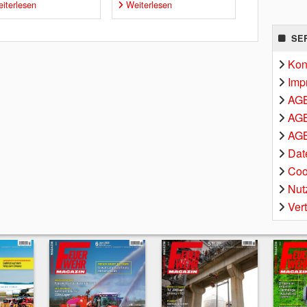
iterlesen
Weiterlesen
SE
Kon
Imp
AG
AGB
AGB
Dat
Coo
Nut
Ver