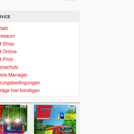
RVICE
takt
ressum
B Shop
 Online
 Print
enschutz
kie-Manager
zungsbedingungen
träge hier kündigen