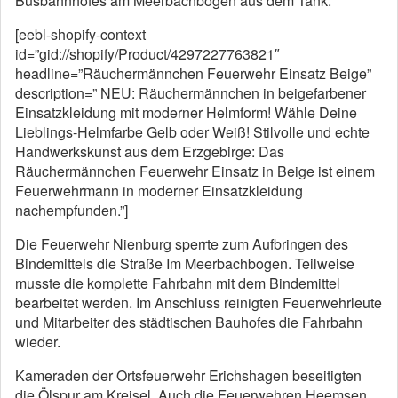
Busbahnhofes am Meerbachbogen aus dem Tank.
[eebl-shopify-context
id=”gid://shopify/Product/4297227763821″
headline=”Räuchermännchen Feuerwehr Einsatz Beige”
description=” NEU: Räuchermännchen in beigefarbener
Einsatzkleidung mit moderner Helmform! Wähle Deine
Lieblings-Helmfarbe Gelb oder Weiß! Stilvolle und echte
Handwerkskunst aus dem Erzgebirge: Das
Räuchermännchen Feuerwehr Einsatz in Beige ist einem
Feuerwehrmann in moderner Einsatzkleidung
nachempfunden.”]
Die Feuerwehr Nienburg sperrte zum Aufbringen des
Bindemittels die Straße Im Meerbachbogen. Teilweise
musste die komplette Fahrbahn mit dem Bindemittel
bearbeitet werden. Im Anschluss reinigten Feuerwehrleute
und Mitarbeiter des städtischen Bauhofes die Fahrbahn
wieder.
Kameraden der Ortsfeuerwehr Erichshagen beseitigten
die Ölspur am Kreisel. Auch die Feuerwehren Heemsen