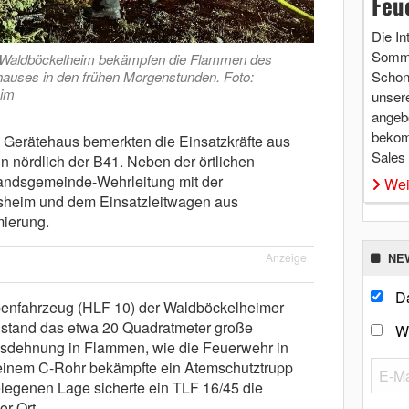
Feu
Die In
Somme
 Waldböckelheim bekämpfen die Flammen des
hauses in den frühen Morgenstunden. Foto:
Schon 
eim
unsere
angebo
bekom
 Gerätehaus bemerkten die Einsatzkräfte aus
Sales
 nördlich der B41. Neben der örtlichen
bandsgemeinde-Wehrleitung mit der
Wei
sheim und dem Einsatzleitwagen aus
ierung.
Anzeige
NE
Da
ppenfahrzeug (HLF 10) der Waldböckelheimer
e, stand das etwa 20 Quadratmeter große
W
Ausdehnung in Flammen, wie die Feuerwehr in
t einem C-Rohr bekämpfte ein Atemschutztrupp
legenen Lage sicherte ein TLF 16/45 die
r Ort.