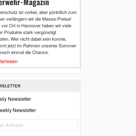
erwehr-Magazin
terschutz ist vorbei, aber pünktlich zum
r verlängern wir die Messe-Preise!
vor Ort in Hannover haben wir viele
r Produkte stark vergünstigt
ten. Wer nicht dabei sein konnte,
mt jetzt im Rahmen unseres Sommer-
 noch einmal die Chance.
terlesen
WSLETTER
ily Newsletter
eekly Newsletter