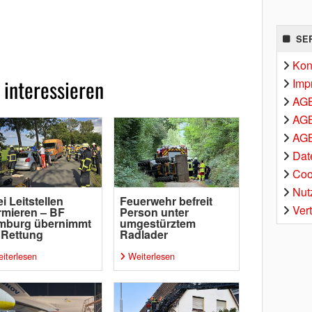
SE
Kon
 interessieren
Imp
AG
AGB
AGB
Dat
Coo
Nut
i Leitstellen
Feuerwehr befreit
Ver
rmieren – BF
Person unter
mburg übernimmt
umgestürztem
 Rettung
Radlader
iterlesen
Weiterlesen