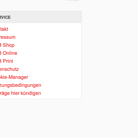
RVICE
takt
ressum
B Shop
 Online
 Print
enschutz
kie-Manager
zungsbedingungen
träge hier kündigen