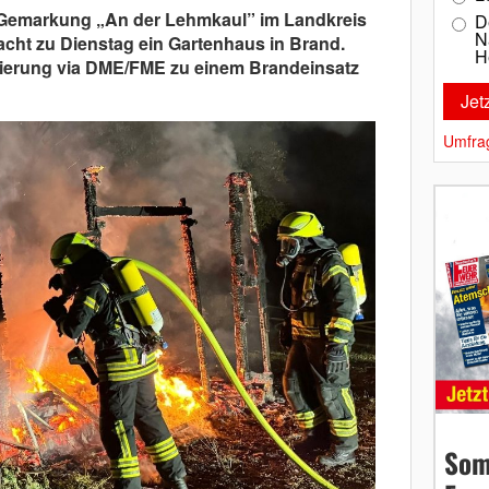
 Gemarkung „An der Lehmkaul” im Landkreis
D
N
acht zu Dienstag ein Gartenhaus in Brand.
H
mierung via DME/FME zu einem Brandeinsatz
Umfra
Som