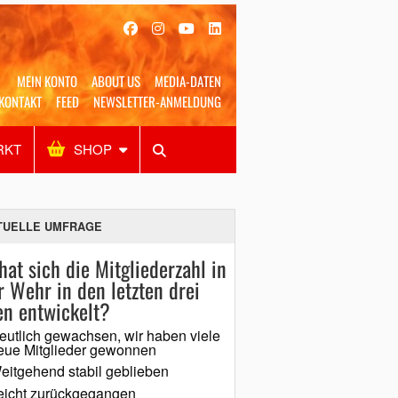
MEIN KONTO
ABOUT US
MEDIA-DATEN
KONTAKT
FEED
NEWSLETTER-ANMELDUNG
RKT
SHOP
Alles
Shop
SUCHEN
TUELLE UMFRAGE
hat sich die Mitgliederzahl in
r Wehr in den letzten drei
en entwickelt?
eutlich gewachsen, wir haben viele
eue Mitglieder gewonnen
eitgehend stabil geblieben
eicht zurückgegangen