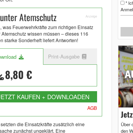
Ic
*
Anmel
 unter Atemschutz
Anzeige
s, was Feuerwehrkräfte zum richtigen Einsatz
r Atemschutz wissen müssen – dieses 116
en starke Sonderheft liefert Antworten!
Print-Ausgabe
ownload
8,80 €
JETZT KAUFEN + DOWNLOADEN
AGB
Jet
etzten die Einsatzkräfte zusätzlich eine
Über 
ache zunächst ungeklärt. Eine
den W