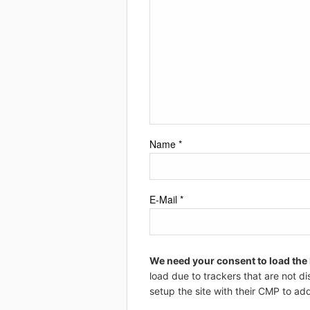
Name
*
E-Mail
*
We need your consent to load the
load due to trackers that are not di
setup the site with their CMP to add