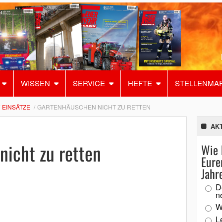
WISSEN
SERVICE
HEFTE
STELLENMA
EINSÄTZE
GARTENHÄUSCHEN NICHT ZU RETTEN
AK
nicht zu retten
Wie 
Eure
Jahr
D
n
W
L