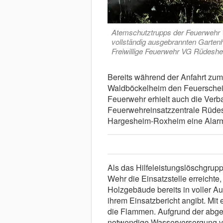
Atemschutztrupps der Feuerwehr
vollständig ausgebrannten Garten
Freiwillige Feuerwehr VG Rüdesh
Bereits während der Anfahrt zum
Waldböckelheim den Feuerschein
Feuerwehr erhielt auch die Ver
Feuerwehreinsatzzentrale Rüde
Hargesheim-Roxheim eine Alarm
Als das Hilfeleistungslöschgru
Wehr die Einsatzstelle erreicht
Holzgebäude bereits in voller 
ihrem Einsatzbericht angibt. Mi
die Flammen. Aufgrund der abge
notwendige Wasserversorgung vo