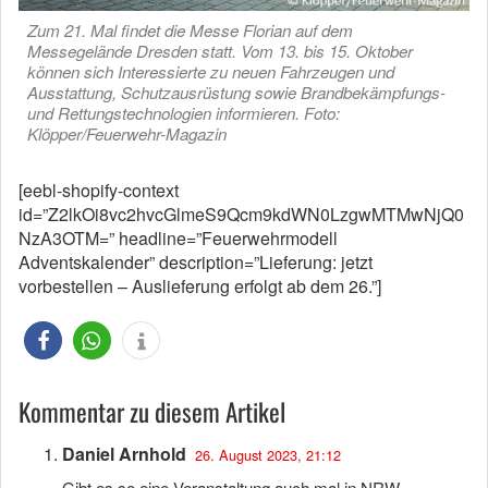
Zum 21. Mal findet die Messe Florian auf dem
Messegelände Dresden statt. Vom 13. bis 15. Oktober
können sich Interessierte zu neuen Fahrzeugen und
Ausstattung, Schutzausrüstung sowie Brandbekämpfungs-
und Rettungstechnologien informieren. Foto:
Klöpper/Feuerwehr-Magazin
[eebl-shopify-context
id=”Z2lkOi8vc2hvcGlmeS9Qcm9kdWN0LzgwMTMwNjQ0
NzA3OTM=” headline=”Feuerwehrmodell
Adventskalender” description=”Lieferung: jetzt
vorbestellen – Auslieferung erfolgt ab dem 26.”]
Kommentar zu diesem Artikel
Daniel Arnhold
26. August 2023, 21:12
Gibt es so eine Veranstaltung auch mal in NRW