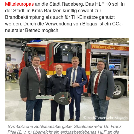
Mitteleuropas
an die Stadt Radeberg. Das HLF 10 soll in
der Stadt im Kreis Bautzen künftig sowohl zur
Brandbekämpfung als auch für TH-Einsätze genutzt
werden. Durch die Verwendung von Biogas ist ein CO
-
2
neutraler Betrieb möglich.
Symbolische Schlüsselübergabe: Staatssekretär Dr. Frank
Pfeil (2. v. r.) überreicht ein erdgasbetriebenes HLF an die