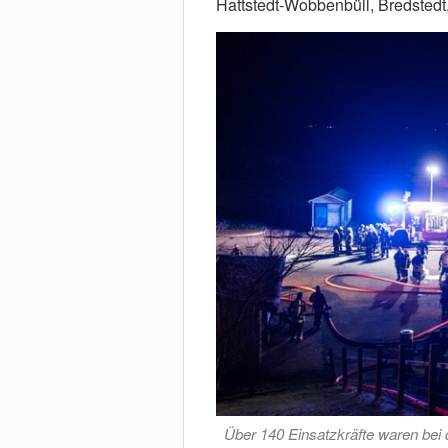
Hattstedt-Wobbenbüll, Bredstedt,
Über 140 Einsatzkräfte waren bei