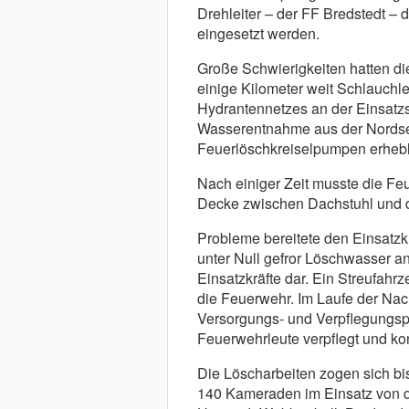
Drehleiter – der FF Bredstedt – 
eingesetzt werden.
Große Schwierigkeiten hatten di
einige Kilometer weit Schlauchle
Hydrantennetzes an der Einsatzst
Wasserentnahme aus der Nordsee
Feuerlöschkreiselpumpen erhebl
Nach einiger Zeit musste die Feu
Decke zwischen Dachstuhl und d
Probleme bereitete den Einsatzk
unter Null gefror Löschwasser an 
Einsatzkräfte dar. Ein Streufahrz
die Feuerwehr. Im Laufe der Na
Versorgungs- und Verpflegungspu
Feuerwehrleute verpflegt und k
Die Löscharbeiten zogen sich bi
140 Kameraden im Einsatz von d