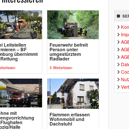
SE
Kon
Imp
AG
i Leitstellen
Feuerwehr befreit
AGB
rmieren – BF
Person unter
mburg übernimmt
umgestürztem
AGB
 Rettung
Radlader
Dat
iterlesen
Weiterlesen
Coo
Nut
Ver
hne mit
Flammen erfassen
engvorrichtung
Wohnmobil und
 Flughafen
Dachstuhl
pzig/Halle