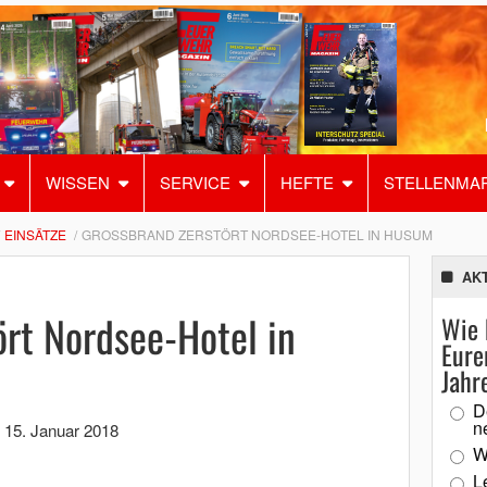
WISSEN
SERVICE
HEFTE
STELLENMA
EINSÄTZE
GROSSBRAND ZERSTÖRT NORDSEE-HOTEL IN HUSUM
AK
rt Nordsee-Hotel in
Wie 
Eure
Jahr
D
n
,
15. Januar 2018
W
L