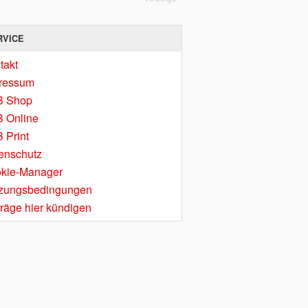
RVICE
takt
ressum
B Shop
 Online
 Print
enschutz
kie-Manager
zungsbedingungen
träge hier kündigen