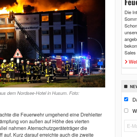
Feu
Die In
Somme
Schon 
unsere
angebo
bekom
Sales
Wei
NE
aus dem Nordsee-Hotel in Husum. Foto:
Da
W
rachte die Feuerwehr umgehend eine Drehleiter
kämpfung von außen auf Höhe des vierten
llel nahmen Atemschutzgeräteträger die
 auf. Kurz darauf erreichte auch die zweite