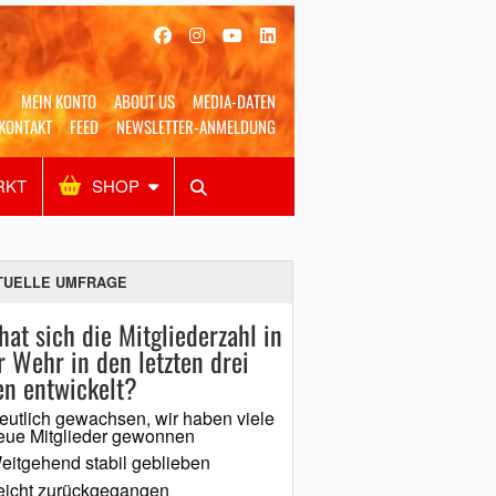
MEIN KONTO
ABOUT US
MEDIA-DATEN
KONTAKT
FEED
NEWSLETTER-ANMELDUNG
RKT
SHOP
Alles
Shop
SUCHEN
TUELLE UMFRAGE
hat sich die Mitgliederzahl in
r Wehr in den letzten drei
en entwickelt?
eutlich gewachsen, wir haben viele
eue Mitglieder gewonnen
eitgehend stabil geblieben
eicht zurückgegangen