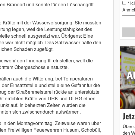
Ic
*
den Brandort und konnte für den Löschangriff
Anmel
e Kräfte mit der Wasserversorgung. Sie mussten
itung legen, weil die Leistungsfähigkeit des
elle schnell ausgereizt war. Übrigens: Eine
 war nicht möglich. Das Salzwasser hätte den
ichen Schaden zugefügt.
erwehr den Innenangriff einstellen, weil die
rittem Obergeschoss einstürzte.
räften auch die Witterung, bei Temperaturen
der Einsatzstelle und stelle eine Gefahr für die
eug der Straßenmeisterei rückte an unterstützte
cht errichten Kräfte von DRK und DLRG einen
nkt auf. In beheizten Zelten wurden die
onnten sich zwischendurch aufwärmen.
Jet
s in den Montagvormittag. Zeitweise waren über
Über 
en Freiwilligen Feuerwehren Husum, Schobüll,
den W