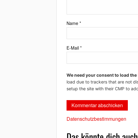
Name
*
E-Mail
*
We need your consent to load the
load due to trackers that are not di
setup the site with their CMP to add
Datenschutzbestimmungen
Das könnte dich auch