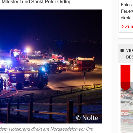
 Mildstedt und Sankt-Peter-Ording.
Fotos
Feuer
direkt
Zum
VE
BE
 dem Hotelbrand direkt am Nordseedeich vor Ort.