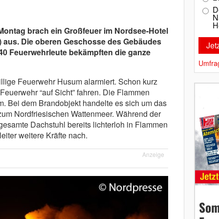
D
N
H
Montag brach ein Großfeuer im Nordsee-Hotel
d) aus. Die oberen Geschosse des Gebäudes
140 Feuerwehrleute bekämpften die ganze
Umfra
llige Feuerwehr Husum alarmiert. Schon kurz
Feuerwehr “auf Sicht” fahren. Die Flammen
m. Bei dem Brandobjekt handelte es sich um das
 zum Nordfriesischen Wattenmeer. Während der
 gesamte Dachstuhl bereits lichterloh in Flammen
leiter weitere Kräfte nach.
Anzeige
Som