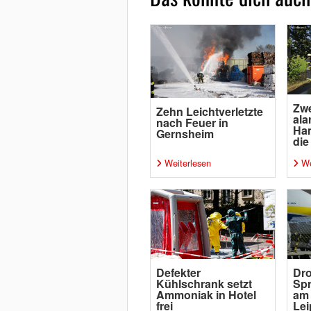
Zwe
Zehn Leichtverletzte
ala
nach Feuer in
Ha
Gernsheim
die
Weiterlesen
We
Defekter
Dro
Kühlschrank setzt
Spr
Ammoniak in Hotel
am
frei
Lei