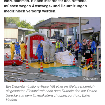
einzudämmen. Sieben Mitarbeiter des Betriebs
müssen wegen Atemwegs- und Hautreizungen
medizinisch versorgt werden.
Ein Dekontaminations-Trupp hilft einer im Gefahrenbereich
eingesetzten Einsatzkraft nach dem Durchlaufen der Dekon-
Strecke aus dem Chemikalienschutzanzug. Foto: Björn
Hadem