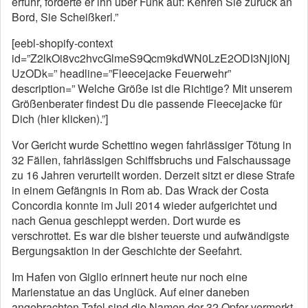
erfuhr, forderte er ihn über Funk auf: Kehren Sie zurück an
Bord, Sie Scheißkerl.”
[eebl-shopify-context
id=”Z2lkOi8vc2hvcGlmeS9Qcm9kdWN0LzE2ODI3NjI0Nj
UzODk=” headline=”Fleecejacke Feuerwehr”
description=” Welche Größe ist die Richtige? Mit unserem
Größenberater findest Du die passende Fleecejacke für
Dich (hier klicken).”]
Vor Gericht wurde Schettino wegen fahrlässiger Tötung in
32 Fällen, fahrlässigen Schiffsbruchs und Falschaussage
zu 16 Jahren verurteilt worden. Derzeit sitzt er diese Strafe
in einem Gefängnis in Rom ab. Das Wrack der Costa
Concordia konnte im Juli 2014 wieder aufgerichtet und
nach Genua geschleppt werden. Dort wurde es
verschrottet. Es war die bisher teuerste und aufwändigste
Bergungsaktion in der Geschichte der Seefahrt.
Im Hafen von Giglio erinnert heute nur noch eine
Marienstatue an das Unglück. Auf einer daneben
angebrachten Tafel sind die Namen der 32 Opfer vermerkt.