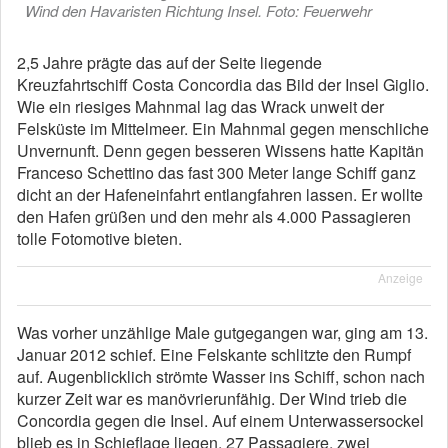
Wind den Havaristen Richtung Insel. Foto: Feuerwehr
2,5 Jahre prägte das auf der Seite liegende
Kreuzfahrtschiff Costa Concordia das Bild der Insel Giglio.
Wie ein riesiges Mahnmal lag das Wrack unweit der
Felsküste im Mittelmeer. Ein Mahnmal gegen menschliche
Unvernunft. Denn gegen besseren Wissens hatte Kapitän
Franceso Schettino das fast 300 Meter lange Schiff ganz
dicht an der Hafeneinfahrt entlangfahren lassen. Er wollte
den Hafen grüßen und den mehr als 4.000 Passagieren
tolle Fotomotive bieten.
Anzeige
Was vorher unzählige Male gutgegangen war, ging am 13.
Januar 2012 schief. Eine Felskante schlitzte den Rumpf
auf. Augenblicklich strömte Wasser ins Schiff, schon nach
kurzer Zeit war es manövrierunfähig. Der Wind trieb die
Concordia gegen die Insel. Auf einem Unterwassersockel
blieb es in Schieflage liegen. 27 Passagiere, zwei