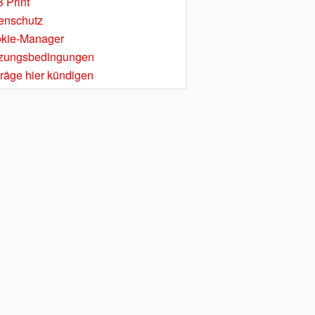
 Print
enschutz
kie-Manager
zungsbedingungen
träge hier kündigen