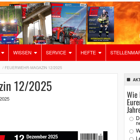
WISSEN
SERVICE
HEFTE
STELLENMA
U
FEUERWEHR-MAGAZIN 12/2025
zin 12/2025
AK
Wie 
2025
Eure
Jahr
D
n
W
L