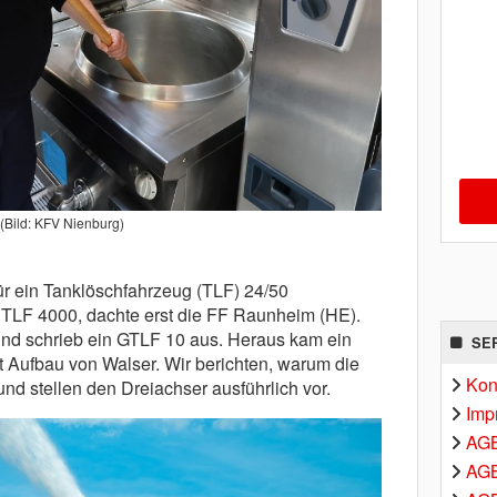
(Bild: KFV Nienburg)
ür ein Tanklöschfahrzeug (TLF) 24/50
 TLF 4000, dachte erst die FF Raun­heim (HE).
und schrieb ein GTLF 10 aus. Heraus kam ein
SE
 Aufbau von Walser. Wir berichten, warum die
Kon
nd stellen den Dreiachser ausführlich vor.
Imp
AG
AGB