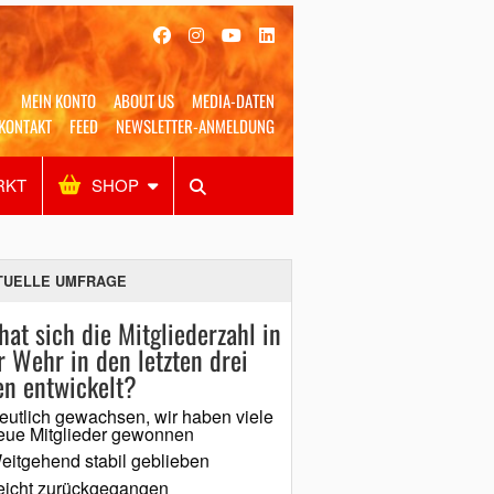
MEIN KONTO
ABOUT US
MEDIA-DATEN
KONTAKT
FEED
NEWSLETTER-ANMELDUNG
RKT
SHOP
Alles
Shop
SUCHEN
TUELLE UMFRAGE
hat sich die Mitgliederzahl in
r Wehr in den letzten drei
en entwickelt?
eutlich gewachsen, wir haben viele
eue Mitglieder gewonnen
eitgehend stabil geblieben
eicht zurückgegangen