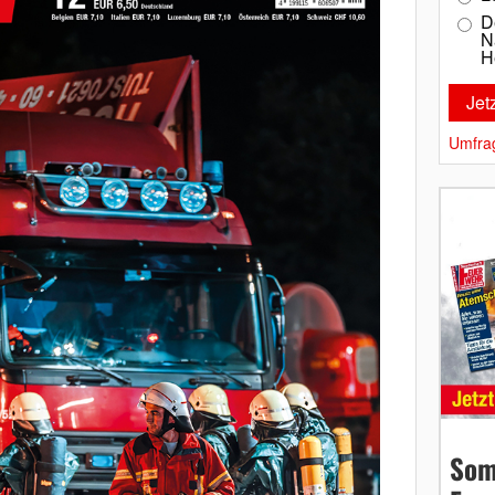
D
N
H
Umfra
Som