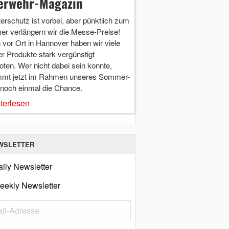
erwehr-Magazin
terschutz ist vorbei, aber pünktlich zum
r verlängern wir die Messe-Preise!
vor Ort in Hannover haben wir viele
r Produkte stark vergünstigt
ten. Wer nicht dabei sein konnte,
mt jetzt im Rahmen unseres Sommer-
 noch einmal die Chance.
terlesen
WSLETTER
ily Newsletter
eekly Newsletter