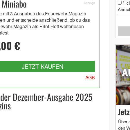
 Miniabo
Ic
*
Anzeige
Anmel
e mit 3 Ausgaben das Feuerwehr-Magazin
en und entscheide anschließend, ob du das
rwehr-Magazin als Print-Heft weiterlesen
test.
,00 €
JETZT KAUFEN
AGB
n der Dezember-Ausgabe 2025
ins
Jet
Über 
den W