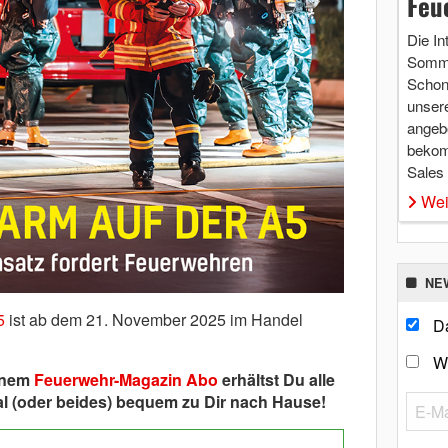
Feu
Die In
Somme
Schon 
unsere
angebo
bekom
Sales
Wei
NE
5
ist ab dem 21. November 2025 im Handel
Da
W
einem
Feuerwehr-Magazin Abo
erhältst Du alle
l (oder beides) bequem zu Dir nach Hause!