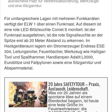
ausreichend Platz für Verkehrsabsicherung, Werkzeuge
und eine Sitzgarnitur.
Für umfangreichere Lagen mit mehreren Funkkanälen
verfügt der ELW 1 über einen Funkmast. Auf diesem ist
eine rote LED-Blitzleuchte Comet S montiert. Ist der
Funkmast ausgefahren, ist die rote Signalleuchte an der
Spitze erst ab 20 Meter Abstand zu erkennen. Im
Heckgeräteraum lagern ein Stromerzeuger Endress ESE
304, Leitungsroller, Feuerlöscher, Werkzeug wie Halligan
Tool und Spalthammer, Handlampen Adalit L3000,
Euroblitze und Faltpylonen sowie eine Sitzgarnitur und
Absperrmaterial.
20 Jahre SAFETYTOUR – Praxis,
Austausch, Leidenschaft.
Was vor 20 Jahren als
spontane Idee auf einem
Bierdeckel begann, ist heute
eine feste Größe im
Feuerwehrwesen: die