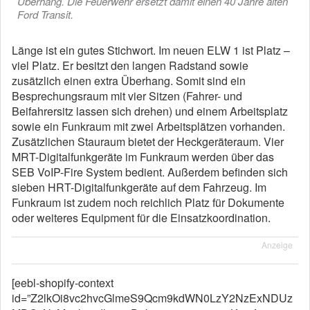
Überhang. Die Feuerwehr ersetzt damit einen 40 Jahre alten
Ford Transit.
Länge ist ein gutes Stichwort. Im neuen ELW 1 ist Platz –
viel Platz. Er besitzt den langen Radstand sowie
zusätzlich einen extra Überhang. Somit sind ein
Besprechungsraum mit vier Sitzen (Fahrer- und
Beifahrersitz lassen sich drehen) und einem Arbeitsplatz
sowie ein Funkraum mit zwei Arbeitsplätzen vorhanden.
Zusätzlichen Stauraum bietet der Heckgeräteraum. Vier
MRT-Digitalfunkgeräte im Funkraum werden über das
SEB VoIP-Fire System bedient. Außerdem befinden sich
sieben HRT-Digitalfunkgeräte auf dem Fahrzeug. Im
Funkraum ist zudem noch reichlich Platz für Dokumente
oder weiteres Equipment für die Einsatzkoordination.
Anzeige
[eebl-shopify-context
id=”Z2lkOi8vc2hvcGlmeS9Qcm9kdWN0LzY2NzExNDUz