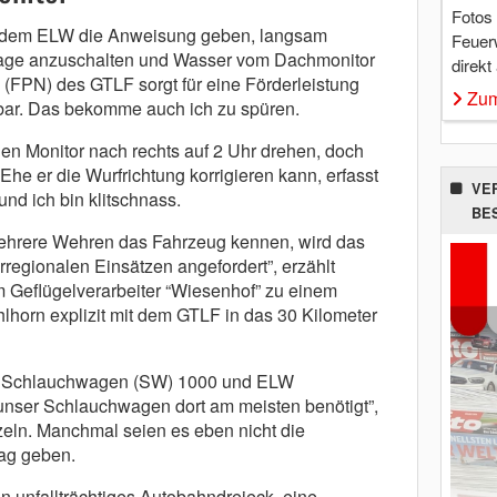
Fotos
s dem ELW die Anweisung geben, langsam
Feuer
lage anzuschalten und Wasser vom Dachmonitor
direkt
(FPN) des GTLF sorgt für eine Förderleistung
Zum
8 bar. Das bekomme auch ich zu spüren.
 den Monitor nach rechts auf 2 Uhr drehen, doch
 Ehe er die Wurfrichtung korrigieren kann, erfasst
VE
nd ich bin klitschnass.
BE
mehrere Wehren das Fahrzeug kennen, wird das
regionalen Einsätzen angefordert”, erzählt
m Geflügelverarbeiter “Wiesenhof” zu einem
horn explizit mit dem GTLF in das 30 Kilometer
rem Schlauchwagen (SW) 1000 und ELW
unser Schlauchwagen dort am meisten benötigt”,
ln. Manchmal seien es eben nicht die
ag geben.
n unfallträchtiges Autobahndreieck, eine