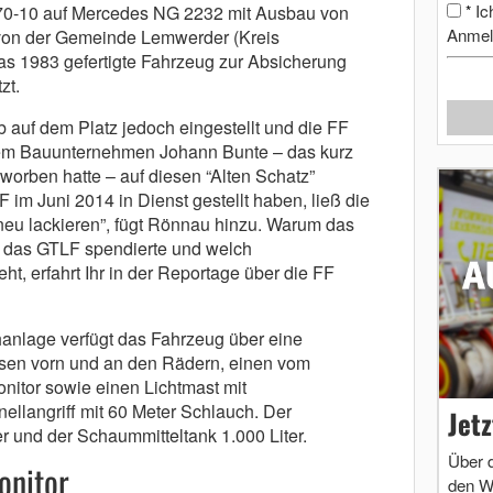
Ic
70-10 auf Mercedes NG 2232 mit Ausbau von
*
Anmel
 von der Gemeinde Lemwerder (Kreis
as 1983 gefertigte Fahrzeug zur Absicherung
zt.
 auf dem Platz jedoch eingestellt und die FF
m Bauunternehmen Johann Bunte – das kurz
worben hatte – auf diesen “Alten Schatz”
im Juni 2014 in Dienst gestellt haben, ließ die
eu lackieren”, fügt Rönnau hinzu. Warum das
das GTLF spendierte und welch
ht, erfahrt Ihr in der Reportage über die FF
anlage verfügt das Fahrzeug über eine
sen vorn und an den Rädern, einen vom
itor sowie einen Lichtmast mit
ellangriff mit 60 Meter Schlauch. Der
Jet
r und der Schaummitteltank 1.000 Liter.
Über 
onitor
den W