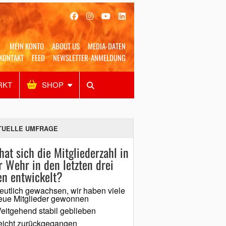
MEIN KONTO
ABOUT US
MEDIA-DATEN
KONTAKT
FEED
NEWSLETTER-ANMELDUNG
RKT
SHOP
Alles
Shop
SUCHEN
TUELLE UMFRAGE
hat sich die Mitgliederzahl in
r Wehr in den letzten drei
en entwickelt?
eutlich gewachsen, wir haben viele
eue Mitglieder gewonnen
eitgehend stabil geblieben
eicht zurückgegangen