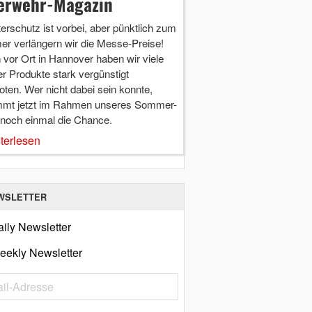
erwehr-Magazin
terschutz ist vorbei, aber pünktlich zum
r verlängern wir die Messe-Preise!
vor Ort in Hannover haben wir viele
r Produkte stark vergünstigt
ten. Wer nicht dabei sein konnte,
mt jetzt im Rahmen unseres Sommer-
 noch einmal die Chance.
terlesen
WSLETTER
ily Newsletter
eekly Newsletter