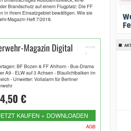
der Brandschutz auf einem Flugplatz: Die FF
n in ihrem Einsatzgebiet bewältigen. Wie sie
rwehr-Magazin Heft 7/2018.
rwehr-Magazin Digital
AK
Anzeig
e
rtagen: BF Bozen & FF Ahlhorn - Bus-Drama
der A9 - ELW auf 3 Achsen - Blaulichtbalken im
eich - Unwetter: Vollalarm für Berliner
rwehr
4,50 €
JETZT KAUFEN + DOWNLOADEN
AGB