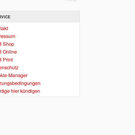
RVICE
takt
ressum
B Shop
 Online
 Print
enschutz
kie-Manager
zungsbedingungen
träge hier kündigen