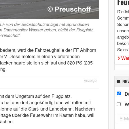
Feu
Die In
Somme
LF von der Selbstschutzanlage mit Sprühdüsen
Schon 
 Dachmonitor Wasser geben, bleibt der Flugplatz
unsere
 Preuschoff
angebo
bekom
Sales
bedient, wird die Fahrzeughalle der FF Ahlhorn
er-V-Dieselmotors in einen vibrierenden
Wei
ackenhaare stellen sich auf und 320 PS (235
ng.
Anzeige
NE
Da
 mit dem Ungetüm auf den Flugplatz.
 hat uns dort angekündigt und wir rollen mit
W
olonne auf die Start- und Landebahn. Nachdem
ortage über die Feuerwehr im Kasten habe, will
achen.