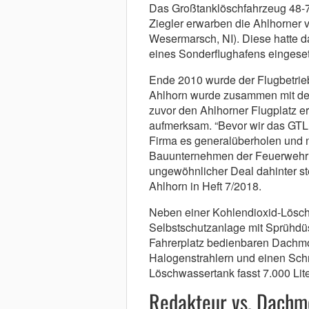
Das Großtanklöschfahrzeug 48-
Ziegler erwarben die Ahlhorner
Wesermarsch, NI). Diese hatte d
eines Sonderflughafens eingeset
Ende 2010 wurde der Flugbetrieb
Ahlhorn wurde zusammen mit de
zuvor den Ahlhorner Flugplatz er
aufmerksam. “Bevor wir das GTLF 
Firma es generalüberholen und n
Bauunternehmen der Feuerwehr 
ungewöhnlicher Deal dahinter ste
Ahlhorn in Heft 7/2018.
Neben einer Kohlendioxid-Lösch
Selbstschutzanlage mit Sprühdü
Fahrerplatz bedienbaren Dachmon
Halogenstrahlern und einen Schn
Löschwassertank fasst 7.000 Lite
Redakteur vs. Dachm