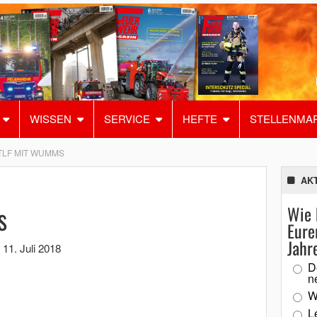
WISSEN
SERVICE
HEFTE
STELLENMA
TLF MIT WUMMS
AK
s
Wie 
Eure
Jahr
,
11. Juli 2018
D
n
W
L