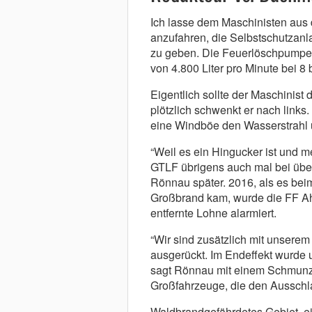
Ich lasse dem Maschinisten au
anzufahren, die Selbstschutzan
zu geben. Die Feuerlöschpumpe 
von 4.800 Liter pro Minute bei 
Eigentlich sollte der Maschinist
plötzlich schwenkt er nach links.
eine Windböe den Wasserstrahl u
“Weil es ein Hingucker ist und 
GTLF übrigens auch mal bei über
Rönnau später. 2016, als es bei
Großbrand kam, wurde die FF Ahl
entfernte Lohne alarmiert.
“Wir sind zusätzlich mit unse
ausgerückt. Im Endeffekt wurde 
sagt Rönnau mit einem Schmunze
Großfahrzeuge, die den Ausschl
Waldbrandgefährdetes Gebiet, ei