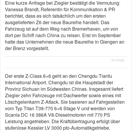
Eine kurze Anfrage bei Ziegler bestätigt die Vermutung:
Vanessa Brandt, Referentin für Kommunikation & PR
berichtet, dass es sich tatsächlich um den ersten
ausgelieferten Z6 der neue Baureihe handelt. Das
Fahrzeug ist auf dem Weg nach Bremerhaven, um von
dort per Schiff nach China zu reisen. Erst im September
hatte das Unternehmen die neue Baureihe in Giengen an
der Brenz vorgestellt.
Anzeige
Der erste Z-Class 6×6 geht an den Chengdu Tianfu
International Airport. Chengdu ist die Hauptstadt der
Provinz Sichuan im Südwesten Chinas. Insgesamt liefert
Ziegler zehn Fahrzeuge mit Dachwerfer sowie eines mit
Löschgelenkarm Z-Attack. Sie basieren auf Fahrgestellen
vom Typ Titan T39-770 6×6 Stage V und werden von
Scania DC 16 386A V8-Dieselmotoren mit 770 PS
Leistung angetrieben. Die Kraftübertragung erfolgt über
stufenlose Kessler LV 3000 pto-Automatikgetriebe.