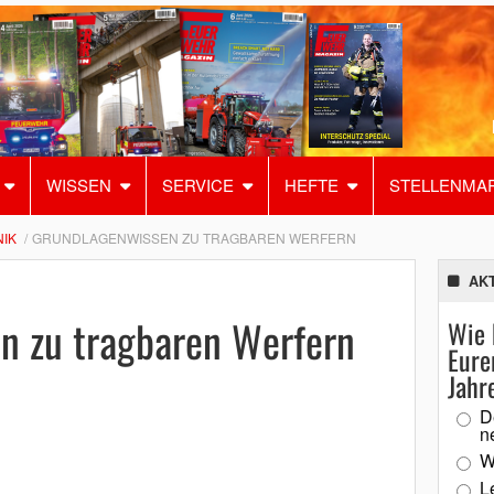
WISSEN
SERVICE
HEFTE
STELLENMA
IK
GRUNDLAGENWISSEN ZU TRAGBAREN WERFERN
AK
n zu tragbaren Werfern
Wie 
Eure
Jahr
D
n
W
L