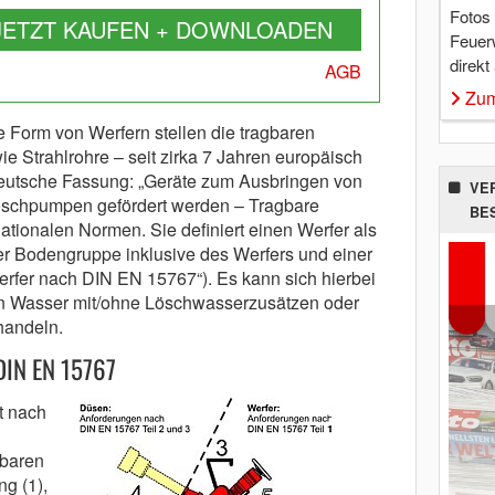
Fotos
JETZT KAUFEN + DOWNLOADEN
Feuer
direkt
AGB
Zum
e Form von Werfern stellen die tragbaren
ie Strahlrohre – seit zirka 7 Jahren europäisch
eutsche Fassung: „Geräte zum Ausbringen von
VE
löschpumpen gefördert werden – Tragbare
BE
nationalen Normen. Sie definiert einen Werfer als
r Bodengruppe inklusive des Werfers und einer
rfer nach DIN EN 15767“). Es kann sich hierbei
n Wasser mit/ohne Löschwasserzusätzen oder
handeln.
DIN EN 15767
t nach
gbaren
g (1),