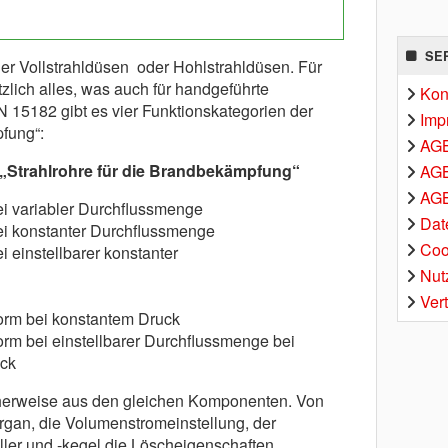
SE
r Vollstrahldüsen oder Hohlstrahldüsen. Für
tzlich alles, was auch für handgeführte
Kon
N 15182 gibt es vier Funktionskategorien der
Imp
fung“:
AG
 „Strahlrohre für die Brandbekämpfung“
AGB
AGB
ei variabler Durchflussmenge
Dat
bei konstanter Durchflussmenge
Coo
i einstellbarer konstanter
Nut
Ver
form bei konstantem Druck
form bei einstellbarer Durchflussmenge bei
ck
herweise aus den gleichen Komponenten. Von
rgan, die Volumenstromeinstellung, der
ller und -kegel die Löscheigenschaften