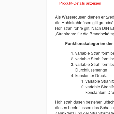
Produkt-Details anzeigen
Als Wasserdüsen dienen entwede
die Hohlstrahldüsen gilt grundsä
Hohlstrahlrohre gilt. Nach DIN E
„Strahlrohre für die Brandbekämp
Funktionskategorien der
variable Strahlform b
variable Strahlform 
variable Strahlform be
Durchflussmenge
konstanter Druck:
variable Strahl
variable Strahl
konstantem Dru
Hohlstrahldüsen bestehen üblic
diesen beeinflussen das Schalto
Zahnkranz und der Strahlformste