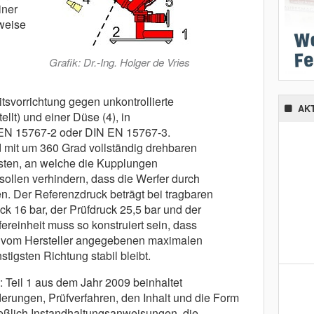
iner
weise
Grafik: Dr.-Ing. Holger de Vries
itsvorrichtung gegen unkontrollierte
AK
llt) und einer Düse (4), in
EN 15767-2 oder DIN EN 15767-3.
 mit um 360 Grad vollständig drehbaren
sten, an welche die Kupplungen
ollen verhindern, dass die Werfer durch
. Der Referenzdruck beträgt bei tragbaren
ck 16 bar, der Prüfdruck 25,5 bar und der
ereinheit muss so konstruiert sein, dass
m vom Hersteller angegebenen maximalen
tigsten Richtung stabil bleibt.
: Teil 1 aus dem Jahr 2009 beinhaltet
erungen, Prüfverfahren, den Inhalt und die Form
eßlich Instandhaltungsanweisungen, die