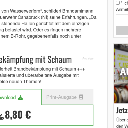
Ic
*
Anmel
z von Wasserwerfern“, schildert Brandamtmann
uerwehr Osnabrück (NI) seine Erfahrungen. „Da
 stehende Hallen gerichtet mit dem einzigen
ng belastet wird. Oder es ringen mehrere
einem B-Rohr, gegebenenfalls noch unter
bekämpfung mit Schaum
Anzeige
erheft Brandbekämpfung mit Schaum +++
alisierte und überarbeitete Ausgabe mit
weise neuen Themen!
Print-Ausgabe
ownload
Jet
8,80 €
Über 
den W