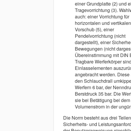
einer Grundplatte (2) und e
Tragevorrichtung (3). Wahl
auch: einer Vorrichtung für
horizontalen und vertikalen
Vorschub (5), einer
Pendelvorrichtung (nicht
dargestellt), einer Sicherhe
Bewegungen (nicht dargeste
Übereinstimmung mit DIN 
Tragbare Werferkörper sind
Einlasselementen auszurü
angebracht werden. Diese s
den Schlauchdrall umkippen
Werfern 6 bar, der Nenndru
Berstdruck 35 bar. Die Werf
sie bei Betätigung bei de
Volumenstrom in der ungüns
Die Norm besteht aus drei Teilen
Sicherheits- und Leistungsanford
der Benutzeranweisung einschli