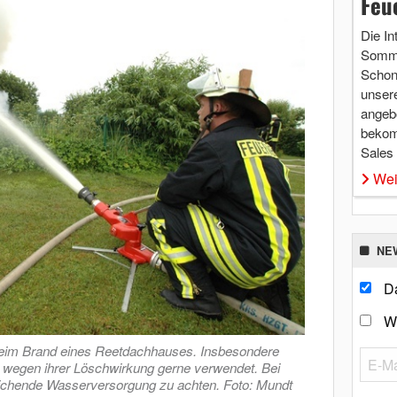
Feu
Die In
Somme
Schon 
unsere
angebo
bekom
Sales
Wei
NE
Da
W
beim Brand eines Reetdachhauses. Insbesondere
 wegen ihrer Löschwirkung gerne verwendet. Bei
eichende Wasserversorgung zu achten. Foto: Mundt