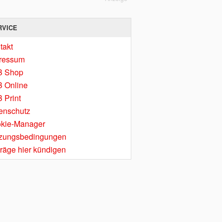
RVICE
takt
ressum
B Shop
 Online
 Print
enschutz
kie-Manager
zungsbedingungen
träge hier kündigen