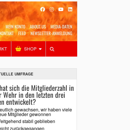
MEIN KONTO
ABOUT US
MEDIA-DATEN
KONTAKT
FEED
NEWSLETTER-ANMELDUNG
RKT
SHOP
Alles
Shop
SUCHEN
TUELLE UMFRAGE
hat sich die Mitgliederzahl in
r Wehr in den letzten drei
en entwickelt?
eutlich gewachsen, wir haben viele
eue Mitglieder gewonnen
eitgehend stabil geblieben
eicht zurückgegangen