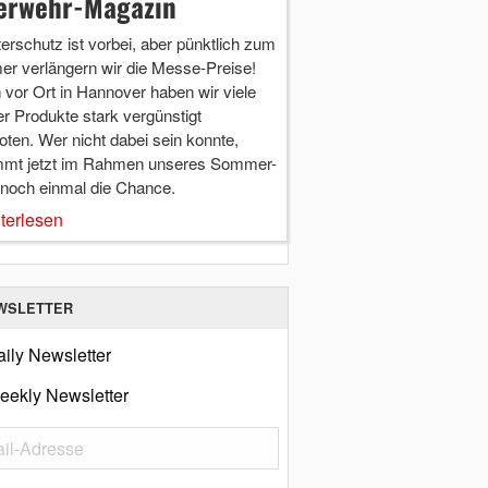
erwehr-Magazin
terschutz ist vorbei, aber pünktlich zum
r verlängern wir die Messe-Preise!
vor Ort in Hannover haben wir viele
r Produkte stark vergünstigt
ten. Wer nicht dabei sein konnte,
mt jetzt im Rahmen unseres Sommer-
 noch einmal die Chance.
terlesen
WSLETTER
ily Newsletter
eekly Newsletter