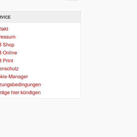
RVICE
takt
ressum
B Shop
 Online
 Print
enschutz
kie-Manager
zungsbedingungen
träge hier kündigen