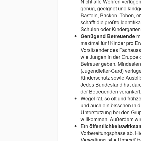
Nicht alle Wehren verfüge
genug, geeignet und kindge
Basteln, Backen, Toben, e
schafft die größte Identifi
Schulen oder Kindergärten 
Genügend Betreuende
mü
maximal fünf Kinder pro Er
Vorsitzender des Fachauss
wie Jungen in der Gruppe d
Betreuer geben. Mindestens 
(Jugendleiter-Card) verfüge
Kinderschutz sowie Ausbild
Jedes Bundesland hat darü
der Betreuenden verankert
Wegel rät, so oft und frühz
und auch ein bisschen in d
Unterstützung bei den Gru
willkommen. Außerdem wirk
Ein
öffentlichkeitswirks
Vorbereitungsphase ab. Hier 
Verwaltung, alle Unterstütz