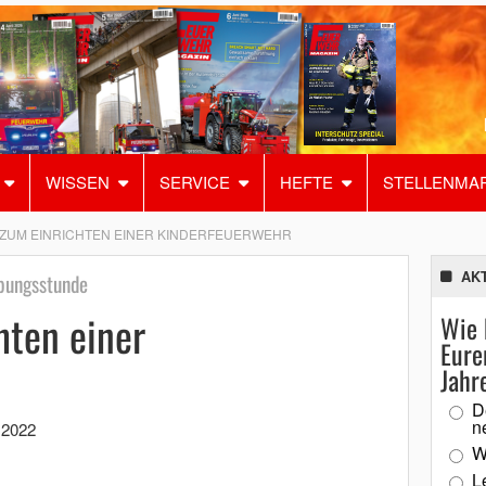
WISSEN
SERVICE
HEFTE
STELLENMA
 ZUM EINRICHTEN EINER KINDERFEUERWEHR
AK
Übungsstunde
hten einer
Wie 
Eure
Jahr
D
n
 2022
W
L