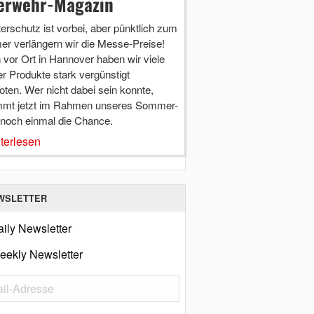
erwehr-Magazin
terschutz ist vorbei, aber pünktlich zum
r verlängern wir die Messe-Preise!
vor Ort in Hannover haben wir viele
r Produkte stark vergünstigt
ten. Wer nicht dabei sein konnte,
mt jetzt im Rahmen unseres Sommer-
 noch einmal die Chance.
terlesen
WSLETTER
ily Newsletter
eekly Newsletter