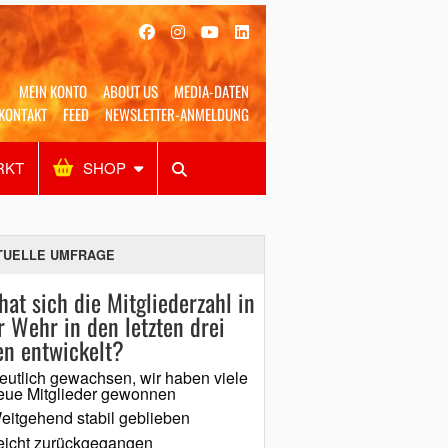
MEIN KONTO
ABOUT US
MEDIA-DATEN
KONTAKT
FEED
NEWSLETTER-ANMELDUNG
RKT
SHOP
Alles
Shop
SUCHEN
TUELLE UMFRAGE
hat sich die Mitgliederzahl in
r Wehr in den letzten drei
en entwickelt?
eutlich gewachsen, wir haben viele
eue Mitglieder gewonnen
eitgehend stabil geblieben
eicht zurückgegangen