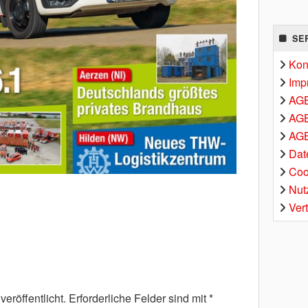
SE
Kon
Imp
AG
AGB
AGB
Dat
Coo
Nut
Ver
eröffentlicht.
Erforderliche Felder sind mit
*