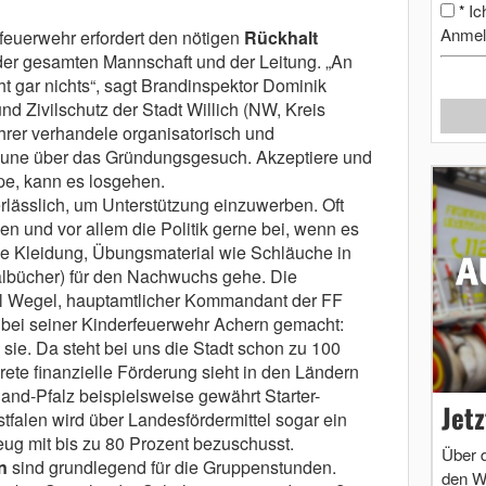
Ic
*
Anmel
feuerwehr erfordert den nötigen
Rückhalt
der gesamten Mannschaft und der Leitung. „An
t gar nichts“, sagt Brandinspektor Dominik
 Zivilschutz der Stadt Willich (NW, Kreis
hrer verhandele organisatorisch und
mune über das Gründungsgesuch. Akzeptiere und
e, kann es losgehen.
rlässlich, um Unterstützung einzuwerben. Oft
n und vor allem die Politik gerne bei, wenn es
he Kleidung, Übungsmaterial wie Schläuche in
lbücher) für den Nachwuchs gehe. Die
l Wegel, hauptamtlicher Kommandant der FF
 bei seiner Kinderfeuerwehr Achern gemacht:
sie. Da steht bei uns die Stadt schon zu 100
rete finanzielle Förderung sieht in den Ländern
land-Pfalz beispielsweise gewährt Starter-
Jet
falen wird über Landesfördermittel sogar ein
ug mit bis zu 80 Prozent bezuschusst.
Über 
n
sind grundlegend für die Gruppenstunden.
den W