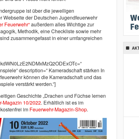
indergruppe ist über die jeweiligen
er Webseite der Deutschen Jugendfeuerwehr
der Feuerwehr“
außerdem alles Wichtige zur
agogik, Methodik, eine Checkliste sowie mehr
 sind zusammengefasst in einer umfangreichen
AK
cm9kdWN0LzE2NDMxMzQ2ODExOTc=”
spiele” description=” Kameradschaft stärken In
rfeuerwehr können die Kameradschaft und das
piele verstärkt werden.”]
-seitigen Geschichte „Drachen und Füchse lernen
r-Magazin 10/2022
. Erhältlich ist es im
dkostenfrei im
Feuerwehr-Magazin-Shop
.