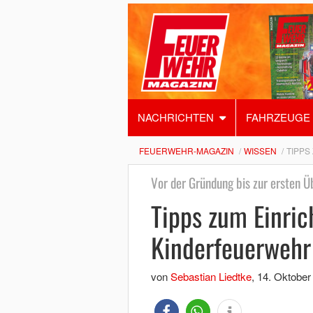
NACHRICHTEN
FAHRZEUGE
FEUERWEHR-MAGAZIN
WISSEN
TIPPS
Vor der Gründung bis zur ersten 
Tipps zum Einric
Kinderfeuerwehr
von
Sebastian Liedtke
,
14. Oktober