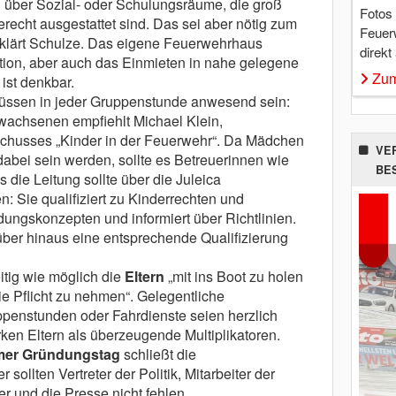
n über Sozial- oder Schulungsräume, die groß
Fotos
recht ausgestattet sind. Das sei aber nötig zum
Feuer
rklärt Schulze. Das eigene Feuerwehrhaus
direkt
kation, aber auch das Einmieten in nahe gelegene
Zum
ist denkbar.
ssen in jeder Gruppenstunde anwesend sein:
wachsenen empfiehlt Michael Klein,
chusses „Kinder in der Feuerwehr“. Da Mädchen
VE
abei sein werden, sollte es Betreuerinnen wie
BE
die Leitung sollte über die Juleica
n: Sie qualifiziert zu Kinderrechten und
ungskonzepten und informiert über Richtlinien.
ber hinaus eine entsprechende Qualifizierung
.
eitig wie möglich die
Eltern
„mit ins Boot zu holen
ie Pflicht zu nehmen“. Gelegentliche
ppenstunden oder Fahrdienste seien herzlich
en Eltern als überzeugende Multiplikatoren.
amer Gründungstag
schließt die
sollten Vertreter der Politik, Mitarbeiter der
er und die Presse nicht fehlen.