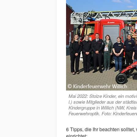
Mai 2022: Stolze Kinder, ein moti
l.) sowie Mitglieder aus der städ
Kindergruppe in Willich (NW, Kreis
Feuerwehroptik. Foto: Kinderfeuer
6 Tipps, die Ihr beachten sollte
einrichtet: