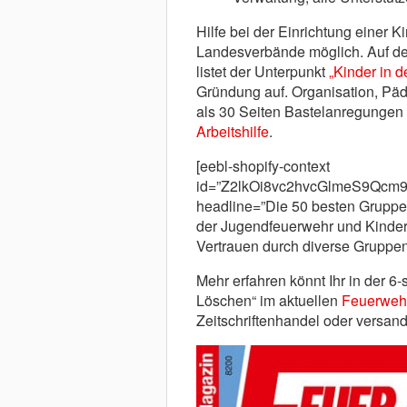
Hilfe bei der Einrichtung einer K
Landesverbände möglich. Auf d
listet der Unterpunkt
„Kinder in 
Gründung auf. Organisation, Päd
als 30 Seiten Bastelanregungen
Arbeitshilfe
.
[eebl-shopify-context
id=”Z2lkOi8vc2hvcGlmeS9Q
headline=”Die 50 besten Gruppen
der Jugendfeuerwehr und Kinde
Vertrauen durch diverse Gruppens
Mehr erfahren könnt Ihr in der 6
Löschen“ im aktuellen
Feuerweh
Zeitschriftenhandel oder versan