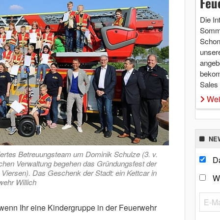
Feu
Die In
Somme
Schon 
unsere
angebo
bekom
Sales
Wei
NE
viertes Betreuungsteam um Dominik Schulze (3. v.
Da
tischen Verwaltung begehen das Gründungsfest der
 Viersen). Das Geschenk der Stadt: ein Kettcar in
W
wehr Willich
t, wenn Ihr eine Kindergruppe in der Feuerwehr