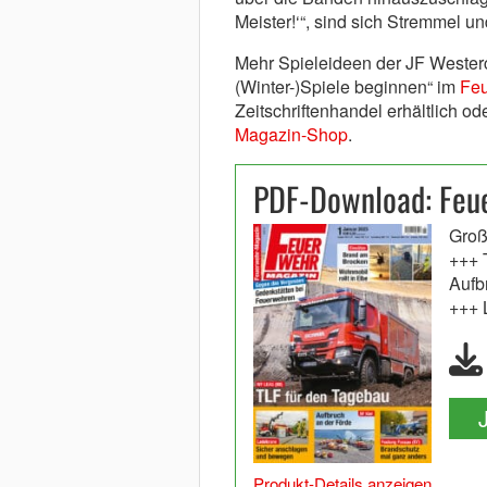
Meister!‘“, sind sich Stremmel un
Mehr Spieleideen der JF Westercel
(Winter-)Spiele beginnen“ im
Feu
Zeitschriftenhandel erhältlich od
Magazin-Shop
.
PDF-Download: Feu
Groß
+++ 
Aufb
+++ 
Produkt-Details anzeigen