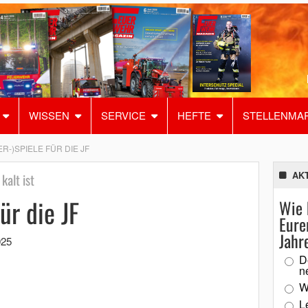
WISSEN
SERVICE
HEFTE
STELLENMA
ER-)SPIELE FÜR DIE JF
AK
kalt ist
ür die JF
Wie 
Eure
Jahr
025
D
n
W
L