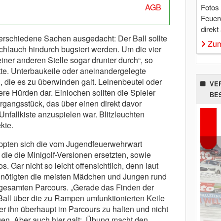
AGB
Fotos
Feuer
direkt
verschiedene Sachen ausgedacht: Der Ball sollte
Zum
hlauch hindurch bugsiert werden. Um die vier
ner anderen Stelle sogar drunter durch“, so
e. Unterbaukeile oder aneinandergelegte
die es zu überwinden galt. Leinenbeutel oder
VE
ere Hürden dar. Einlochen sollten die Spieler
BE
gangsstück, das über einen direkt davor
Unfallkiste anzuspielen war. Blitzleuchten
kte.
ppten sich die vom Jugendfeuerwehrwart
die die Minigolf-Versionen ersetzten, sowie
os. Gar nicht so leicht offensichtlich, denn laut
benötigten die meisten Mädchen und Jungen rund
 gesamten Parcours. „Gerade das Finden der
Ball über die zu Rampen umfunktionierten Keile
der ihn überhaupt im Parcours zu halten und nicht
n. Aber auch hier galt: ‚Übung macht den