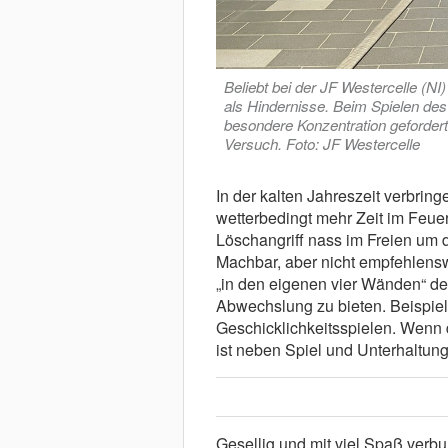
Beliebt bei der JF Westercelle (NI)
als Hindernisse. Beim Spielen des
besondere Konzentration gefordert
Versuch. Foto: JF Westercelle
In der kalten Jahreszeit verbri
wetterbedingt mehr Zeit im Feue
Löschangriff nass im Freien um d
Machbar, aber nicht empfehlenswe
„in den eigenen vier Wänden“ 
Abwechslung zu bieten. Beispiels
Geschicklichkeitsspielen. Wenn d
ist neben Spiel und Unterhaltung
Gesellig und mit viel Spaß verbu