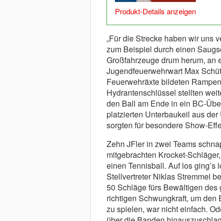
Produkt-Details anzeigen
„Für die Strecke haben wir uns 
zum Beispiel durch einen Saugsc
Großfahrzeuge drum herum, an ei
Jugendfeuerwehrwart Max Schütt
Feuerwehräxte bildeten Rampen, 
Hydrantenschlüssel stellten weit
den Ball am Ende in ein BC-Über
platzierten Unterbaukeil aus der 
sorgten für besondere Show-Effe
Zehn JFler in zwei Teams schna
mitgebrachten Krocket-Schläger, 
einen Tennisball. Auf los ging’s l
Stellvertreter Niklas Stremmel 
50 Schläge fürs Bewältigen des
richtigen Schwungkraft, um den 
zu spielen, war nicht einfach. O
über die Banden hinauszuschlage