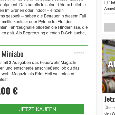
Ic
*
quipment. Das bereits in seiner Urform beliebte
Anmel
gen im Grünen oder Indoor – einzeln
s gespielt – haben die Betreuer in diesem Fall
ummittelkanister oder Pylone im Flur des
en Fahrzeughalle bildeten die Hindernisse, die
len galt. Als Begrenzung dienten D-Schläuche,
 Miniabo
Anzeige
e mit 3 Ausgaben das Feuerwehr-Magazin
en und entscheide anschließend, ob du das
rwehr-Magazin als Print-Heft weiterlesen
test.
,00 €
Jet
Über 
JETZT KAUFEN
den W