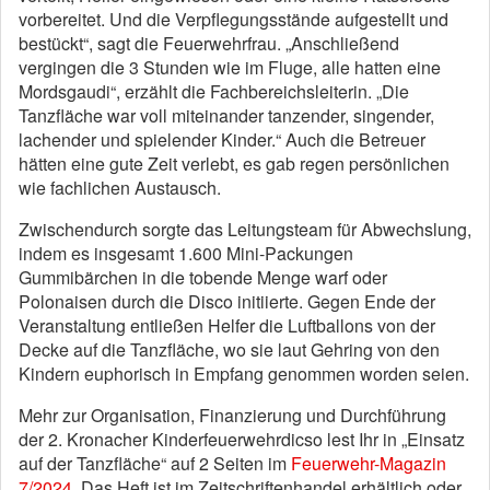
vorbereitet. Und die Verpflegungsstände aufgestellt und
bestückt“, sagt die Feuerwehrfrau. „Anschließend
vergingen die 3 Stunden wie im Fluge, alle hatten eine
Mordsgaudi“, erzählt die Fachbereichsleiterin. „Die
Tanzfläche war voll miteinander tanzender, singender,
lachender und spielender Kinder.“ Auch die Betreuer
hätten eine gute Zeit verlebt, es gab regen persönlichen
wie fachlichen Austausch.
Zwischendurch sorgte das Leitungsteam für Abwechslung,
indem es insgesamt 1.600 Mini-Packungen
Gummibärchen in die tobende Menge warf oder
Polonaisen durch die Disco initiierte. Gegen Ende der
Veranstaltung entließen Helfer die Luftballons von der
Decke auf die Tanzfläche, wo sie laut Gehring von den
Kindern euphorisch in Empfang genommen worden seien.
Mehr zur Organisation, Finanzierung und Durchführung
der 2. Kronacher Kinderfeuerwehrdicso lest Ihr in „Einsatz
auf der Tanzfläche“ auf 2 Seiten im
Feuerwehr-Magazin
7/2024
. Das Heft ist im Zeitschriftenhandel erhältlich oder