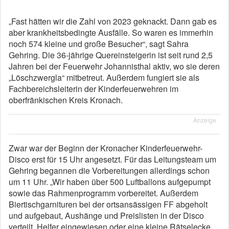
„Fast hätten wir die Zahl von 2023 geknackt. Dann gab es
aber krankheitsbedingte Ausfälle. So waren es immerhin
noch 574 kleine und große Besucher“, sagt Sahra
Gehring. Die 36-jährige Quereinsteigerin ist seit rund 2,5
Jahren bei der Feuerwehr Johannisthal aktiv, wo sie deren
„Löschzwergla“ mitbetreut. Außerdem fungiert sie als
Fachbereichsleiterin der Kinderfeuerwehren im
oberfränkischen Kreis Kronach.
Anzeige
Zwar war der Beginn der Kronacher Kinderfeuerwehr-
Disco erst für 15 Uhr angesetzt. Für das Leitungsteam um
Gehring begannen die Vorbereitungen allerdings schon
um 11 Uhr. „Wir haben über 500 Luftballons aufgepumpt
sowie das Rahmenprogramm vorbereitet. Außerdem
Biertischgarnituren bei der ortsansässigen FF abgeholt
und aufgebaut, Aushänge und Preislisten in der Disco
verteilt, Helfer eingewiesen oder eine kleine Rätselecke