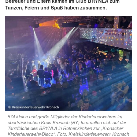
Betreuer und Eltern kamen im Club BRYNLA zum
Tanzen, Feiern und Spaß haben zusammen.
574 kleine und große Mitglieder der Kinderfeuerwehren im
oberfränkischen Kreis Kronach (BY) tummelten sich auf der
Tanzfläche des BRYNLA in Rothenkirchen zur „Kronacher
Kinderfeuerwehr-Disco“. Foto: Kreiskinderfeuerwehr Kronach