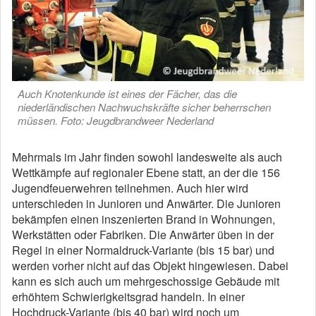
Auch Knotenkunde ist eines der Fächer, das die
niederländischen Nachwuchskräfte sicher beherrschen
müssen. Foto: Jeugdbrandweer Nederland
Mehrmals im Jahr finden sowohl landesweite als auch
Wettkämpfe auf regionaler Ebene statt, an der die 156
Jugendfeuerwehren teilnehmen. Auch hier wird
unterschieden in Junioren und Anwärter. Die Junioren
bekämpfen einen inszenierten Brand in Wohnungen,
Werkstätten oder Fabriken. Die Anwärter üben in der
Regel in einer Normaldruck-Variante (bis 15 bar) und
werden vorher nicht auf das Objekt hingewiesen. Dabei
kann es sich auch um mehrgeschossige Gebäude mit
erhöhtem Schwierigkeitsgrad handeln. In einer
Hochdruck-Variante (bis 40 bar) wird noch um