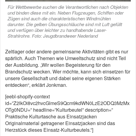
Für Wettbewerbe suchen die Verantwortlichen nach Objekten
und binden diese mit ein. Neben Flugzeugen, Schiffen oder
Zügen sind auch die charakteristischen Windmühlen
darunter. Die gelben Übungsschläuche sind mit Luft gefüllt
und verfügen über leichter zu handhabende Laser-
Strahlrohre. Foto: Jeugdbrandweer Nederland
Zeltlager oder andere gemeinsame Aktivitäten gibt es nur
spärlich. Auch Themen wie Umweltschutz sind nicht Teil
der Ausbildung. „Wir wollen Begeisterung für den
Brandschutz wecken. Wer möchte, kann sich einsetzen für
unsere Gesellschaft und dabei seine eigenen Stärken
entdecken“, erklärt Jonkman.
[eebl-shopify-context
id=”Z2lkOi8vc2hvcGlmeS9Qcm9kdWN0LzE2ODQ3MzMx
OTg0NDU=” headline=”Kulturbeutel” description=”
Praktische Kulturtasche aus Einsatzjacken
Originalmaterial getragener Einsatzjacken sind das
Herzstück dieses Einsatz-Kulturbeutels.”]