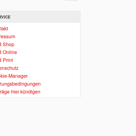
RVICE
takt
ressum
B Shop
 Online
 Print
enschutz
kie-Manager
zungsbedingungen
träge hier kündigen