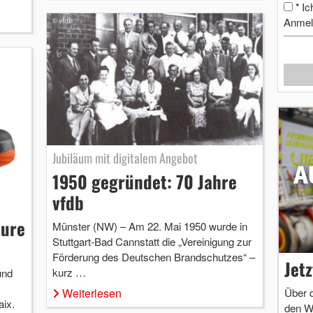
Ic
*
Anmel
Jubiläum mit digitalem Angebot
1950 gegründet: 70 Jahre
vfdb
ture
Münster (NW) – Am 22. Mai 1950 wurde in
Stuttgart-Bad Cannstatt die „Vereinigung zur
Förderung des Deutschen Brandschutzes“ –
Jet
kurz …
und
Über 
Weiterlesen
aix.
den W