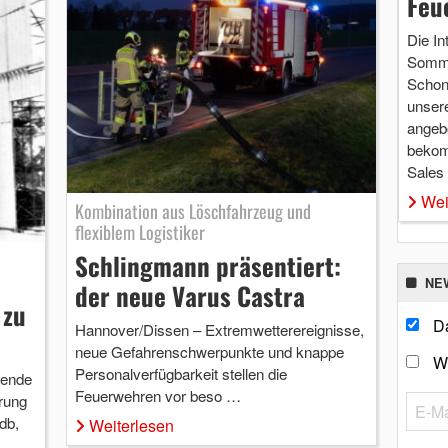
Feu
Die In
Somme
Schon 
unsere
angebo
bekom
Sales
Wei
Kombination aus Löschfahrzeug und
flexiblem Logistiker
Schlingmann präsentiert:
NE
der neue Varus Castra
 zu
Da
Hannover/Dissen – Extremwetterereignisse,
neue Gefahrenschwerpunkte und knappe
W
Personalverfügbarkeit stellen die
sende
Feuerwehren vor beso …
erung
db,
Weiterlesen