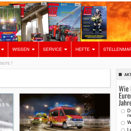
WISSEN
SERVICE
HEFTE
STELLENMA
SEITE 7
AK
Wie 
Eure
Jahr
D
n
W
L