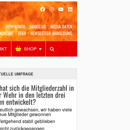
MEIN KONTO
ABOUT US
MEDIA-DATEN
KONTAKT
FEED
NEWSLETTER-ANMELDUNG
RKT
SHOP
Alles
Shop
SUCHEN
TUELLE UMFRAGE
hat sich die Mitgliederzahl in
r Wehr in den letzten drei
en entwickelt?
eutlich gewachsen, wir haben viele
eue Mitglieder gewonnen
eitgehend stabil geblieben
eicht zurückgegangen