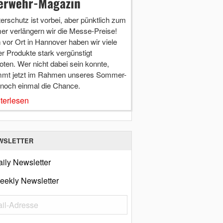
erwehr-Magazin
terschutz ist vorbei, aber pünktlich zum
r verlängern wir die Messe-Preise!
vor Ort in Hannover haben wir viele
r Produkte stark vergünstigt
ten. Wer nicht dabei sein konnte,
mt jetzt im Rahmen unseres Sommer-
 noch einmal die Chance.
terlesen
WSLETTER
ily Newsletter
eekly Newsletter