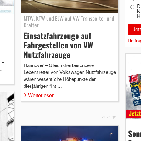
D
N
H
MTW, KTW und ELW auf VW Transporter und
Crafter
Einsatzfahrzeuge auf
Umfra
Fahrgestellen von VW
Nutzfahrzeuge
 –
Hannover – Gleich drei besondere
 …
Lebensretter von Volkswagen Nutzfahrzeuge
wären wesentliche Höhepunkte der
diesjährigen “Int …
Weiterlesen
Anzeige
Som