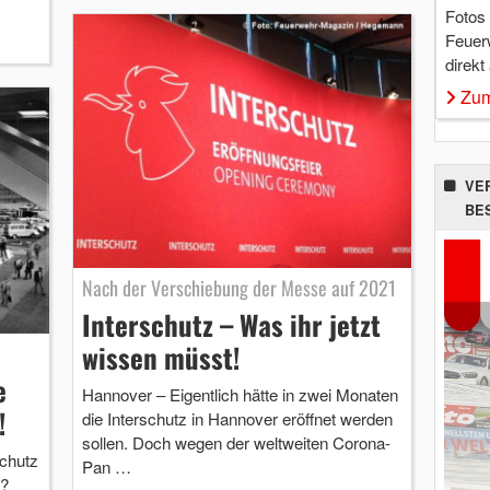
Fotos
Feuer
direkt
Zum
VE
BE
Nach der Verschiebung der Messe auf 2021
Interschutz – Was ihr jetzt
wissen müsst!
e
Hannover – Eigentlich hätte in zwei Monaten
!
die Interschutz in Hannover eröffnet werden
sollen. Doch wegen der weltweiten Corona-
schutz
Pan …
n?