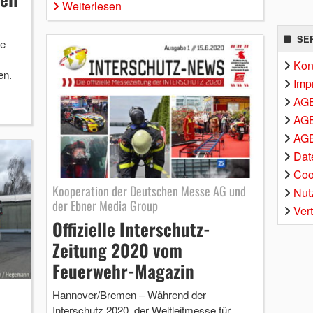
Weiterlesen
SE
ie
Kon
en.
Imp
AG
AGB
AGB
Dat
Coo
Kooperation der Deutschen Messe AG und
Nut
der Ebner Media Group
Ver
Offizielle Interschutz-
Zeitung 2020 vom
Feuerwehr-Magazin
Hannover/Bremen – Während der
Interschutz 2020, der Weltleitmesse für