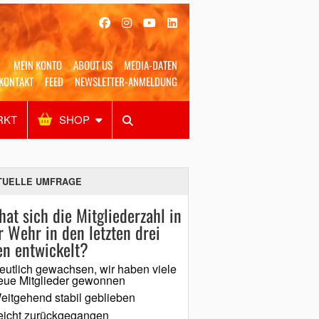
MEIN KONTO
ABOUT US
MEDIA-DATEN
KONTAKT
FEED
NEWSLETTER-ANMELDUNG
RKT
SHOP
Alles
Shop
SUCHEN
TUELLE UMFRAGE
hat sich die Mitgliederzahl in
r Wehr in den letzten drei
en entwickelt?
eutlich gewachsen, wir haben viele
eue Mitglieder gewonnen
eitgehend stabil geblieben
eicht zurückgegangen