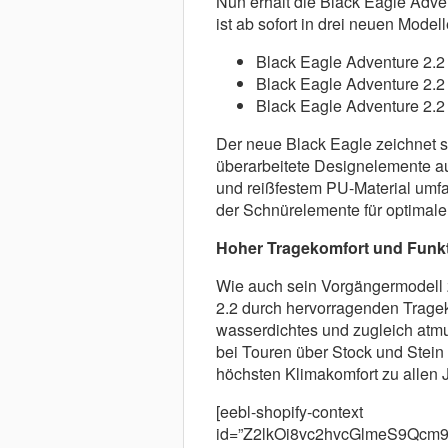
Nun erhält die Black Eagle Adve
ist ab sofort in drei neuen Modell
Black Eagle Adventure 2.2
Black Eagle Adventure 2.2
Black Eagle Adventure 2.
Der neue Black Eagle zeichnet s
überarbeitete Designelemente au
und reißfestem PU-Material umfa
der Schnürelemente für optimale
Hoher Tragekomfort und Funkti
Wie auch sein Vorgängermodell 
2.2 durch hervorragenden Tragek
wasserdichtes und zugleich atm
bei Touren über Stock und Stein t
höchsten Klimakomfort zu allen 
[eebl-shopify-context
id=”Z2lkOi8vc2hvcGlmeS9Q