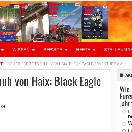
WISSEN
SERVICE
HEFTE
STELLENMA
SE
NEUER FREIZEITSCHUH VON HAIX: BLACK EAGLE ADVENTURE 2.2.
huh von Haix: Black Eagle
AK
Wie 
Eure
Jahr
2020
D
n
W
L