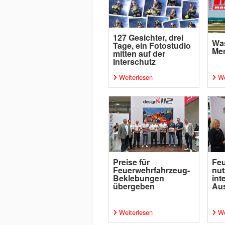
127 Gesichter, drei
Was
Tage, ein Fotostudio
Me
mitten auf der
Interschutz
Weiterlesen
We
Preise für
Fe
Feuerwehrfahrzeug-
nut
Beklebungen
int
übergeben
Au
Weiterlesen
We