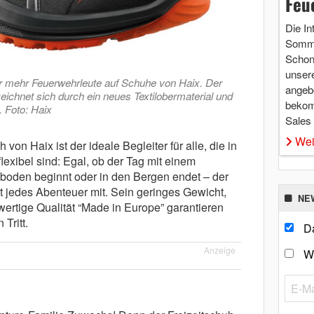
Feu
Die In
Somme
Schon 
unsere
er mehr Feuerwehrleute auf Schuhe von Haix. Der
angebo
eichnet sich durch ein neues Textilobermaterial und
bekom
 Foto: Haix
Sales
Wei
 von Haix ist der ideale Begleiter für alle, die in
flexibel sind: Egal, ob der Tag mit einem
boden beginnt oder in den Bergen endet – der
 jedes Abenteuer mit. Sein geringes Gewicht,
NE
ertige Qualität “Made in Europe” garantieren
Tritt.
Da
Anzeige
W