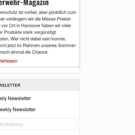
erwehr-Magazin
terschutz ist vorbei, aber pünktlich zum
r verlängern wir die Messe-Preise!
vor Ort in Hannover haben wir viele
r Produkte stark vergünstigt
ten. Wer nicht dabei sein konnte,
mt jetzt im Rahmen unseres Sommer-
 noch einmal die Chance.
terlesen
WSLETTER
ily Newsletter
eekly Newsletter