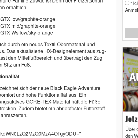
nture-Familie Zuwachs! Denn der Freizeitschuh
Ic
*
en erhältlich.
Anmel
 GTX low/graphite-orange
 GTX mid/graphite-orange
2 GTX Ws low/sky-orange
ich durch ein neues Textil-Obermaterial und
s. Das aktualisierte HX-Designelement aus zug-
sst den Mittelfußbereich und überträgt den Zug
n Sitz am Fuß.
onalität
zeichnet sich der neue Black Eagle Adventure
omfort und hohe Funktionalität aus. Ein
ungsaktives GORE-TEX-Material hält die Füße
rocken. Zudem bietet ein abriebfester Futterstoff
Jahreszeiten.
Jet
Über 
cm9kdWN0LzQ2MzQ0MzA4OTgyODU=”
den W