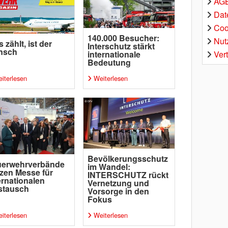
AGB
Dat
Coo
140.000 Besucher:
Nut
 zählt, ist der
Interschutz stärkt
nsch
Ver
internationale
Bedeutung
iterlesen
Weiterlesen
Bevölkerungsschutz
uerwehrverbände
im Wandel:
zen Messe für
INTERSCHUTZ rückt
ernationalen
Vernetzung und
stausch
Vorsorge in den
Fokus
iterlesen
Weiterlesen