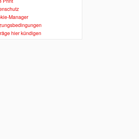
 Print
enschutz
kie-Manager
zungsbedingungen
träge hier kündigen