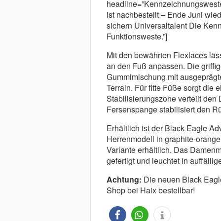
headline=”Kennzeichnungswesten
ist nachbestellt – Ende Juni wied
sichern Universaltalent Die Ken
Funktionsweste.”]
Mit den bewährten Flexlaces läss
an den Fuß anpassen. Die griffig
Gummimischung mit ausgeprägtem 
Terrain. Für fitte Füße sorgt di
Stabilisierungszone verteilt de
Fersenspange stabilisiert den Rü
Erhältlich ist der Black Eagle A
Herrenmodell in graphite-orange
Variante erhältlich. Das Damenm
gefertigt und leuchtet in auffälli
Achtung:
Die neuen Black Eagle
Shop bei Haix bestellbar!