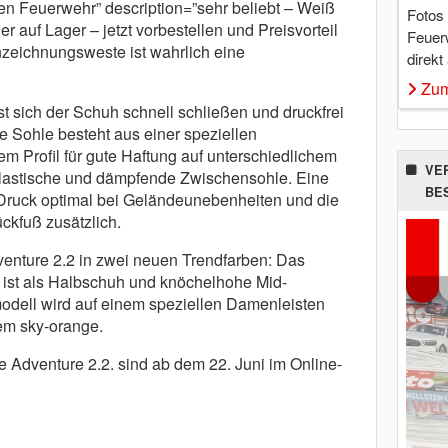
 Feuerwehr” description=”sehr beliebt – Weiß
Fotos
er auf Lager – jetzt vorbestellen und Preisvorteil
Feuer
nzeichnungsweste ist wahrlich eine
direkt
Zum
t sich der Schuh schnell schließen und druckfrei
e Sohle besteht aus einer speziellen
Profil für gute Haftung auf unterschiedlichem
VE
e elastische und dämpfende Zwischensohle. Eine
BE
n Druck optimal bei Geländeunebenheiten und die
ckfuß zusätzlich.
dventure 2.2 in zwei neuen Trendfarben: Das
 ist als Halbschuh und knöchelhohe Mid-
odell wird auf einem speziellen Damenleisten
gem sky-orange.
 Adventure 2.2. sind ab dem 22. Juni im Online-