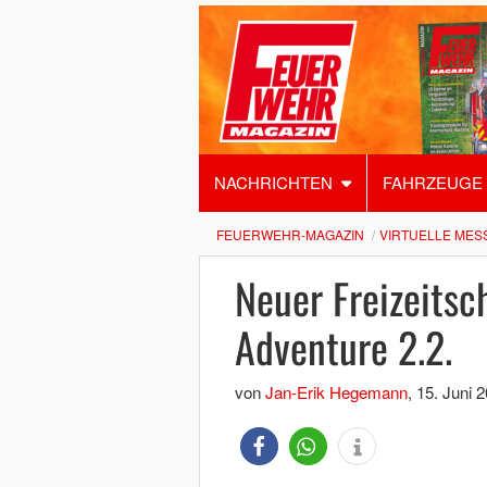
NACHRICHTEN
FAHRZEUGE
FEUERWEHR-MAGAZIN
VIRTUELLE MES
Neuer Freizeitsc
Adventure 2.2.
von
Jan-Erik Hegemann
,
15. Juni 