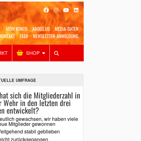
MEIN KONTO
ABOUT US
MEDIA-DATEN
KONTAKT
FEED
NEWSLETTER-ANMELDUNG
RKT
SHOP
Alles
Shop
SUCHEN
TUELLE UMFRAGE
hat sich die Mitgliederzahl in
r Wehr in den letzten drei
en entwickelt?
eutlich gewachsen, wir haben viele
eue Mitglieder gewonnen
eitgehend stabil geblieben
eicht zurückgegangen