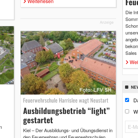
Feu
Weiterlesen
Die In
Somme
Anzeige
Schon 
unsere
angebo
bekom
Sales
Wei
NE
Feuerwehrschule Harrislee wagt Neustart
Da
Ausbildungsbetrieb “light”
W
gestartet
n
Kiel – Der Ausbildungs- und Übungsdienst in
den Feuerwehren und Feuerwehrschulen