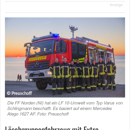
Anzeige
Die FF Norden (NI) hat ein LF 10-Umwelt vom Typ Varus von
Schlingmann beschafft. Es basiert auf einem Mercedes
Atego 1627 AF. Foto: Preuschoff
Löschgruppenfahrzeug mit Extra-