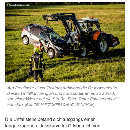
Am Frontlader eines Traktors schlugen die Feuerwehrleute
dieses Unfallfahrzeug an und transportieren es so zurück
von einer Wiese auf die Straße. Foto: Team Fotokerschi.at /
Panchuk
(Bild: TEAM FOTOKERSCHI.AT / PANCHUK)
Die Unfallstelle befand sich ausgangs einer
langgezogenen Linkskurve im Ortsbereich von