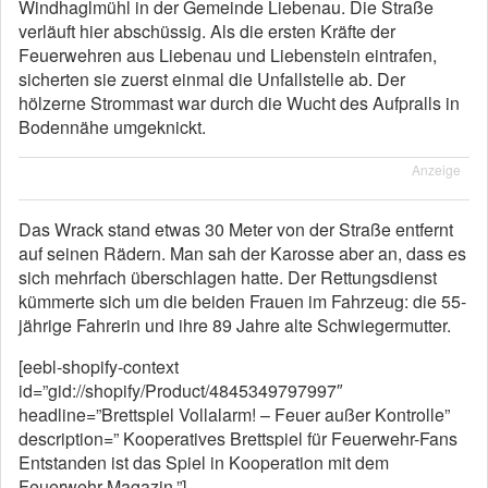
Windhaglmühl in der Gemeinde Liebenau. Die Straße
verläuft hier abschüssig. Als die ersten Kräfte der
Feuerwehren aus Liebenau und Liebenstein eintrafen,
sicherten sie zuerst einmal die Unfallstelle ab. Der
hölzerne Strommast war durch die Wucht des Aufpralls in
Bodennähe umgeknickt.
Anzeige
Das Wrack stand etwas 30 Meter von der Straße entfernt
auf seinen Rädern. Man sah der Karosse aber an, dass es
sich mehrfach überschlagen hatte. Der Rettungsdienst
kümmerte sich um die beiden Frauen im Fahrzeug: die 55-
jährige Fahrerin und ihre 89 Jahre alte Schwiegermutter.
[eebl-shopify-context
id=”gid://shopify/Product/4845349797997″
headline=”Brettspiel Vollalarm! – Feuer außer Kontrolle”
description=” Kooperatives Brettspiel für Feuerwehr-Fans
Entstanden ist das Spiel in Kooperation mit dem
Feuerwehr-Magazin.”]