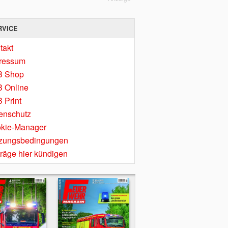
RVICE
takt
ressum
B Shop
 Online
 Print
enschutz
kie-Manager
zungsbedingungen
träge hier kündigen