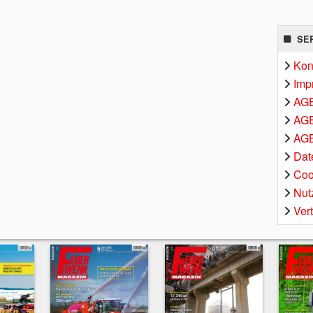
SE
Kon
Imp
AG
AGB
AGB
Dat
Coo
Nut
Ver