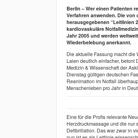
Berlin – Wer einen Patienten r
Verfahren anwenden. Die von 
herausgegebenen “Leitlinien 
kardiovaskuläre Notfallmedizi
Jahr 2005 und werden weltweit
Wiederbelebung anerkannt.
Die aktuelle Fassung macht die 
Laien deutlich einfacher, betont
Medizin & Wissenschaft der Askl
Dienstag gültigen deutschen Fa
Reanimation im Notfall überhaup
Menschenleben pro Jahr in Deuts
Eine für die Profis relevante Ne
Herzdruckmassage und die nur se
Defibrillation. Das war zwar in v
nun ist es als Leitlinie wissensch