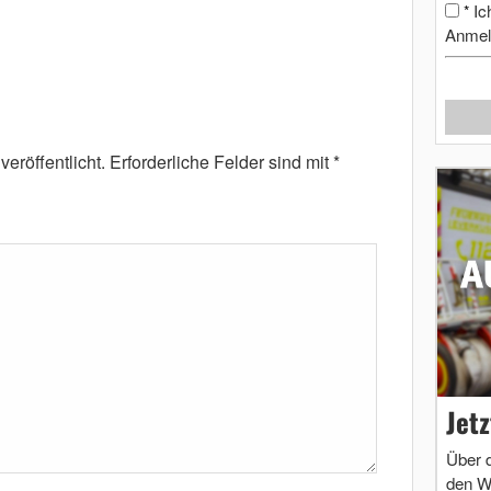
Ic
*
Anmel
eröffentlicht.
Erforderliche Felder sind mit
*
Jet
Über 
den W