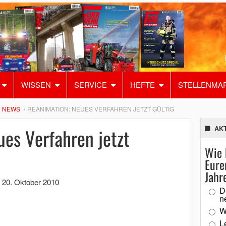
WISSEN
SERVICE
HEFTE
STELLENMA
NEWS
REANIMATION: NEUES VERFAHREN JETZT GÜLTIG
es Verfahren jetzt
AK
Wie 
Eure
Jahr
,
20. Oktober 2010
D
n
W
L