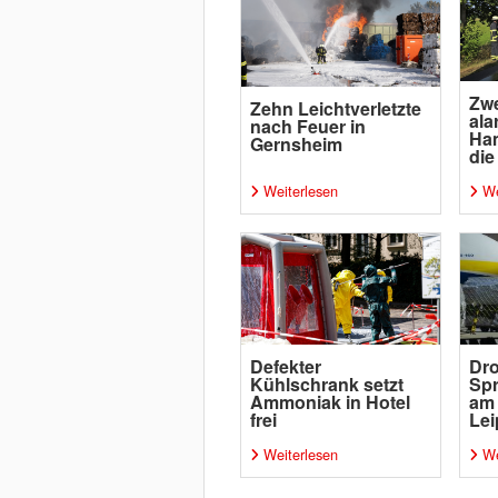
Zwe
Zehn Leichtverletzte
ala
nach Feuer in
Ha
Gernsheim
die
Weiterlesen
We
Defekter
Dro
Kühlschrank setzt
Spr
Ammoniak in Hotel
am
frei
Lei
Weiterlesen
We