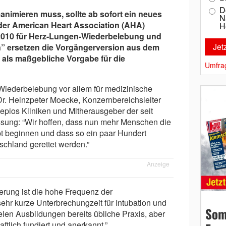
D
eanimieren muss, sollte ab sofort ein neues
N
der American Heart Association (AHA)
H
2010 für Herz-Lungen-Wiederbelebung und
n” ersetzen die Vorgängerversion aus dem
 als maßgebliche Vorgabe für die
Umfra
Wiederbelebung vor allem für medizinische
 Dr. Heinzpeter Moecke, Konzernbereichsleiter
epios Kliniken und Mitherausgeber der seit
ssung: “Wir hoffen, dass nun mehr Menschen die
t beginnen und dass so ein paar Hundert
chland gerettet werden.”
Anzeige
uerung ist die hohe Frequenz der
hr kurze Unterbrechungzeit für Intubation und
Som
ielen Ausbildungen bereits übliche Praxis, aber
aftlich fundiert und anerkannt.”