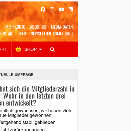
MEIN KONTO
ABOUT US
MEDIA-DATEN
KONTAKT
FEED
NEWSLETTER-ANMELDUNG
RKT
SHOP
Alles
Shop
SUCHEN
TUELLE UMFRAGE
hat sich die Mitgliederzahl in
r Wehr in den letzten drei
en entwickelt?
eutlich gewachsen, wir haben viele
eue Mitglieder gewonnen
eitgehend stabil geblieben
eicht zurückgegangen