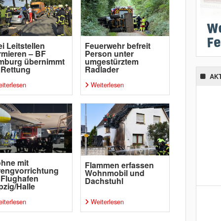
i Leitstellen
Feuerwehr befreit
rmieren – BF
Person unter
mburg übernimmt
umgestürztem
 Rettung
Radlader
AK
iterlesen
Weiterlesen
hne mit
Flammen erfassen
engvorrichtung
Wohnmobil und
 Flughafen
Dachstuhl
pzig/Halle
iterlesen
Weiterlesen