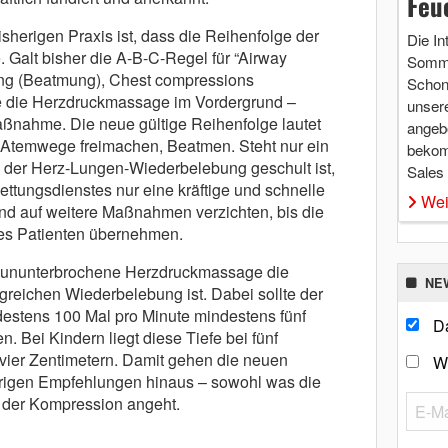
Feu
isherigen Praxis ist, dass die Reihenfolge der
Die In
Galt bisher die A-B-C-Regel für “Airway
Somme
ng (Beatmung), Chest compressions
Schon 
e die Herzdruckmassage im Vordergrund –
unsere
Maßnahme. Die neue gültige Reihenfolge lautet
angebo
Atemwege freimachen, Beatmen. Steht nur ein
bekom
in der Herz-Lungen-Wiederbelebung geschult ist,
Sales
ettungsdienstes nur eine kräftige und schnelle
Wei
 auf weitere Maßnahmen verzichten, bis die
des Patienten übernehmen.
e ununterbrochene Herzdruckmassage die
NE
greichen Wiederbelebung ist. Dabei sollte der
estens 100 Mal pro Minute mindestens fünf
Da
n. Bei Kindern liegt diese Tiefe bei fünf
 vier Zentimetern. Damit gehen die neuen
W
sherigen Empfehlungen hinaus – sowohl was die
 der Kompression angeht.