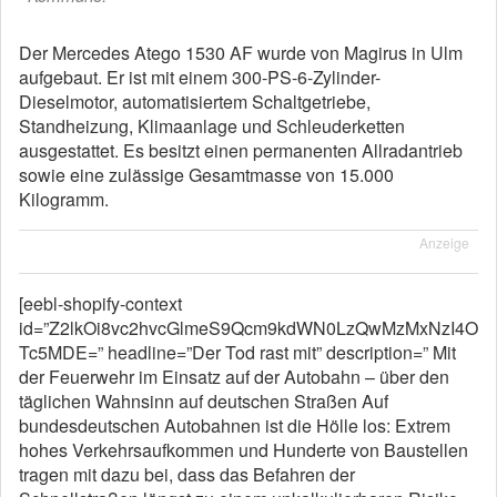
Der Mercedes Atego 1530 AF wurde von Magirus in Ulm
aufgebaut. Er ist mit einem 300-PS-6-Zylinder-
Dieselmotor, automatisiertem Schaltgetriebe,
Standheizung, Klimaanlage und Schleuderketten
ausgestattet. Es besitzt einen permanenten Allradantrieb
sowie eine zulässige Gesamtmasse von 15.000
Kilogramm.
Anzeige
[eebl-shopify-context
id=”Z2lkOi8vc2hvcGlmeS9Qcm9kdWN0LzQwMzMxNzI4O
Tc5MDE=” headline=”Der Tod rast mit” description=” Mit
der Feuerwehr im Einsatz auf der Autobahn – über den
täglichen Wahnsinn auf deutschen Straßen Auf
bundesdeutschen Autobahnen ist die Hölle los: Extrem
hohes Verkehrsaufkommen und Hunderte von Baustellen
tragen mit dazu bei, dass das Befahren der