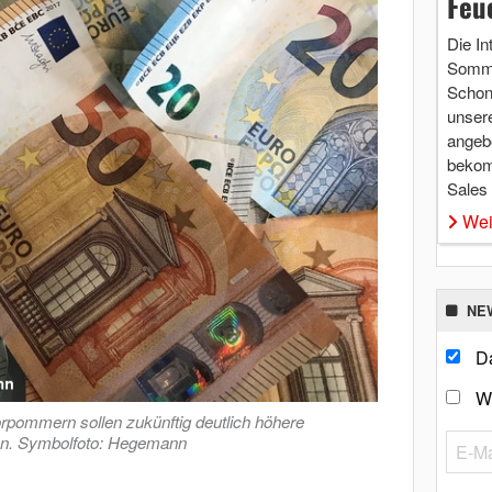
Feu
Die In
Somme
Schon 
unsere
angebo
bekom
Sales
Wei
NE
Da
W
rpommern sollen zukünftig deutlich höhere
en. Symbolfoto: Hegemann