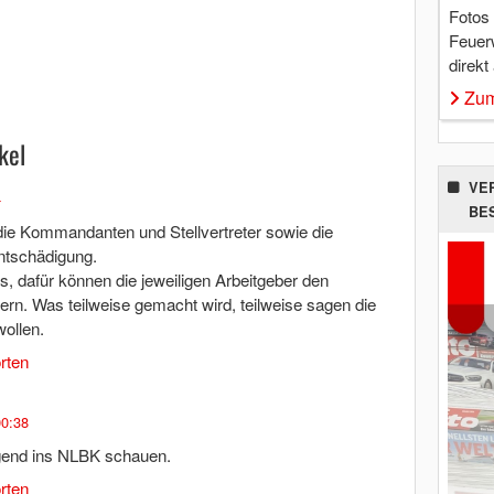
Fotos
Feuer
direkt
Zum
kel
VE
4
BE
ie Kommandanten und Stellvertreter sowie die
ntschädigung.
 dafür können die jeweiligen Arbeitgeber den
dern. Was teilweise gemacht wird, teilweise sagen die
wollen.
rten
00:38
ngend ins NLBK schauen.
rten