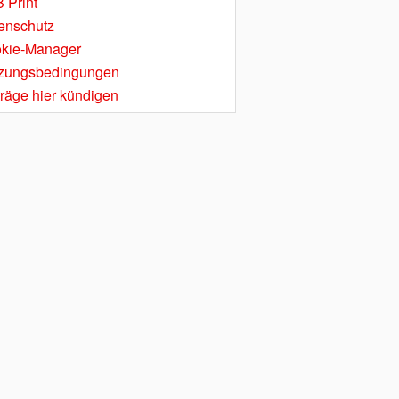
 Print
enschutz
kie-Manager
zungsbedingungen
träge hier kündigen