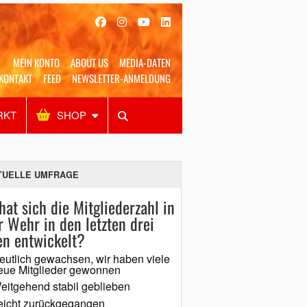
MEIN KONTO
ABOUT US
MEDIA-DATEN
KONTAKT
FEED
NEWSLETTER-ANMELDUNG
RKT
SHOP
Alles
Shop
SUCHEN
TUELLE UMFRAGE
hat sich die Mitgliederzahl in
r Wehr in den letzten drei
en entwickelt?
eutlich gewachsen, wir haben viele
eue Mitglieder gewonnen
eitgehend stabil geblieben
eicht zurückgegangen