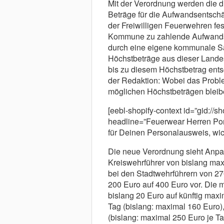
Mit der Verordnung werden die 
Beträge für die Aufwandsentschäd
der Freiwilligen Feuerwehren fest
Kommune zu zahlende Aufwands
durch eine eigene kommunale Sat
Höchstbeträge aus dieser Landes
bis zu diesem Höchstbetrag ents
der Redaktion: Wobei das Probl
möglichen Höchstbeträgen bleib
[eebl-shopify-context id=”gid://
headline=”Feuerwear Herren Por
für Deinen Personalausweis, wic
Die neue Verordnung sieht Anp
Kreiswehrführer von bislang max
bei den Stadtwehrführern von 2
200 Euro auf 400 Euro vor. Die 
bislang 20 Euro auf künftig max
Tag (bislang: maximal 160 Euro)
(bislang: maximal 250 Euro je 