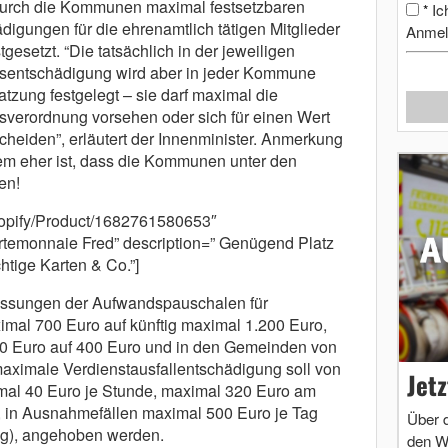
durch die Kommunen maximal festsetzbaren
Ic
*
igungen für die ehrenamtlich tätigen Mitglieder
Anmel
gesetzt. “Die tatsächlich in der jeweiligen
entschädigung wird aber in jeder Kommune
zung festgelegt – sie darf maximal die
verordnung vorsehen oder sich für einen Wert
cheiden”, erläutert der Innenminister. Anmerkung
em eher ist, dass die Kommunen unter den
en!
shopify/Product/1682761580653″
temonnaie Fred” description=” Genügend Platz
htige Karten & Co.”]
assungen der Aufwandspauschalen für
imal 700 Euro auf künftig maximal 1.200 Euro,
70 Euro auf 400 Euro und in den Gemeinden von
maximale Verdienstausfallentschädigung soll von
Jet
imal 40 Euro je Stunde, maximal 320 Euro am
, in Ausnahmefällen maximal 500 Euro je Tag
Über 
Tag), angehoben werden.
den W