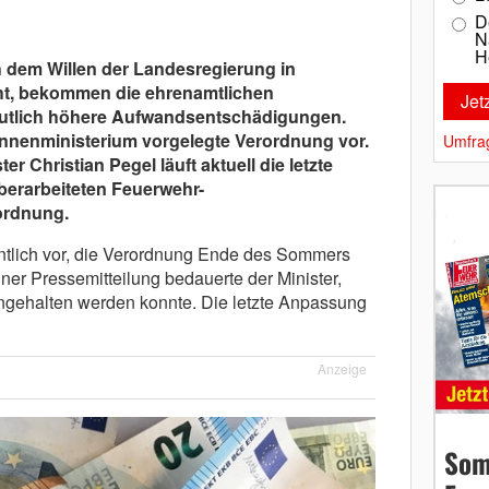
D
N
H
 dem Willen der Landesregierung in
t, bekommen die ehrenamtlichen
eutlich höhere Aufwandsentschädigungen.
Innenministerium vorgelegte Verordnung vor.
Umfra
 Christian Pegel läuft aktuell die letzte
berarbeiteten Feuerwehr-
ordnung.
ntlich vor, die Verordnung Ende des Sommers
iner Pressemitteilung bedauerte der Minister,
ingehalten werden konnte. Die letzte Anpassung
Anzeige
Som