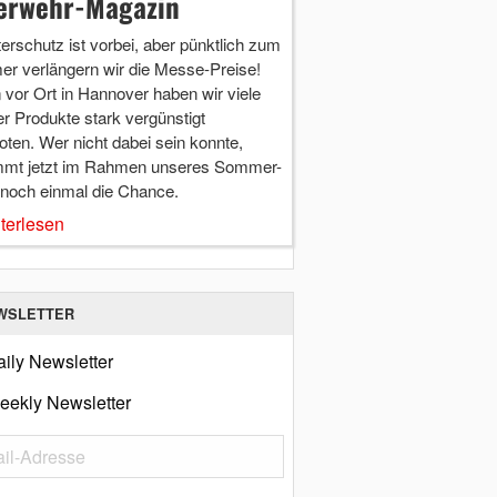
erwehr-Magazin
terschutz ist vorbei, aber pünktlich zum
r verlängern wir die Messe-Preise!
vor Ort in Hannover haben wir viele
r Produkte stark vergünstigt
ten. Wer nicht dabei sein konnte,
mt jetzt im Rahmen unseres Sommer-
 noch einmal die Chance.
terlesen
WSLETTER
ily Newsletter
eekly Newsletter