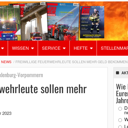
WISSEN
SERVICE
HEFTE
STELLENMA
NEWS
FREIWILLIGE FEUERWEHRLEUTE SOLLEN MEHR GELD BEKOMMEN
AK
cklenburg-Vorpommern
rwehrleute sollen mehr
Wie 
Eure
Jahr
D
n
r 2023
W
L