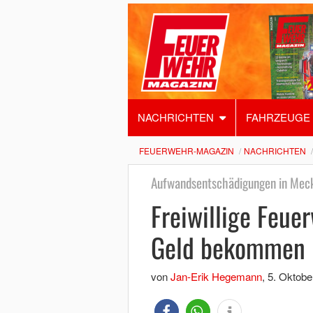
NACHRICHTEN
FAHRZEUGE
FEUERWEHR-MAGAZIN
NACHRICHTEN
Aufwandsentschädigungen in Me
Freiwillige Feue
Geld bekommen
von
Jan-Erik Hegemann
,
5. Oktobe