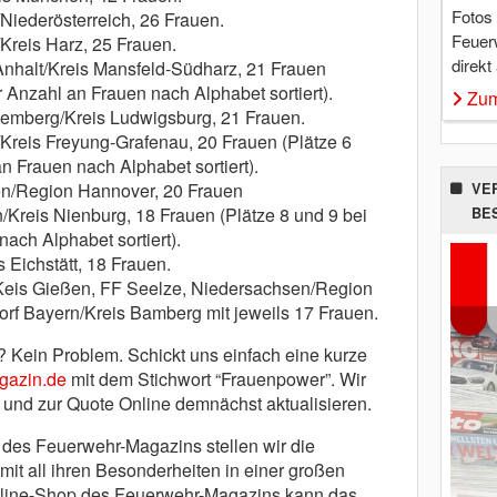
Fotos
/Niederösterreich, 26 Frauen.
Feuer
Kreis Harz, 25 Frauen.
direkt
nhalt/Kreis Mansfeld-Südharz, 21 Frauen
r Anzahl an Frauen nach Alphabet sortiert).
Zum
temberg/Kreis Ludwigsburg, 21 Frauen.
/Kreis Freyung-Grafenau, 20 Frauen (Plätze 6
n Frauen nach Alphabet sortiert).
en/Region Hannover, 20 Frauen
VE
/Kreis Nienburg, 18 Frauen (Plätze 8 und 9 bei
BE
ach Alphabet sortiert).
s Eichstätt, 18 Frauen.
Keis Gießen, FF Seelze, Niedersachsen/Region
f Bayern/Kreis Bamberg mit jeweils 17 Frauen.
g? Kein Problem. Schickt uns einfach eine kurze
gazin.de
mit dem Stichwort “Frauenpower”. Wir
und zur Quote Online demnächst aktualisieren.
des Feuerwehr-Magazins stellen wir die
mit all ihren Besonderheiten in einer großen
Online-Shop des Feuerwehr-Magazins kann das