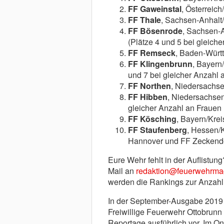
FF Gaweinstal
, Österreich
FF Thale
, Sachsen-Anhalt/
FF Bösenrode
, Sachsen-A
(Plätze 4 und 5 bei gleiche
FF Remseck
, Baden-Würt
FF Klingenbrunn
, Bayern
und 7 bei gleicher Anzahl a
FF Northen
, Niedersachs
FF Hibben
, Niedersachsen
gleicher Anzahl an Frauen n
FF Kösching
, Bayern/Krei
FF Staufenberg
, Hessen/
Hannover und FF Zeckendor
Eure Wehr fehlt in der Auflistun
Mail an
redaktion@feuerwehrma
werden die Rankings zur Anzahl 
In der September-Ausgabe 2019 
Freiwillige Feuerwehr Ottobrunn 
Reportage ausführlich vor. Im 