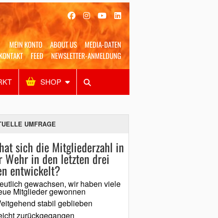
MEIN KONTO
ABOUT US
MEDIA-DATEN
KONTAKT
FEED
NEWSLETTER-ANMELDUNG
RKT
SHOP
Alles
Shop
SUCHEN
TUELLE UMFRAGE
hat sich die Mitgliederzahl in
r Wehr in den letzten drei
en entwickelt?
eutlich gewachsen, wir haben viele
eue Mitglieder gewonnen
eitgehend stabil geblieben
eicht zurückgegangen