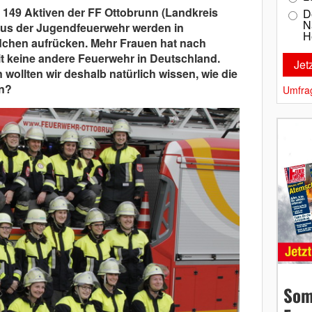
l 149 Aktiven der FF Ottobrunn (Landkreis
D
N
aus der Jugendfeuerwehr werden in
H
dchen aufrücken. Mehr Frauen hat nach
t keine andere Feuerwehr in Deutschland.
ollten wir deshalb natürlich wissen, wie die
en?
Umfra
Som