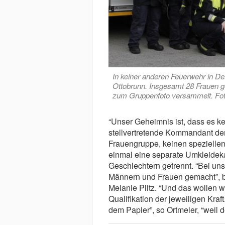
In keiner anderen Feuerwehr in Deu
Ottobrunn. Insgesamt 28 Frauen ge
zum Gruppenfoto versammelt. Fot
“Unser Geheimnis ist, dass es ke
stellvertretende Kommandant der
Frauengruppe, keinen speziellen 
einmal eine separate Umkleideka
Geschlechtern getrennt. “Bei un
Männern und Frauen gemacht”, be
Melanie Plitz. “Und das wollen w
Qualifikation der jeweiligen Kraf
dem Papier”, so Ortmeier, “weil de