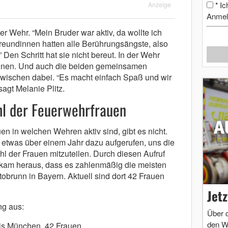
Ic
Anzeige
*
Anmel
der Wehr. “Mein Bruder war aktiv, da wollte ich
 Freundinnen hatten alle Berührungsängste, also
 Den Schritt hat sie nicht bereut. In der Wehr
kennen. Und auch die beiden gemeinsamen
zwischen dabei. “Es macht einfach Spaß und wir
sagt Melanie Plitz.
hl der Feuerwehrfrauen
rauen in welchen Wehren aktiv sind, gibt es nicht.
 etwas über einem Jahr dazu aufgerufen, uns die
l der Frauen mitzuteilen. Durch diesen Aufruf
kam heraus, dass es zahlenmäßig die meisten
tobrunn in Bayern. Aktuell sind dort 42 Frauen
Jet
ng aus:
Über 
den W
is München, 42 Frauen.