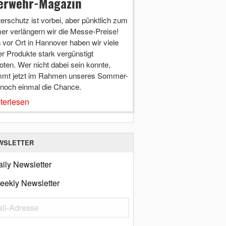
erwehr-Magazin
terschutz ist vorbei, aber pünktlich zum
r verlängern wir die Messe-Preise!
vor Ort in Hannover haben wir viele
r Produkte stark vergünstigt
ten. Wer nicht dabei sein konnte,
mt jetzt im Rahmen unseres Sommer-
 noch einmal die Chance.
terlesen
WSLETTER
ily Newsletter
eekly Newsletter