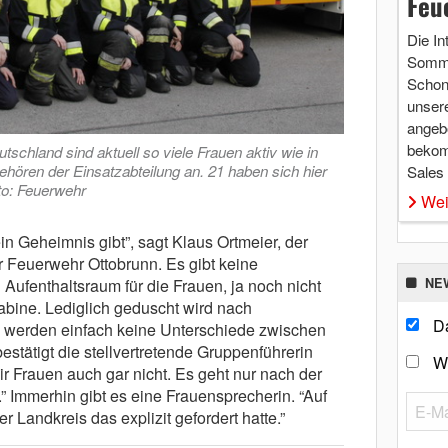
Feu
Die In
Somme
Schon 
unsere
angebo
bekom
tschland sind aktuell so viele Frauen aktiv wie in
hören der Einsatzabteilung an. 21 haben sich hier
Sales
o: Feuerwehr
Wei
in Geheimnis gibt”, sagt Klaus Ortmeier, der
 Feuerwehr Ottobrunn. Es gibt keine
Aufenthaltsraum für die Frauen, ja noch nicht
NE
bine. Lediglich geduscht wird nach
Da
s werden einfach keine Unterschiede zwischen
stätigt die stellvertretende Gruppenführerin
W
ir Frauen auch gar nicht. Es geht nur nach der
t.” Immerhin gibt es eine Frauensprecherin. “Auf
r Landkreis das explizit gefordert hatte.”