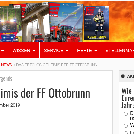
WISSEN
SERVICE
HEFTE
STELLENMA
NEWS
DAS ERFOLGS-GEHEIMIS DER FF OTTOBRUNN
AK
irgends
imis der FF Ottobrunn
Wie 
Eure
Jahr
ember 2019
D
n
W
L