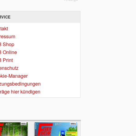
RVICE
takt
ressum
B Shop
 Online
 Print
enschutz
kie-Manager
zungsbedingungen
träge hier kündigen