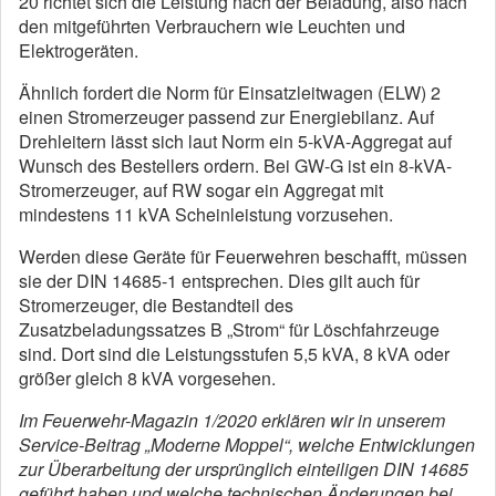
20 richtet sich die Leistung nach der Beladung, also nach
den mitgeführten Verbrauchern wie Leuchten und
Elektrogeräten.
Ähnlich fordert die Norm für Einsatzleitwagen (ELW) 2
einen Stromerzeuger passend zur Energiebilanz. Auf
Drehleitern lässt sich laut Norm ein 5-kVA-Aggregat auf
Wunsch des Bestellers ordern. Bei GW-G ist ein 8-kVA-
Stromerzeuger, auf RW sogar ein Aggregat mit
mindestens 11 kVA Scheinleistung vorzusehen.
Werden diese Geräte für Feuerwehren beschafft, müssen
sie der DIN 14685-1 entsprechen. Dies gilt auch für
Stromerzeuger, die Bestandteil des
Zusatzbeladungssatzes B „Strom“ für Löschfahrzeuge
sind. Dort sind die Leistungsstufen 5,5 kVA, 8 kVA oder
größer gleich 8 kVA vorgesehen.
Im Feuerwehr-Magazin 1/2020 erklären wir in unserem
Service-Beitrag „Moderne Moppel“, welche Entwicklungen
zur Überarbeitung der ursprünglich einteiligen DIN 14685
geführt haben und welche technischen Änderungen bei