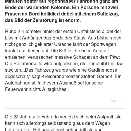
Minuten später auf regennasser Fahrbahn ganz am
Ende der wartenden Kolonne. Ein Porsche mit zwei
Frauen an Bord kollidiert dabei mit einem Sattelzug,
das Bild der Zerstörung ist enorm.
Rund 2 Kilometer hinter der ersten Unfallstelle bildet der
Lkw mit Anhänger das Ende des Staus. Aus bisher noch
nicht gänzlich geklärter Ursache fährt der Sportwagen
frontal auf diesen auf. Die Kräfte, die beim Aufprall
entstehen, verursachen massive Schäden an dem Pkw:
Die Beifahrerseite wird aufgerissen, die Tür bleibt im Lkw
stecken. „Das Fahrzeug wurde wie eine Sardinendose
abgeschält,“ sagt Kreisbrandmeister Steffen Gernert. Ein
Autobahnunfall in diesem Ausmaß sei für seine
Feuerwehr nichts Alltägliches.
Anzeige
Die 23 Jahre alte Fahrerin verletzt sich beim Aufprall, sie
kann sich allerdings selbstständig aus dem Wagen
befreien. Der Rettungsdienst behandelt sie und