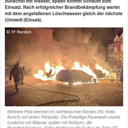
zunächst mit Wasser, später kommt Schaum zum
Einsatz. Nach erfolgreicher Brandbekämpfung wartet
mit dem angefallenen Löschwasser gleich der nächste
(Umwelt-)Einsatz.
Mehrere Pkw brennen im ostfriesischen Norden (NI, Kreis
Aurich) auf einem Parkplatz. Die Freiwillige Feuerwehr startet
zunächst mit Wasser, später mit Schaum, die
Brandbekämpfung. Dafür dichtet sie die Gullys ab. Foto: FF