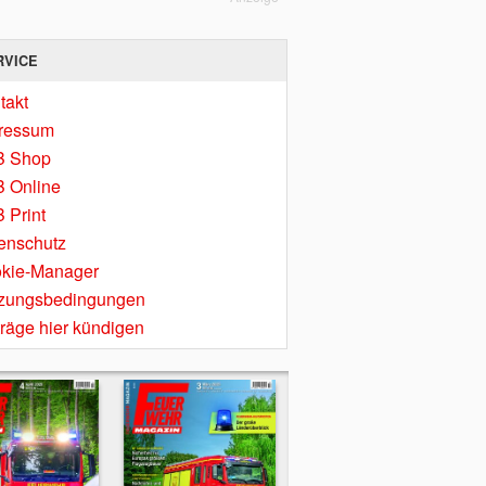
RVICE
takt
ressum
B Shop
 Online
 Print
enschutz
kie-Manager
zungsbedingungen
träge hier kündigen