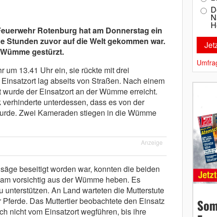
D
N
H
Feuerwehr Rotenburg hat am Donnerstag ein
ige Stunden zuvor auf die Welt gekommen war.
n Wümme gestürzt.
Umfra
 um 13.41 Uhr ein, sie rückte mit drei
 Einsatzort lag abseits von Straßen. Nach einem
 wurde der Einsatzort an der Wümme erreicht.
 verhinderte unterdessen, dass es von der
wurde. Zwei Kameraden stiegen in die Wümme
Anzeige
säge beseitigt worden war, konnten die beiden
am vorsichtig aus der Wümme heben. Es
zu unterstützen. An Land warteten die Mutterstute
 Pferde. Das Muttertier beobachtete den Einsatz
Som
h nicht vom Einsatzort wegführen, bis ihre