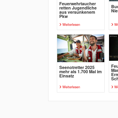
Feuerwehrtaucher
Buc
retten Jugendliche
Nie
aus versunkenem
Pkw
Weiterlesen
We
Feu
Seenotretter 2025
Ma
mehr als 1.700 Mal im
Erm
Einsatz
Sch
Weiterlesen
We