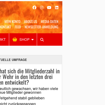
MEIN KONTO
ABOUT US
MEDIA-DATEN
KONTAKT
FEED
NEWSLETTER-ANMELDUNG
RKT
SHOP
Alles
Shop
SUCHEN
TUELLE UMFRAGE
hat sich die Mitgliederzahl in
r Wehr in den letzten drei
en entwickelt?
eutlich gewachsen, wir haben viele
eue Mitglieder gewonnen
eitgehend stabil geblieben
eicht zurückgegangen