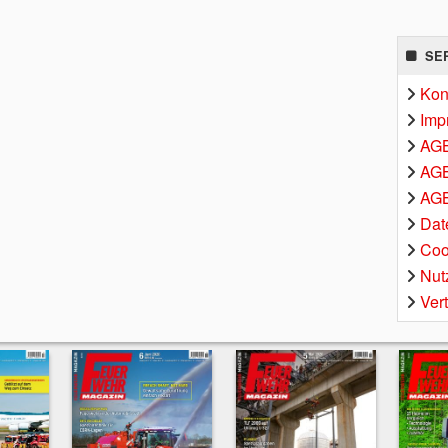
SE
Kon
Imp
AG
AGB
AGB
Dat
Coo
Nut
Ver