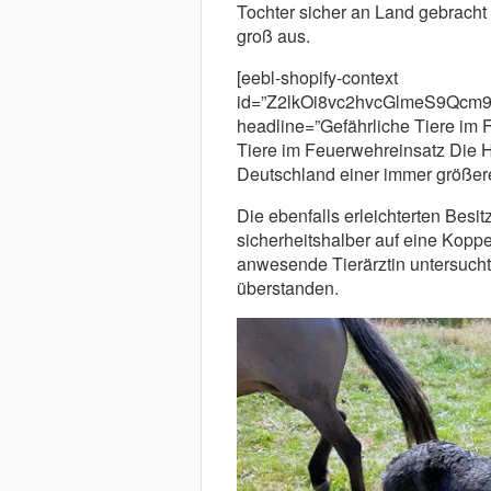
Tochter sicher an Land gebracht 
groß aus.
[eebl-shopify-context
id=”Z2lkOi8vc2hvcGlmeS9Qcm
headline=”Gefährliche Tiere im 
Tiere im Feuerwehreinsatz Die Ha
Deutschland einer immer größeren
Die ebenfalls erleichterten Besi
sicherheitshalber auf eine Kopp
anwesende Tierärztin untersuchte
überstanden.