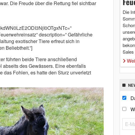
Feu
war. Die Freude über die Rettung fiel sichtbar
Die In
Somme
Schon 
9kdWN0LzE2ODI3NjI0OTgxNTc=”
unsere
Feuerwehreinsatz” description=” Gefährliche
angebo
ltung exotischer Tiere erfreut sich in
bekom
 Beliebtheit.”]
Sales
tzer führten beide Tiere anschließend
Wei
el abseits des Gewässers. Eine ebenfalls
 das Fohlen, es hatte den Sturz unverletzt
NE
Da
W