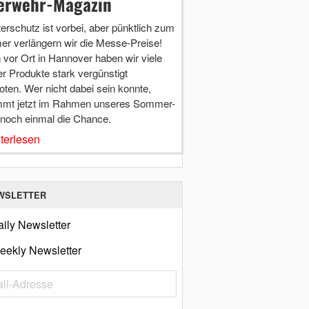
erwehr-Magazin
terschutz ist vorbei, aber pünktlich zum
r verlängern wir die Messe-Preise!
vor Ort in Hannover haben wir viele
r Produkte stark vergünstigt
ten. Wer nicht dabei sein konnte,
mt jetzt im Rahmen unseres Sommer-
 noch einmal die Chance.
terlesen
WSLETTER
ily Newsletter
eekly Newsletter