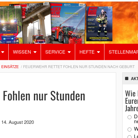
WISSEN
SERVICE
HEFTE
STELLENMA
EINSÄTZE
FEUERWEHR RETTET FOHLEN NUR STUNDEN NACH GEBURT
AK
t Fohlen nur Stunden
Wie 
Eure
Jahr
D
n
,
14. August 2020
W
L