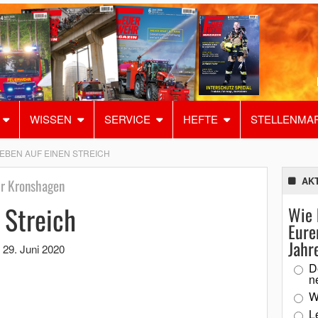
WISSEN
SERVICE
HEFTE
STELLENMA
IEBEN AUF EINEN STREICH
AK
hr Kronshagen
 Streich
Wie 
Eure
Jahr
,
29. Juni 2020
D
n
W
L