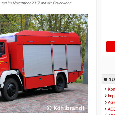
6 und im November 2017 auf die Feuerwehr
SE
Kon
Imp
AG
AGB