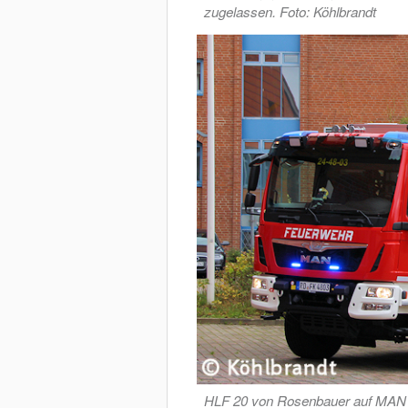
zugelassen. Foto: Köhlbrandt
HLF 20 von Rosenbauer auf MAN T