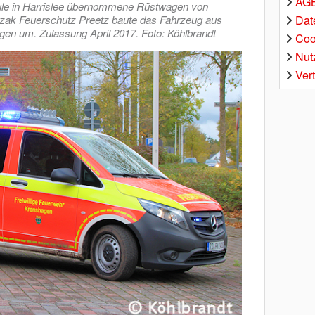
AGB
le in Harrislee übernommene Rüstwagen von
Dat
czak Feuerschutz Preetz baute das Fahrzeug aus
gen um. Zulassung April 2017. Foto: Köhlbrandt
Coo
Nut
Ver