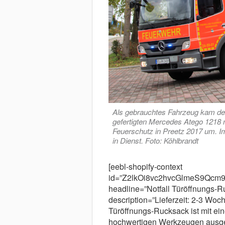
Als gebrauchtes Fahrzeug kam d
gefertigten Mercedes Atego 1218 
Feuerschutz in Preetz 2017 um. Im
in Dienst. Foto: Köhlbrandt
[eebl-shopify-context
id=”Z2lkOi8vc2hvcGlmeS9Qc
headline=”Notfall Türöffnung
description=”Lieferzeit: 2-3 Woc
Türöffnungs-Rucksack ist mit e
hochwertigen Werkzeugen ausgest