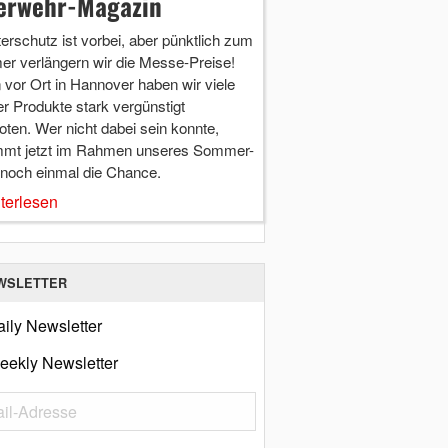
erwehr-Magazin
terschutz ist vorbei, aber pünktlich zum
r verlängern wir die Messe-Preise!
vor Ort in Hannover haben wir viele
r Produkte stark vergünstigt
ten. Wer nicht dabei sein konnte,
mt jetzt im Rahmen unseres Sommer-
 noch einmal die Chance.
terlesen
WSLETTER
ily Newsletter
eekly Newsletter