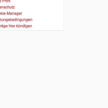
 Print
enschutz
kie-Manager
zungsbedingungen
träge hier kündigen