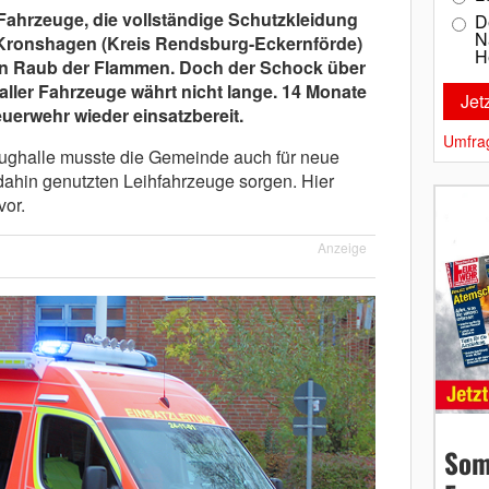
ahrzeuge, die vollständige Schutzkleidung
D
N
 Kronshagen (Kreis Rendsburg-Eckernförde)
H
in Raub der Flammen. Doch der Schock über
 aller Fahrzeuge währt nicht lange. 14 Monate
uerwehr wieder einsatzbereit.
Umfra
ughalle musste die Gemeinde auch für neue
 dahin genutzten Leihfahrzeuge sorgen. Hier
vor.
Anzeige
Som