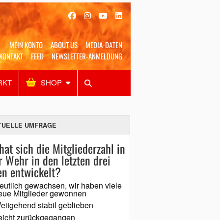
MEIN KONTO
ABOUT US
MEDIA-DATEN
KONTAKT
FEED
NEWSLETTER-ANMELDUNG
RKT
SHOP
Alles
Shop
SUCHEN
TUELLE UMFRAGE
hat sich die Mitgliederzahl in
r Wehr in den letzten drei
en entwickelt?
eutlich gewachsen, wir haben viele
eue Mitglieder gewonnen
eitgehend stabil geblieben
eicht zurückgegangen