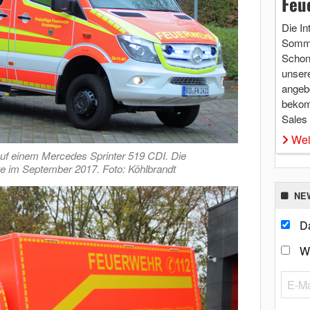
Feu
Die In
Somme
Schon 
unsere
angebo
bekom
Sales
Wei
uf einem Mercedes Sprinter 519 CDI. Die
te im September 2017. Foto: Köhlbrandt
NE
Da
W