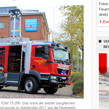
Fotos
Feuer
direkt
Zum
VE
BE
GM 15.290. Das erste der beiden baugleichen
nd wurde im September 2017 auf die Feuerwehr