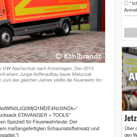
Ic
*
Anmel
er GW-Nachschub nach Kronshagen. Den 2013
mit einem Junge-Kofferaufbau baute Matuczak
 Juni des gleichen Jahres stellte die Feuerwehr ihn
m9kdWN0LzQ3MjQ1MDE4NzI3NDk=”
s-Rucksack STAVANGER + TOOLS”
Jet
hen Speziell für Feuerwehrleute: Der
Über 
inem maßangefertigten Schaumstoffeinsatz und
den W
attet.”]