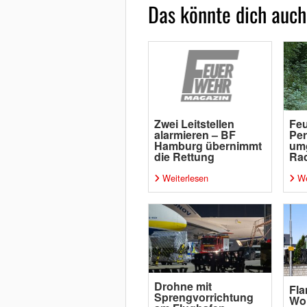
Das könnte dich auch
Zwei Leitstellen
Feu
alarmieren – BF
Per
Hamburg übernimmt
um
die Rettung
Rad
Weiterlesen
We
Drohne mit
Fl
Sprengvorrichtung
Wo