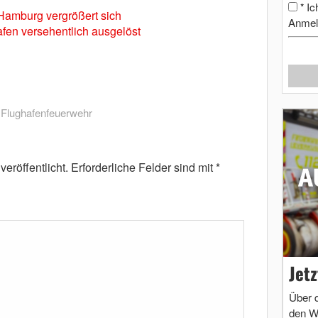
Ic
*
Hamburg vergrößert sich
Anmel
en versehentlich ausgelöst
,
Flughafenfeuerwehr
eröffentlicht.
Erforderliche Felder sind mit
*
Jet
Über 
den W