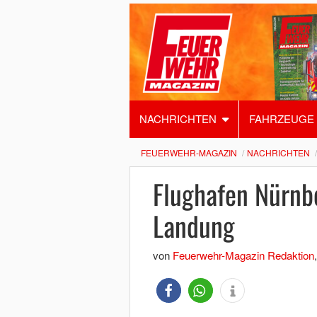
NACHRICHTEN
FAHRZEUGE
FEUERWEHR-MAGAZIN
NACHRICHTEN
Flughafen Nürnbe
Landung
von
Feuerwehr-Magazin Redaktion