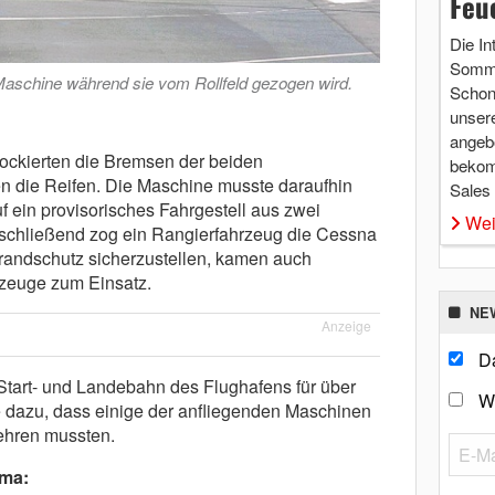
Feu
Die In
Somme
Maschine während sie vom Rollfeld gezogen wird.
Schon 
unsere
angebo
ckierten die Bremsen der beiden
bekom
n die Reifen. Die Maschine musste daraufhin
Sales
 ein provisorisches Fahrgestell aus zwei
Wei
hließend zog ein Rangierfahrzeug die Cessna
randschutz sicherzustellen, kamen auch
zeuge zum Einsatz.
NE
Anzeige
Da
Start- und Landebahn des Flughafens für über
W
te dazu, dass einige der anfliegenden Maschinen
ehren mussten.
ema: