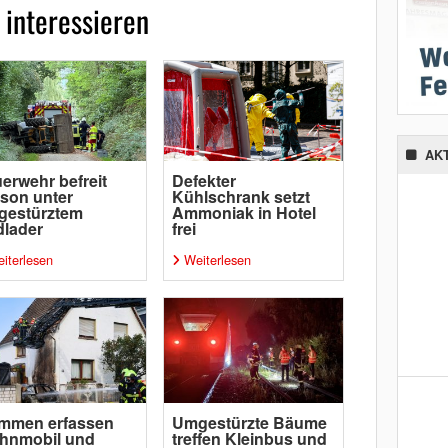
 interessieren
AK
erwehr befreit
Defekter
son unter
Kühlschrank setzt
gestürztem
Ammoniak in Hotel
lader
frei
iterlesen
Weiterlesen
ammen erfassen
Umgestürzte Bäume
hnmobil und
treffen Kleinbus und