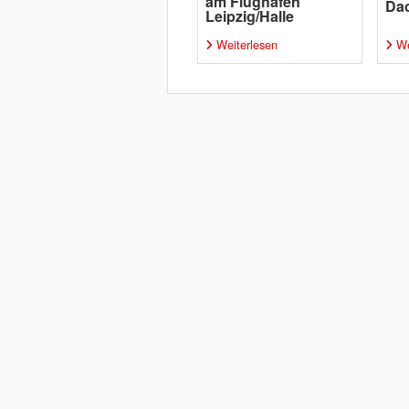
am Flughafen
Da
Leipzig/Halle
Weiterlesen
We