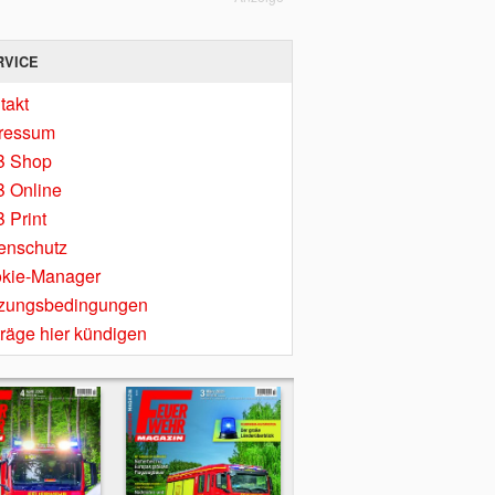
RVICE
takt
ressum
B Shop
 Online
 Print
enschutz
kie-Manager
zungsbedingungen
träge hier kündigen