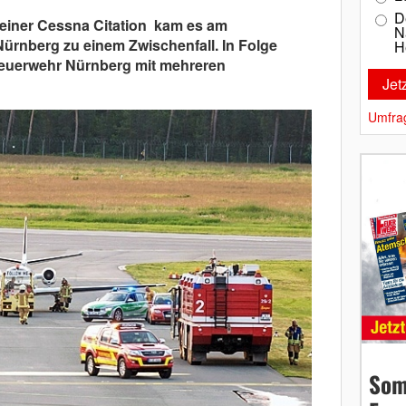
D
einer Cessna Citation kam es am
N
rnberg zu einem Zwischenfall. In Folge
H
euerwehr Nürnberg mit mehreren
Umfra
Som