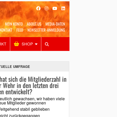
MEIN KONTO
ABOUT US
MEDIA-DATEN
KONTAKT
FEED
NEWSLETTER-ANMELDUNG
RKT
SHOP
Alles
Shop
SUCHEN
TUELLE UMFRAGE
hat sich die Mitgliederzahl in
r Wehr in den letzten drei
en entwickelt?
eutlich gewachsen, wir haben viele
eue Mitglieder gewonnen
eitgehend stabil geblieben
eicht zurückgegangen