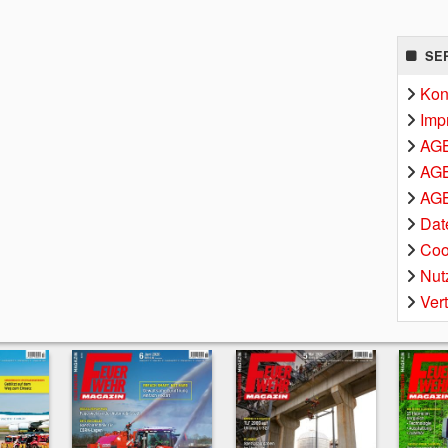
SE
Kon
Imp
AG
AGB
AGB
Dat
Coo
Nut
Ver