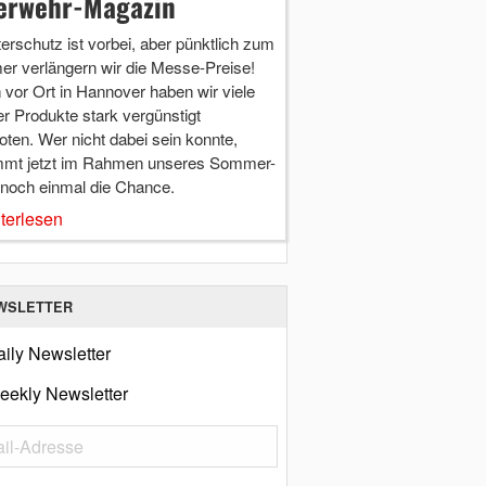
erwehr-Magazin
terschutz ist vorbei, aber pünktlich zum
r verlängern wir die Messe-Preise!
vor Ort in Hannover haben wir viele
r Produkte stark vergünstigt
ten. Wer nicht dabei sein konnte,
mt jetzt im Rahmen unseres Sommer-
 noch einmal die Chance.
terlesen
WSLETTER
ily Newsletter
eekly Newsletter