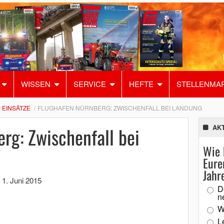
WISSEN
SERVICE
HEFTE
STELLENMA
EINSÄTZE
FLUGHAFEN NÜRNBERG: ZWISCHENFALL BEI LANDUNG
rg: Zwischenfall bei
AK
Wie 
Eure
Jahr
,
1. Juni 2015
D
n
W
L