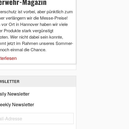
erwehr-Magazin
terschutz ist vorbei, aber pünktlich zum
r verlängern wir die Messe-Preise!
vor Ort in Hannover haben wir viele
r Produkte stark vergünstigt
ten. Wer nicht dabei sein konnte,
mt jetzt im Rahmen unseres Sommer-
 noch einmal die Chance.
terlesen
WSLETTER
ily Newsletter
eekly Newsletter