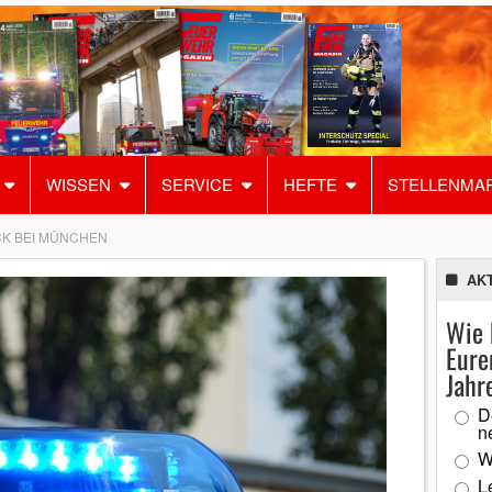
WISSEN
SERVICE
HEFTE
STELLENMA
K BEI MÜNCHEN
AK
Wie 
Eure
Jahr
D
n
W
L