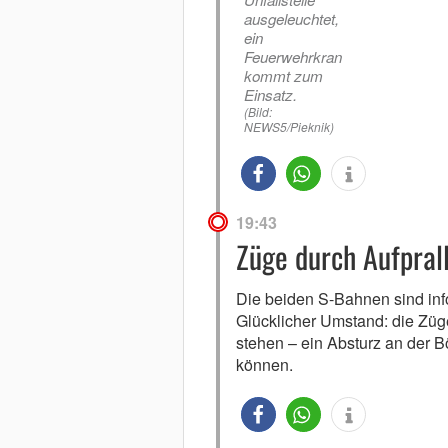
ausgeleuchtet,
ein
Feuerwehrkran
kommt zum
Einsatz.
(Bild:
NEWS5/Pieknik)
19:43
Züge durch Aufprall
Die beiden S-Bahnen sind infol
Glücklicher Umstand: die Züge
stehen – ein Absturz an der 
können.