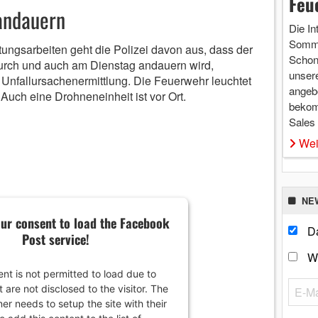
Feu
 andauern
Die In
Somme
ungsarbeiten geht die Polizei davon aus, dass der
Schon 
urch und auch am Dienstag andauern wird,
unsere
nfallursachenermittlung. Die Feuerwehr leuchtet
angebo
. Auch eine Drohneneinheit ist vor Ort.
bekom
Sales
Wei
NE
ur consent to load the Facebook
Da
Post service!
W
ent is not permitted to load due to
t are not disclosed to the visitor. The
er needs to setup the site with their