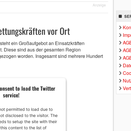
Anzeige
SE
Kon
ttungskräften vor Ort
Imp
AG
steht ein Großaufgebot an Einsatzkräften
it. Diese sind aus der gesamten Region
AGB
ezogen worden. Insgesamt sind mehrere Hundert
AGB
Dat
Coo
Nut
onsent to load the Twitter
Ver
service!
 not permitted to load due to
ot disclosed to the visitor. The
s to setup the site with their
his content to the list of