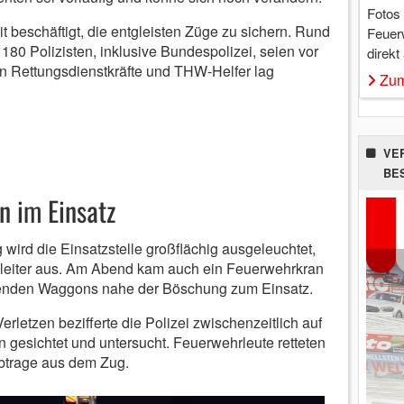
Fotos
t beschäftigt, die entgleisten Züge zu sichern. Rund
Feuer
80 Polizisten, inklusive Bundespolizei, seien vor
direkt
en Rettungsdienstkräfte und THW-Helfer lag
Zum
VE
BE
 im Einsatz
ird die Einsatzstelle großflächig ausgeleuchtet,
hleiter aus. Am Abend kam auch ein Feuerwehrkran
henden Waggons nahe der Böschung zum Einsatz.
Verletzen bezifferte die Polizei zwischenzeitlich auf
 gesichtet und untersucht. Feuerwehrleute retteten
rbtrage aus dem Zug.