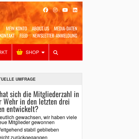
MEIN KONTO
ABOUT US
MEDIA-DATEN
KONTAKT
FEED
NEWSLETTER-ANMELDUNG
RKT
SHOP
Alles
Shop
SUCHEN
TUELLE UMFRAGE
hat sich die Mitgliederzahl in
r Wehr in den letzten drei
en entwickelt?
eutlich gewachsen, wir haben viele
eue Mitglieder gewonnen
eitgehend stabil geblieben
eicht zurückgegangen