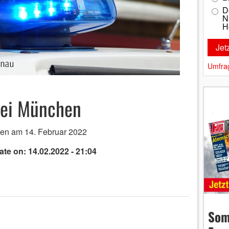
D
N
H
Umfra
bei München
en am 14. Februar 2022
ate on: 14.02.2022 - 21:04
Som