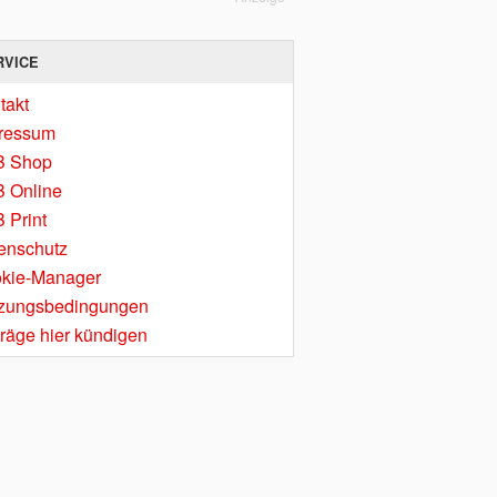
RVICE
takt
ressum
B Shop
 Online
 Print
enschutz
kie-Manager
zungsbedingungen
träge hier kündigen