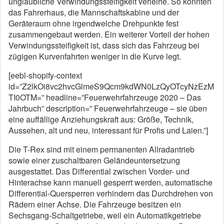
unglaubliche Verwindungssteifigkeit verleihe. So konnten
das Fahrerhaus, die Mannschaftskabine und der
Geräteraum ohne irgendwelche Drehpunkte fest
zusammengebaut werden. Ein weiterer Vorteil der hohen
Verwindungssteifigkeit ist, dass sich das Fahrzeug bei
zügigen Kurvenfahrten weniger in die Kurve legt.
[eebl-shopify-context
id=”Z2lkOi8vc2hvcGlmeS9Qcm9kdWN0LzQyOTcyNzEzM
TI0OTM=” headline=”Feuerwehrfahrzeuge 2020 – Das
Jahrbuch” description=” Feuerwehrfahrzeuge – sie üben
eine auffällige Anziehungskraft aus: Größe, Technik,
Aussehen, alt und neu, interessant für Profis und Laien.”]
Die T-Rex sind mit einem permanenten Allradantrieb
sowie einer zuschaltbaren Geländeuntersetzung
ausgestattet. Das Differential zwischen Vorder- und
Hinterachse kann manuell gesperrt werden, automatische
Differential-Quersperren verhindern das Durchdrehen von
Rädern einer Achse. Die Fahrzeuge besitzen ein
Sechsgang-Schaltgetriebe, weil ein Automatikgetriebe