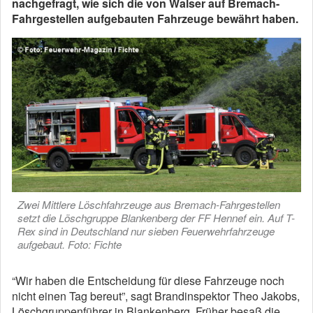
nachgefragt, wie sich die von Walser auf Bremach-
Fahrge­stel­len aufgebauten Fahrzeuge bewährt haben.
Zwei Mittlere Löschfahrzeuge aus Bremach-Fahrgestellen
setzt die Löschgruppe Blankenberg der FF Hennef ein. Auf T-
Rex sind in Deutschland nur sieben Feuerwehrfahrzeuge
aufgebaut. Foto: Fichte
“Wir haben die Entscheidung für diese Fahrzeuge noch
nicht einen Tag bereut”, sagt Brandinspektor Theo Jakobs,
Löschgruppenführer in Blankenberg. Früher besaß die