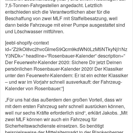
7,5-Tonnen-Fahrgestellen angedacht. Letztlich
entschieden sich die Verantwortlichen aber für die
Beschaffung von zwei MLF mit Staffelbesatzung, weil
dann beide Fahrzeuge mit einer Pumpe ausgestattet sind
und Löschwasser mitführen.
[eebl-shopify-context
id=”Z2lkOi8vc2hvcGlmeS9Qcm9kdWN0LzM5NTkyNjI1Nz
Y3NDk=” headline=”Rosenbauer-Kalender” description=”
Der Feuerwehr-Kalender 2020: Sichere Dir jetzt Deinen
persönlichen Rosenbauer-Kalender 2020! Der Klassiker
unter den Feuerwehr-Kalendern: Er ist ein echter Klassiker
– und war im Vorjahr schnell ausverkauft: der Fahrzeug-
Kalender von Rosenbauer.”]
„Für uns hat das außerdem den großen Vorteil, dass wir
mit dem ersten Fahrzeug sehr schnell ausrücken können,
weil nur sechs Kräfte erforderlich sind“, erklärt Jakobs. „Mit
zwei MLF können wir auch ein Fahrzeug für
Sicherheitswachdienste einsetzen. So benötigt
beispielsweise der Mittelaltermarkt in der Blankenberger