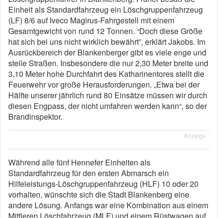
Einheit als Standardfahrzeug ein Löschgruppenfahrzeug
(LF) 8/6 auf Iveco Magirus-Fahrgestell mit einem
Gesamtgewicht von rund 12 Ton­nen. “Doch diese Größe
hat sich bei uns nicht wirklich bewährt”, erklärt Jakobs. Im
Ausrückbereich der Blankenberger gibt es viele enge und
steile Straßen. Insbesondere die nur 2,30 Meter breite und
3,10 Meter hohe Durchfahrt des Katharinentores stellt die
Feuerwehr vor große Herausforderungen. „Etwa bei der
Hälfte unserer jährlich rund 80 Einsätze müssen wir durch
diesen Engpass, der nicht um­fahren werden kann“, so der
Brandinspektor.
Anzeige
Während alle fünf Hennefer Einheiten als
Standardfahrzeug für den ersten Abmarsch ein
Hilfeleistungs-Löschgruppen­fahr­zeug (HLF) 10 oder 20
vorhalten, wünschte sich die Stadt Blankenberg eine
andere Lösung. Anfangs war eine Kombination aus einem
Mittleren Löschfahrzeug (MLF) und einem Rüstwagen auf