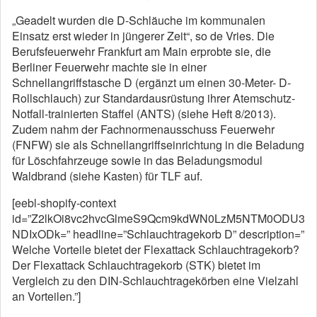
„Geadelt wurden die D-Schläuche im kommunalen
Einsatz erst wieder in jüngerer Zeit“, so de Vries. Die
Berufsfeuerwehr Frankfurt am Main erprobte sie, die
Berliner Feuerwehr machte sie in einer
Schnellangriffstasche D (ergänzt um einen 30-Meter- D-
Rollschlauch) zur Standardausrüstung ihrer Atemschutz-
Notfall-trainierten Staffel (ANTS) (siehe Heft 8/2013).
Zudem nahm der Fachnormenausschuss Feuerwehr
(FNFW) sie als Schnellangriffseinrichtung in die Beladung
für Löschfahrzeuge sowie in das Beladungsmodul
Waldbrand (siehe Kasten) für TLF auf.
[eebl-shopify-context
id=”Z2lkOi8vc2hvcGlmeS9Qcm9kdWN0LzM5NTM0ODU3
NDIxODk=” headline=”Schlauchtragekorb D” description=”
Welche Vorteile bietet der Flexattack Schlauchtragekorb?
Der Flexattack Schlauchtragekorb (STK) bietet im
Vergleich zu den DIN-Schlauchtragekörben eine Vielzahl
an Vorteilen.”]