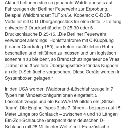
Aktuell befinden sich so genannte Waldbrandsets auf
Fahrzeugen der Berliner Feuerwehr zur Erprobung.
Beispiel Waldbrandset TLF 24/50 Köpenick: C-DCD-
Verteiler mit C-D-Übergangsstück für eine dritte D-Leitung,
entweder 3 Druckschläuche D 25-30 oder 6
Druckschläuche D 25-15. „Die Berliner Feuerwehr
verwendet allerdings Hohlstrahlrohre mit C-Kupplung
(Leader Quadrafog 150), um keine zusätzlichen Rohre
beschaffen und mitführen zu müssen und um logistisch
sortenrein zu bleiben“, so Brandschutzingenieur de Vries.
„Daher sind 3 weitere Übergangsstücke für das Kuppeln
an die D-Schläuche vorgesehen. Diese Geräte werden in
Systemboxen gelagert.“
In den USA werden (Waldbrand-)Löschfahrzeuge in 7
Typen mit Mindestkonfigurationen eingeteilt. 5
Löschfahrzeuge und ein KdoW/ELW bilden ein „Strike
Team“. Die Engine Types 3 bis 7 führen – bezogen auf 15
Meter Länge pro Schlauch – zwischen 4 und 10 Längen
Ein-Zoll-Schläuche (entspricht dem deutschen D-
Schlauch mit 25 Millimeter Weite) mit. Französische