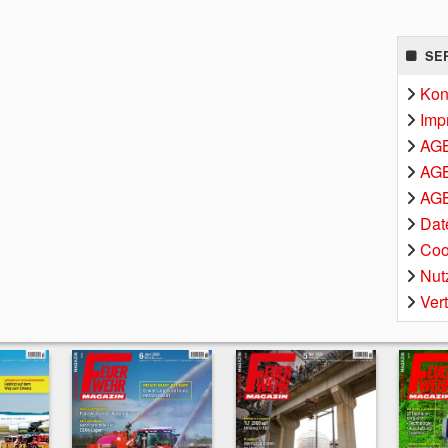
SE
Kon
Imp
AG
AGB
AGB
Dat
Coo
Nut
Ver