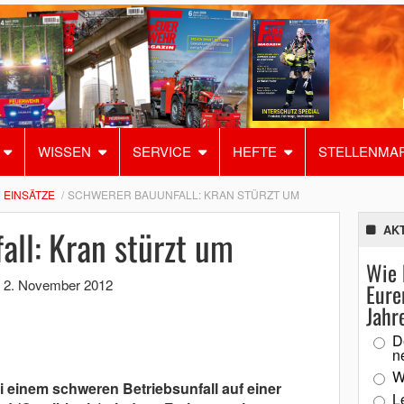
WISSEN
SERVICE
HEFTE
STELLENMA
EINSÄTZE
SCHWERER BAUUNFALL: KRAN STÜRZT UM
ll: Kran stürzt um
AK
Wie 
,
2. November 2012
Eure
Jahr
D
n
W
einem schweren Betriebsunfall auf einer
L