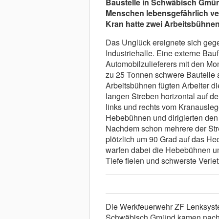
Baustelle in Schwäbisch Gmünd
Menschen lebensgefährlich ve
Kran hatte zwei Arbeitsbühnen
Das Unglück ereignete sich gege
Industriehalle. Eine externe Ba
Automobilzulieferers mit den Mont
zu 25 Tonnen schwere Bauteile a
Arbeitsbühnen fügten Arbeiter 
langen Streben horizontal auf d
links und rechts vom Kranauslege
Hebebühnen und dirigierten den K
Nachdem schon mehrere der Stre
plötzlich um 90 Grad auf das Hec
warfen dabei die Hebebühnen um,
Tiefe fielen und schwerste Verlet
Die Werkfeuerwehr ZF Lenksyste
Schwäbisch Gmünd kamen nach 