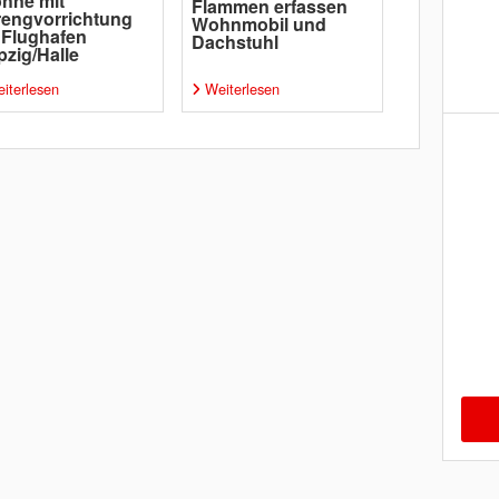
hne mit
Flammen erfassen
engvorrichtung
Wohnmobil und
 Flughafen
Dachstuhl
pzig/Halle
iterlesen
Weiterlesen