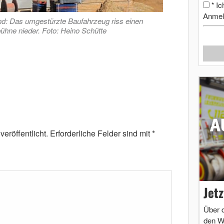
Ic
*
Anmel
d: Das umgestürzte Baufahrzeug riss einen
bühne nieder. Foto: Heino Schütte
eröffentlicht.
Erforderliche Felder sind mit
*
Jet
Über 
den W