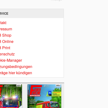
RVICE
takt
ressum
B Shop
 Online
 Print
enschutz
kie-Manager
zungsbedingungen
träge hier kündigen