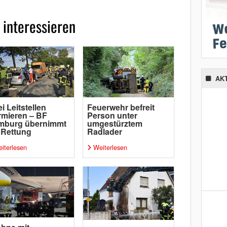
 interessieren
AK
i Leitstellen
Feuerwehr befreit
rmieren – BF
Person unter
mburg übernimmt
umgestürztem
 Rettung
Radlader
iterlesen
Weiterlesen