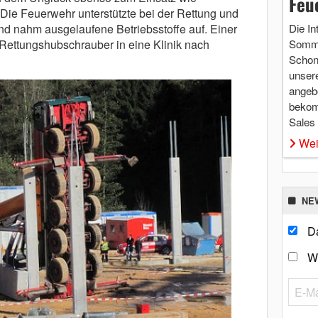
Feu
 Die Feuerwehr unterstützte bei der Rettung und
nd nahm ausgelaufene Betriebsstoffe auf. Einer
Die In
 Rettungshubschrauber in eine Klinik nach
Somme
Schon 
unsere
angebo
bekom
Sales
Wei
NE
Da
W