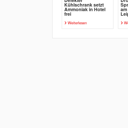
Defekter
Dro
Kühlschrank setzt
Spr
Ammoniak in Hotel
am
frei
Lei
Weiterlesen
We