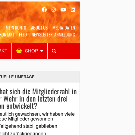
MEIN KONTO
ABOUT US
MEDIA-DATEN
KONTAKT
FEED
NEWSLETTER-ANMELDUNG
RKT
SHOP
Alles
Shop
SUCHEN
TUELLE UMFRAGE
hat sich die Mitgliederzahl in
r Wehr in den letzten drei
en entwickelt?
eutlich gewachsen, wir haben viele
eue Mitglieder gewonnen
eitgehend stabil geblieben
eicht zurückgegangen