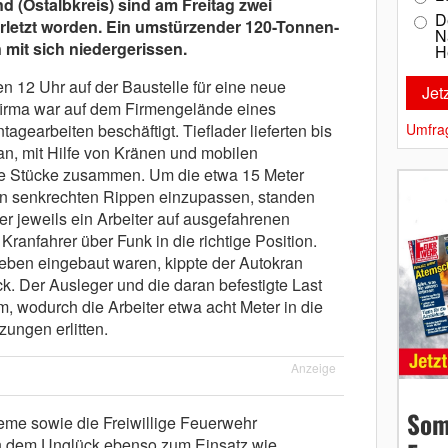
 (Ostalbkreis) sind am Freitag zwei
D
rletzt worden. Ein umstürzender 120-Tonnen-
N
 mit sich niedergerissen.
H
n 12 Uhr auf der Baustelle für eine neue
ufirma war auf dem Firmengelände eines
agearbeiten beschäftigt. Tieflader lieferten bis
Umfra
n, mit Hilfe von Kränen und mobilen
die Stücke zusammen. Um die etwa 15 Meter
en senkrechten Rippen einzupassen, standen
r jeweils ein Arbeiter auf ausgefahrenen
ranfahrer über Funk in die richtige Position.
ben eingebaut waren, kippte der Autokran
k. Der Ausleger und die daran befestigte Last
 wodurch die Arbeiter etwa acht Meter in die
zungen erlitten.
Anzeige
Som
me sowie die Freiwillige Feuerwehr
dem Unglück ebenso zum Einsatz wie