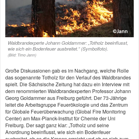
Waldbrandexperte Johann Goldammer: „Totholz beeinflusst,
wie sich ein Bodenfeuer ausbreitet.“ (Symbolfoto).
(Bild: Timo Jann)
Große Diskussionen gab es im Nachgang, welche Rolle
das sogenannte Totholz für den Verlauf des Waldbrandes
spielt. Die Sächsische Zeitung hat dazu ein Interview mit
dem renommierten Waldbrandexperten Professor Johann
Georg Goldammer aus Freiburg geführt. Der 73-Jährige
leitet die Arbeitsgruppe Feuerökologie und das Zentrum
für Globale Feuerüberwachung (Global Fire Monitoring
Center) am Max-Planck-Institut für Chemie der Uni
Freiburg. Der sagt ganz klar: „Totholz und seine
Anordnung beeinflusst, wie sich ein Bodenfeuer
ausbreitet, ob es die Kronen erreicht und ob es sich zum