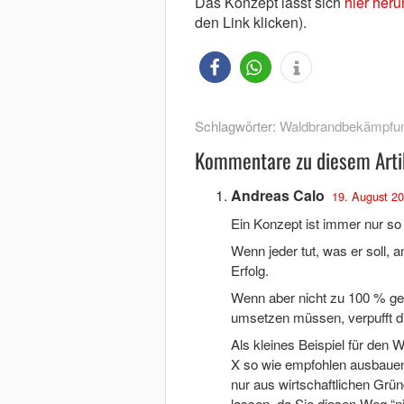
Das Konzept lässt sich
hier heru
den Link klicken).
Schlagwörter:
Waldbrandbekämpfu
Kommentare zu diesem Arti
Andreas Calo
19. August 20
Ein Konzept ist immer nur so
Wenn jeder tut, was er soll, a
Erfolg.
Wenn aber nicht zu 100 % gew
umsetzen müssen, verpufft d
Als kleines Beispiel für den
X so wie empfohlen ausbauen, 
nur aus wirtschaftlichen Gr
lassen, da Sie diesen Weg “n