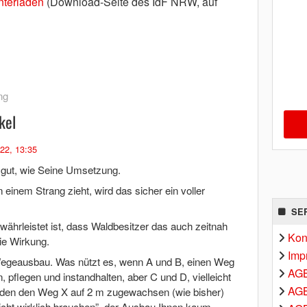
nterladen
(Download-Seite des IdF NRW, auf
ng
kel
22, 13:35
 gut, wie Seine Umsetzung.
n einem Strang zieht, wird das sicher ein voller
SE
ährleistet ist, dass Waldbesitzer das auch zeitnah
Kon
ie Wirkung.
Imp
 Wegeausbau. Was nützt es, wenn A und B, einen Weg
AG
pflegen und instandhalten, aber C und D, vielleicht
AGB
ünden den Weg X auf 2 m zugewachsen (wie bisher)
icht wirklich brauchen”, der Ausbau Ihnen kaum