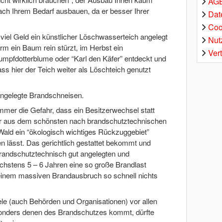
AGB
ach Ihrem Bedarf ausbauen, da er besser Ihrer
Dat
Coo
viel Geld ein künstlicher Löschwasserteich angelegt
Nut
rm ein Baum rein stürzt, im Herbst ein
Ver
umpfdotterblume oder “Karl den Käfer” entdeckt und
ass hier der Teich weiter als Löschteich genutzt
 angelegte Brandschneisen.
mer die Gefahr, dass ein Besitzerwechsel statt
zer aus dem schönsten nach brandschutztechnischen
ald ein “ökologisch wichtiges Rückzuggebiet”
en lässt. Das gerichtlich gestattet bekommt und
 brandschutztechnisch gut angelegten und
hstens 5 – 6 Jahren eine so große Brandlast
 einem massiven Brandausbruch so schnell nichts
le (auch Behörden und Organisationen) vor allen
nders denen des Brandschutzes kommt, dürfte