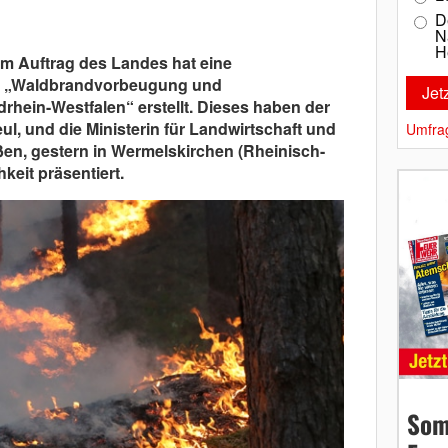
D
N
H
m Auftrag des Landes hat eine
ur „Waldbrandvorbeugung und
hein-Westfalen“ erstellt. Dieses haben der
ul, und die Ministerin für Landwirtschaft und
Umfra
ßen, gestern in Wermelskirchen (Rheinisch-
keit präsentiert.
Som