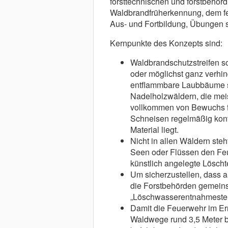
forsttechnischen und forstbehö
Waldbrandfrüherkennung, dem fe
Aus- und Fortbildung, Übungen so
Kernpunkte des Konzepts sind:
Waldbrandschutzstreifen s
oder möglichst ganz verhi
entflammbare Laubbäume se
Nadelholzwäldern, die mei
vollkommen von Bewuchs fr
Schneisen regelmäßig kontr
Material liegt.
Nicht in allen Wäldern ste
Seen oder Flüssen den Feu
künstlich angelegte Löscht
Um sicherzustellen, dass 
die Forstbehörden gemein
„Löschwasserentnahmestell
Damit die Feuerwehr im Ern
Waldwege rund 3,5 Meter b