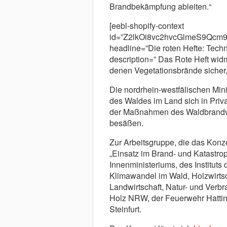
Brandbekämpfung ableiten.“
[eebl-shopify-context
id=”Z2lkOi8vc2hvcGlmeS9Qc
headline=”Die roten Hefte: Tech
description=” Das Rote Heft widm
denen Vegetationsbrände sicher,
Die nordrhein-westfälischen Mini
des Waldes im Land sich in Priv
der Maßnahmen des Waldbrandv
besäßen.
Zur Arbeitsgruppe, die das Konzep
„Einsatz im Brand- und Katastro
Innenministeriums, des Institut
Klimawandel im Wald, Holzwirtsc
Landwirtschaft, Natur- und Verb
Holz NRW, der Feuerwehr Hattin
Steinfurt.