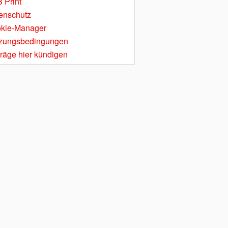
 Print
enschutz
kie-Manager
zungsbedingungen
träge hier kündigen