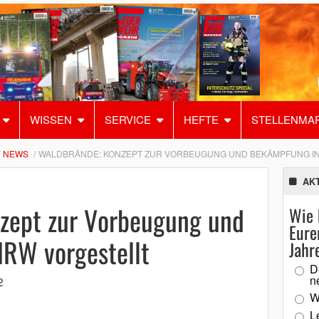
WISSEN
SERVICE
HEFTE
STELLENMA
NEWS
WALDBRÄNDE: KONZEPT ZUR VORBEUGUNG UND BEKÄMPFUNG I
AK
zept zur Vorbeugung und
Wie 
Eure
RW vorgestellt
Jahr
D
n
2
W
L