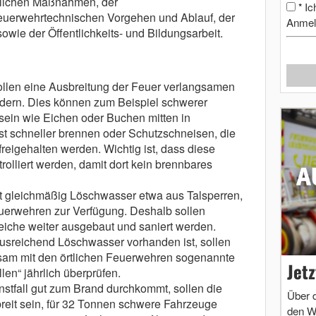
rdlichen Maßnahmen, der
Ic
*
uerwehrtechnischen Vorgehen und Ablauf, der
Anmel
wie der Öffentlichkeits- und Bildungsarbeit.
ollen eine Ausbreitung der Feuer verlangsamen
ndern. Dies können zum Beispiel schwerer
in wie Eichen oder Buchen mitten in
st schneller brennen oder Schutzschneisen, die
eigehalten werden. Wichtig ist, dass diese
olliert werden, damit dort kein brennbares
ht gleichmäßig Löschwasser etwa aus Talsperren,
erwehren zur Verfügung. Deshalb sollen
eiche weiter ausgebaut und saniert werden.
ausreichend Löschwasser vorhanden ist, sollen
sam mit den örtlichen Feuerwehren sogenannte
Jet
en“ jährlich überprüfen.
stfall gut zum Brand durchkommt, sollen die
Über 
reit sein, für 32 Tonnen schwere Fahrzeuge
den W