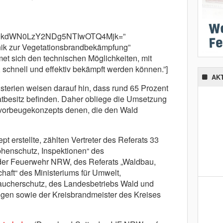
m9kdWN0LzY2NDg5NTIwOTQ4Mjk=”
nik zur Vegetationsbrandbekämpfung”
et sich den technischen Möglichkeiten, mit
 schnell und effektiv bekämpft werden können.”]
AK
sterien weisen darauf hin, dass rund 65 Prozent
atbesitz befinden. Daher obliege die Umsetzung
orbeugekonzepts denen, die den Wald
t erstellte, zählten Vertreter des Referats 33
phenschutz, Inspektionen“ des
s der Feuerwehr NRW, des Referats „Waldbau,
haft“ des Ministeriums für Umwelt,
raucherschutz, des Landesbetriebs Wald und
gen sowie der Kreisbrandmeister des Kreises