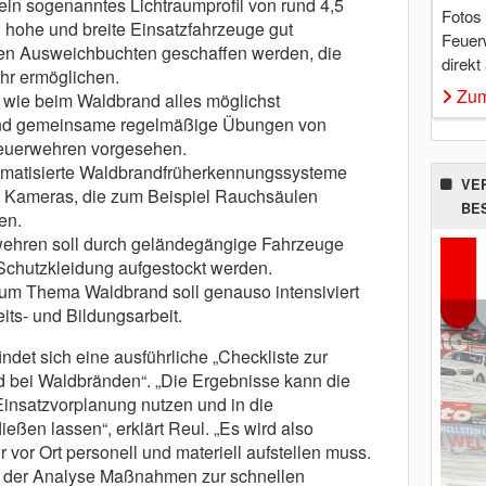
ein sogenanntes Lichtraumprofil von rund 4,5
Fotos
 hohe und breite Einsatzfahrzeuge gut
Feuer
n Ausweichbuchten geschaffen werden, die
direkt
hr ermöglichen.
Zum
 wie beim Waldbrand alles möglichst
 sind gemeinsame regelmäßige Übungen von
Feuerwehren vorgesehen.
utomatisierte Waldbrandfrüherkennungssysteme
VE
nd Kameras, die zum Beispiel Rauchsäulen
BE
en.
wehren soll durch geländegängige Fahrzeuge
 Schutzkleidung aufgestockt werden.
zum Thema Waldbrand soll genauso intensiviert
its- und Bildungsarbeit.
det sich eine ausführliche „Checkliste zur
 bei Waldbränden“. „Die Ergebnisse kann die
Einsatzvorplanung nutzen und in die
eßen lassen“, erklärt Reul. „Es wird also
 vor Ort personell und materiell aufstellen muss.
us der Analyse Maßnahmen zur schnellen