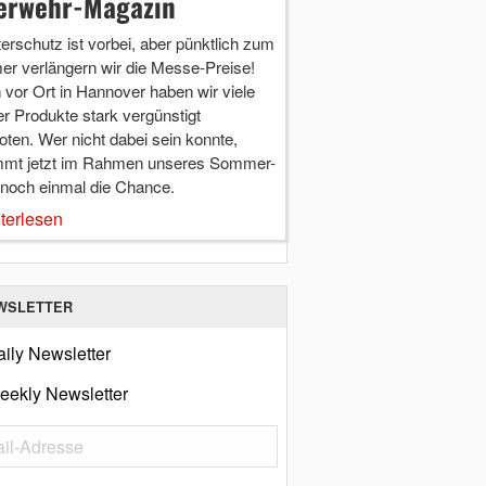
erwehr-Magazin
terschutz ist vorbei, aber pünktlich zum
r verlängern wir die Messe-Preise!
vor Ort in Hannover haben wir viele
r Produkte stark vergünstigt
ten. Wer nicht dabei sein konnte,
mt jetzt im Rahmen unseres Sommer-
 noch einmal die Chance.
terlesen
WSLETTER
ily Newsletter
eekly Newsletter