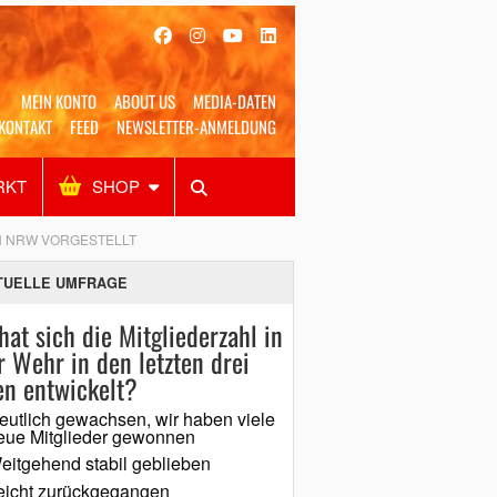
MEIN KONTO
ABOUT US
MEDIA-DATEN
KONTAKT
FEED
NEWSLETTER-ANMELDUNG
RKT
SHOP
Alles
Shop
SUCHEN
N NRW VORGESTELLT
TUELLE UMFRAGE
hat sich die Mitgliederzahl in
r Wehr in den letzten drei
en entwickelt?
eutlich gewachsen, wir haben viele
eue Mitglieder gewonnen
eitgehend stabil geblieben
eicht zurückgegangen