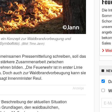
Feu
Die In
Somme
Schon 
unsere
angebo
bekom
t ein Konzept zur Waldbrandvorbeugung und
Sales
Symbolfoto).
(Bild: Timo Jann)
Wei
gemeinsamen Pressemitteilung schreiben, soll das
e stärkere Zusammenarbeit zwischen
ren bilden. „Die Feuerwehr ist in erster Linie
NE
a. Doch auch zur Waldbrandvorbeugung kann sie
sagt Innenminister Reul.
Da
Anzeige
W
 Beschreibung der aktuellen Situation
n Grundlagen, den waldbaulichen,