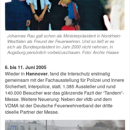
Johannes Rau galt schon als Ministerpräsident in Nordrhein-
Westfalen als Freund der Feuerwehren. Und so ließ er es
sich als Bundespräsident im Jahr 2000 nicht nehmen, in
Augsburg persönlich vorbeizuschauen. Foto: Archiv Haase
6. bis 11. Juni 2005
Wieder in
Hannover
, fand die Interschutz erstmalig
gemeinsam mit der Fachausstellung für Polizei und Innere
Sicherheit, Interpolice, statt. 1.385 Aussteller und rund
140.000 Besucher war das glänzende Fazit der “Tandem”-
Messe. Weitere Neuerung: Neben der vfdb und dem
VDMA ist der Deutsche Feuerwehrverband der dritte
ideelle Partner der Messe.