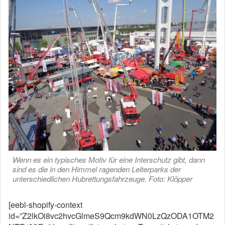
Wenn es ein typisches Motiv für eine Interschutz gibt, dann
sind es die in den Himmel ragenden Leiterparks der
unterschiedlichen Hubrettungsfahrzeuge. Foto: Klöpper
[eebl-shopify-context
id=”Z2lkOi8vc2hvcGlmeS9Qcm9kdWN0LzQzODA1OTM2