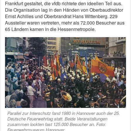
Frankfurt gestaltet, die vfdb richtete den ideellen Teil aus.
Die Organisation lag in den Händen von Oberbaudirektor
Ernst Achilles und Oberbrandrat Hans Wittenberg. 229
Aussteller waren vertreten, mehr als 72.000 Besucher aus
65 Ländern kamen in die Hessenmetropole.
Parallel zur Interschutz fand 1980 in Hannover auch der 25.
Deutsche Feuerwehrtag statt. Beide Veranstaltungen
zusammen lockten fast 125.000 Besucher an. Foto:
Feuerwehrmuseum Hannover