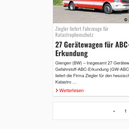
Ziegler liefert Fahrzeuge für
Katastrophenschutz
27 Gerätewagen für ABC
Erkundung
Giengen (BW) – Insgesamt 27 Geräte
Gefahrstoff-ABC-Erkundung (GW-ABC
liefert die Firma Ziegler für den hessis
Katastro …
Weiterlesen
«
1