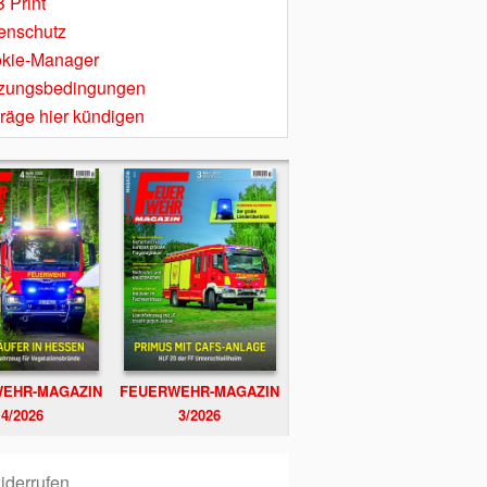
 Print
enschutz
kie-Manager
zungsbedingungen
träge hier kündigen
EHR-MAGAZIN
FEUERWEHR-MAGAZIN
4/2026
3/2026
iderrufen