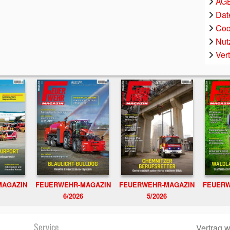
AGB
Dat
Coo
Nut
Ver
MAGAZIN
FEUERWEHR-MAGAZIN
FEUERWEHR-MAGAZIN
FEUERW
6/2026
5/2026
Service
Vertrag w