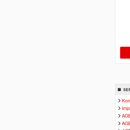
SE
Kon
Imp
AG
AGB