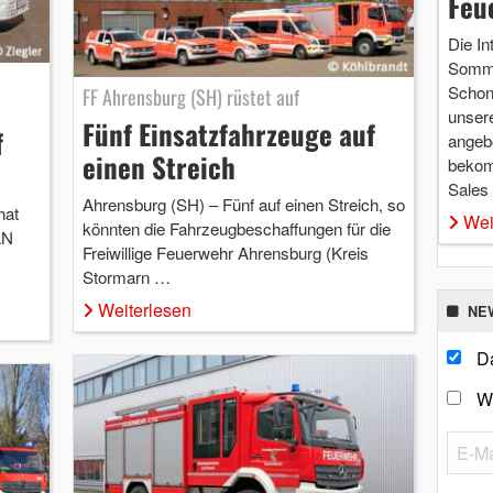
Feu
Die In
Somme
Schon 
FF Ahrensburg (SH) rüstet auf
unsere
Fünf Einsatzfahrzeuge auf
f
angebo
einen Streich
bekom
Sales
Ahrensburg (SH) – Fünf auf einen Streich, so
hat
Wei
könnten die Fahrzeugbeschaffungen für die
AN
Freiwillige Feuerwehr Ahrensburg (Kreis
Stormarn …
Weiterlesen
NE
Da
W