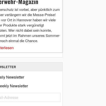
erwehr-Magazin
terschutz ist vorbei, aber pünktlich zum
r verlängern wir die Messe-Preise!
vor Ort in Hannover haben wir viele
r Produkte stark vergünstigt
ten. Wer nicht dabei sein konnte,
mt jetzt im Rahmen unseres Sommer-
 noch einmal die Chance.
terlesen
WSLETTER
ily Newsletter
eekly Newsletter