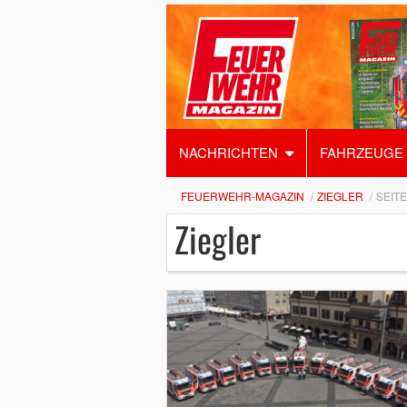
NACHRICHTEN
FAHRZEUGE
FEUERWEHR-MAGAZIN
ZIEGLER
SEITE
Ziegler