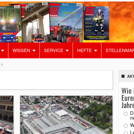
WISSEN
SERVICE
HEFTE
STELLENMA
 5
AK
Wie 
Eure
Jahr
D
n
W
L