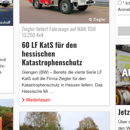
Ic
*
Anmel
Ziegler liefert Fahrzeuge auf MAN TGM
13.250 4x4
60 LF KatS für den
hessischen
mit
Katastrophenschutz
hr­
Giengen (BW) – Bereits die vierte Serie LF
t-
KatS soll die Firma Ziegler für den
Katastrophenschutz in Hessen liefern. Das
Hessische Mi …
Weiterlesen
Jet
Über 
den W