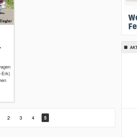
-
AK
wagen
-Erk)
chen
2
3
4
5