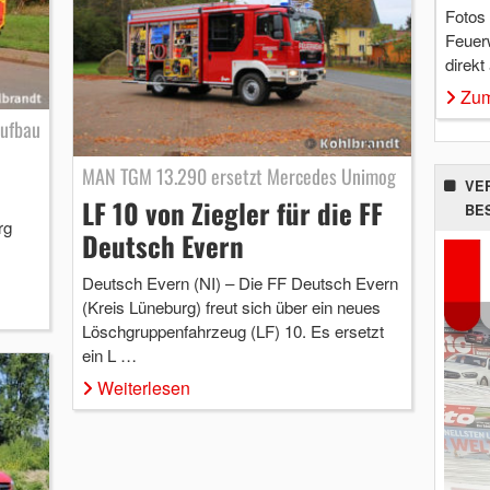
Fotos
Feuer
direkt
Zum
Aufbau
MAN TGM 13.290 ersetzt Mercedes Unimog
VE
LF 10 von Ziegler für die FF
BE
rg
Deutsch Evern
Deutsch Evern (NI) – Die FF Deutsch Evern
(Kreis Lüneburg) freut sich über ein neues
Löschgruppenfahrzeug (LF) 10. Es ersetzt
ein L …
Weiterlesen