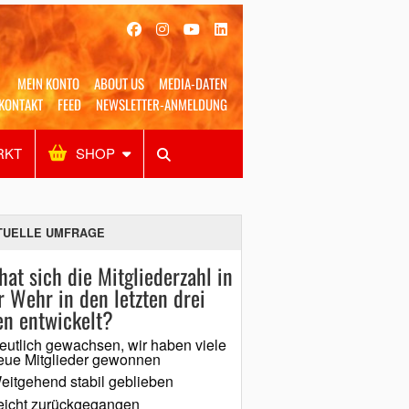
MEIN KONTO
ABOUT US
MEDIA-DATEN
KONTAKT
FEED
NEWSLETTER-ANMELDUNG
RKT
SHOP
Alles
Shop
SUCHEN
TUELLE UMFRAGE
hat sich die Mitgliederzahl in
r Wehr in den letzten drei
en entwickelt?
eutlich gewachsen, wir haben viele
eue Mitglieder gewonnen
eitgehend stabil geblieben
eicht zurückgegangen