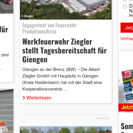
D
N
H
Engagement von Feuerwehr-
für
Produktionsfirma
Umfra
Werkfeuerwehr Ziegler
stellt Tagesbereitschaft für
 drei
Giengen
…
Giengen an der Brenz (BW) – Die Albert
Ziegler GmbH mit Hauptsitz in Giengen
(Kreis Heidenheim) hat mit der Stadt eine
Kooperationsvereinb …
Weiterlesen
Anzeige
Som