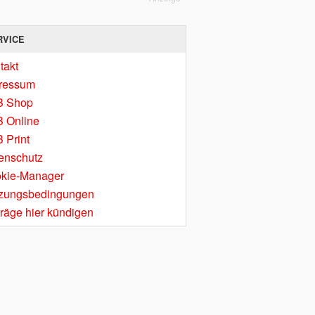
RVICE
takt
ressum
B Shop
 Online
 Print
enschutz
kie-Manager
zungsbedingungen
träge hier kündigen