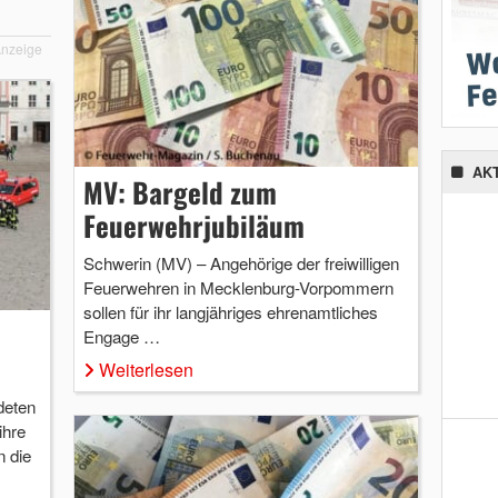
nzeige
AK
MV: Bargeld zum
Feuerwehrjubiläum
Schwerin (MV) – Angehörige der freiwilligen
Feuerwehren in Mecklenburg-Vorpommern
sollen für ihr langjähriges ehrenamtliches
Engage …
Weiterlesen
deten
ihre
n die