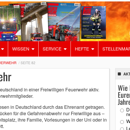
WISSEN
SERVICE
HEFTE
STELLENMA
EUERWEHR
SEITE 82
ehr
AK
Wie 
utschland in einer Freiwilligen Feuerwehr aktiv.
Eure
rwehrmitglieder.
Jahr
sen in Deutschland durch das Ehrenamt getragen.
D
ücken für die Gefahrenabwehr nur Freiwillige aus –
n
itsplatz, ihre Familie, Vorlesungen in der Uni oder in
W
t.
L