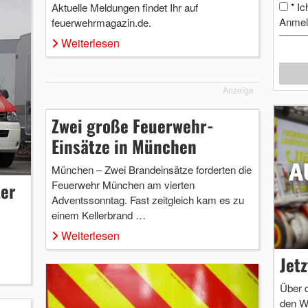
Ic
Aktuelle Meldungen findet Ihr auf
*
Anmel
feuerwehrmagazin.de.
Weiterlesen
Anzeige
Zwei große Feuerwehr-
Einsätze in München
München – Zwei Brandeinsätze forderten die
Feuerwehr München am vierten
ter
Adventssonntag. Fast zeitgleich kam es zu
einem Kellerbrand …
Weiterlesen
Jet
Über 
den W