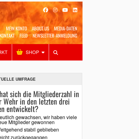
MEIN KONTO
ABOUT US
MEDIA-DATEN
KONTAKT
FEED
NEWSLETTER-ANMELDUNG
RKT
SHOP
Alles
Shop
SUCHEN
TUELLE UMFRAGE
hat sich die Mitgliederzahl in
r Wehr in den letzten drei
en entwickelt?
eutlich gewachsen, wir haben viele
eue Mitglieder gewonnen
eitgehend stabil geblieben
eicht zurückgegangen