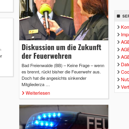
SE
Kon
Imp
AG
Diskussion um die Zukunft
AGB
-
der Feuerwehren
r
AGB
Dat
Bad Freienwalde (BB) – Keine Frage – wenn
Coo
es brennt, rückt bisher die Feuerwehr aus.
Doch hat die angesichts sinkender
Nut
Mitgliederza …
Ver
Weiterlesen