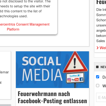
Feu
e not disclosed to the visitor. The
eeds to setup the site with their
Die In
 this content to the list of
Somme
technologies used.
Schon 
ercentrics Consent Management
unsere
Platform
angebo
bekom
Sales
Wei
NE
ismar
Da
t
W
Feuerwehrmann nach
Facebook-Posting entlassen