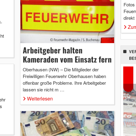
Fotos
Feuer
direkt
-
Zum
ht
Arbeitgeber halten
VE
Kameraden vom Einsatz fern
BE
Oberhausen (NW) – Die Mitglieder der
Freiwilligen Feuerwehr Oberhausen haben
offenbar große Probleme. Ihre Arbeitgeber
lassen sie nicht m …
Weiterlesen
ehr
s