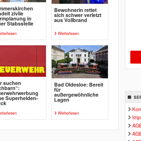
mmerskirchen
Bewohnerin rettet
delt zivile
sich schwer verletzt
rmplanung in
aus Vollbrand
er Stabsstelle
iterlesen
Weiterlesen
r suchen
Bad Oldesloe: Bereit
chbarn“:
für
uerwehrwerbung
außergewöhnliche
SE
e Superhelden-
Lagen
uck
Kon
iterlesen
Weiterlesen
Imp
AG
AGB