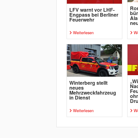
Ro
LFV warnt vor LHF-
bün
Engpass bei Berliner
Ala
Feuerwehr
neu
Weiterlesen
We
„Wi
Winterberg stellt
Na
neues
Fe
Mehrzweckfahrzeug
ohn
in Dienst
Dr
Weiterlesen
We