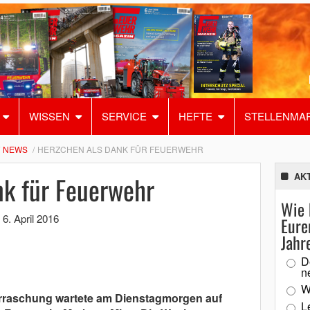
WISSEN
SERVICE
HEFTE
STELLENMA
NEWS
HERZCHEN ALS DANK FÜR FEUERWEHR
nk für Feuerwehr
AK
Wie 
,
6. April 2016
Eure
Jahr
D
n
W
erraschung wartete am Dienstagmorgen auf
L