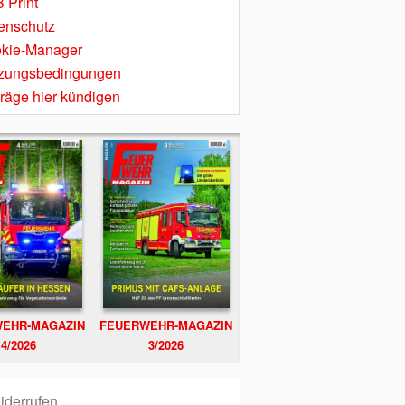
 Print
enschutz
kie-Manager
zungsbedingungen
träge hier kündigen
EHR-MAGAZIN
FEUERWEHR-MAGAZIN
4/2026
3/2026
iderrufen