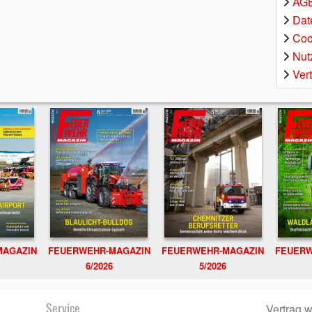
AGB
Dat
Coo
Nut
Ver
MAGAZIN
FEUERWEHR-MAGAZIN
FEUERWEHR-MAGAZIN
FEUERW
6/2026
5/2026
Service
Vertrag w