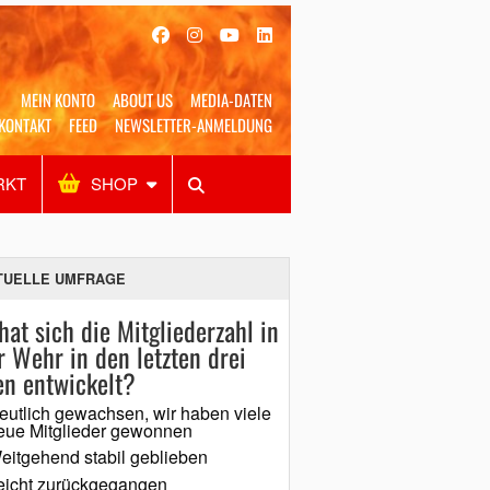
MEIN KONTO
ABOUT US
MEDIA-DATEN
KONTAKT
FEED
NEWSLETTER-ANMELDUNG
RKT
SHOP
Alles
Shop
SUCHEN
TUELLE UMFRAGE
hat sich die Mitgliederzahl in
r Wehr in den letzten drei
en entwickelt?
eutlich gewachsen, wir haben viele
eue Mitglieder gewonnen
eitgehend stabil geblieben
eicht zurückgegangen