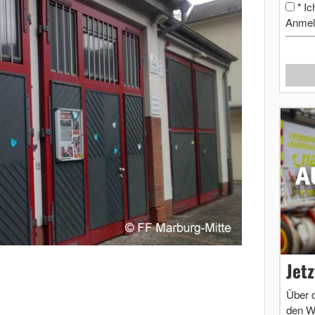
Ic
*
Anmel
Jet
Über 
den W