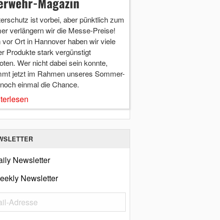
erwehr-Magazin
terschutz ist vorbei, aber pünktlich zum
r verlängern wir die Messe-Preise!
vor Ort in Hannover haben wir viele
r Produkte stark vergünstigt
ten. Wer nicht dabei sein konnte,
mt jetzt im Rahmen unseres Sommer-
 noch einmal die Chance.
terlesen
WSLETTER
ily Newsletter
eekly Newsletter