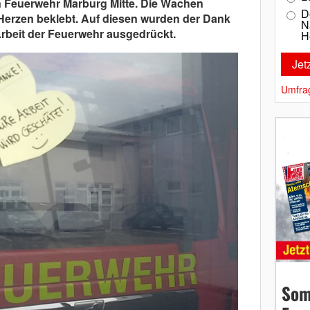
n Feuerwehr Marburg Mitte. Die Wachen
D
Herzen beklebt. Auf diesen wurden der Dank
N
rbeit der Feuerwehr ausgedrückt.
H
Umfra
Som