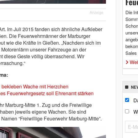
Feu
Die In
Anzeige
Somme
Schon 
 Art. Im Juli 2015 fanden sich ähnliche Aufkleber
unsere
ßen. Die Feuerwehrmänner der Marburger
angebo
ut wie die Kräfte in Gießen. „Nachdem sich im
bekom
 Motorenlärm unserer Fahrzeuge an der
Sales
t diese Geste völlig überraschend. Wir
Wei
erraschung.“
ema:
e bekleben Wache mit Herzchen
NE
es Feuerwehrgesetz soll Ehrenamt stärken
Da
hr Marburg-Mitte 1. Zug und die Freiwillige
W
 haben jeweils eigene Wachen. Sie sind
Namen “Freiwillige Feuerwehr Marburg-Mitte”.