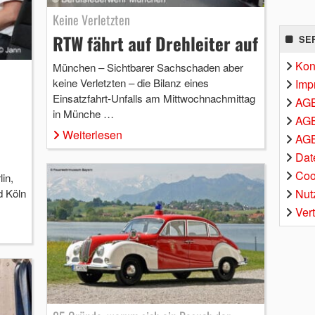
Keine Verletzten
RTW fährt auf Drehleiter auf
SE
Kon
München – Sichtbarer Sachschaden aber
keine Verletzten – die Bilanz eines
Imp
Einsatzfahrt-Unfalls am Mittwochnachmittag
AG
in Münche …
AGB
Weiterlesen
AGB
Dat
Coo
in,
Nut
d Köln
Ver