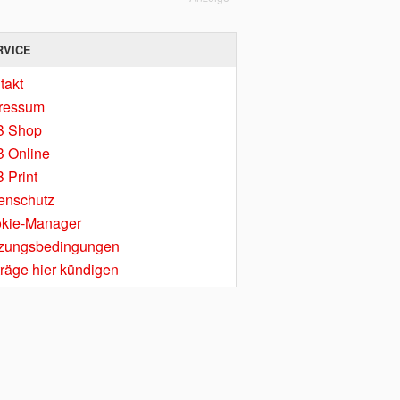
RVICE
takt
ressum
B Shop
 Online
 Print
enschutz
kie-Manager
zungsbedingungen
träge hier kündigen