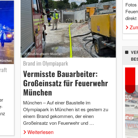
Fotos
Feuer
direkt
Zum
VE
BE
Brand im Olympiapark
raft
Vermisste Bauarbeiter:
Großeinsatz für Feuerwehr
München
er
München – Auf einer Baustelle im
r-
Olympiapark in München ist es gestern zu
anz
einem Brand gekommen, der einen
Großeinsatz von Feuerwehr und …
Weiterlesen