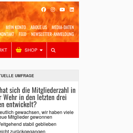
MEIN KONTO
ABOUT US
MEDIA-DATEN
KONTAKT
FEED
NEWSLETTER-ANMELDUNG
RKT
SHOP
Alles
Shop
SUCHEN
TUELLE UMFRAGE
hat sich die Mitgliederzahl in
r Wehr in den letzten drei
en entwickelt?
eutlich gewachsen, wir haben viele
eue Mitglieder gewonnen
eitgehend stabil geblieben
eicht zurückgegangen