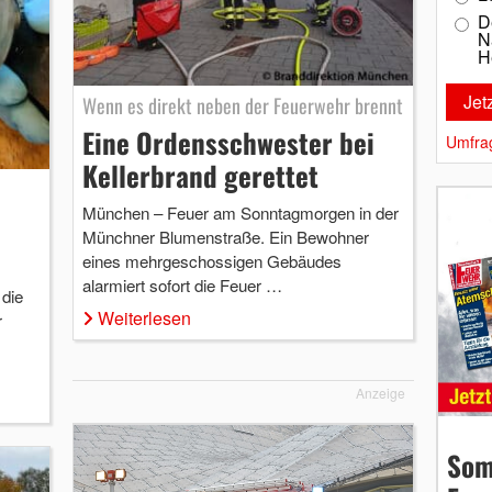
D
N
H
Wenn es direkt neben der Feuerwehr brennt
Eine Ordensschwester bei
Umfra
Kellerbrand gerettet
München – Feuer am Sonntagmorgen in der
Münchner Blumenstraße. Ein Bewohner
eines mehrgeschossigen Gebäudes
alarmiert sofort die Feuer …
die
Weiterlesen
r
Anzeige
Som