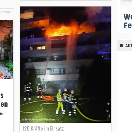
nzeige
AK
s
hen
 im
120 Kräfte im Einsatz