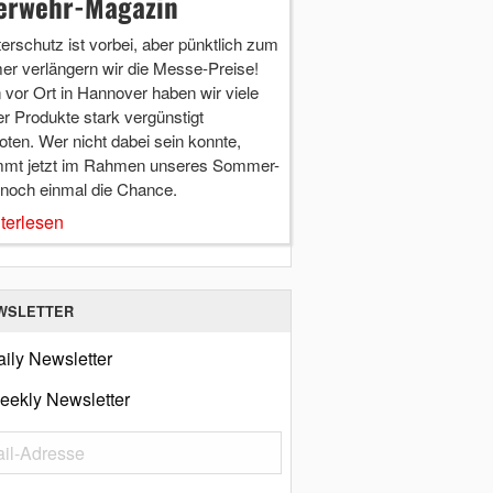
erwehr-Magazin
terschutz ist vorbei, aber pünktlich zum
r verlängern wir die Messe-Preise!
vor Ort in Hannover haben wir viele
r Produkte stark vergünstigt
ten. Wer nicht dabei sein konnte,
mt jetzt im Rahmen unseres Sommer-
 noch einmal die Chance.
terlesen
WSLETTER
ily Newsletter
eekly Newsletter