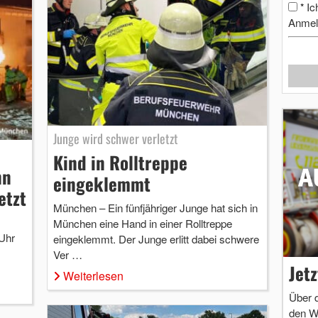
Ic
*
Anmel
Junge wird schwer verletzt
Kind in Rolltreppe
nn
eingeklemmt
etzt
München – Ein fünfjähriger Junge hat sich in
München eine Hand in einer Rolltreppe
Uhr
eingeklemmt. Der Junge erlitt dabei schwere
Ver …
Jet
Weiterlesen
Über 
den W