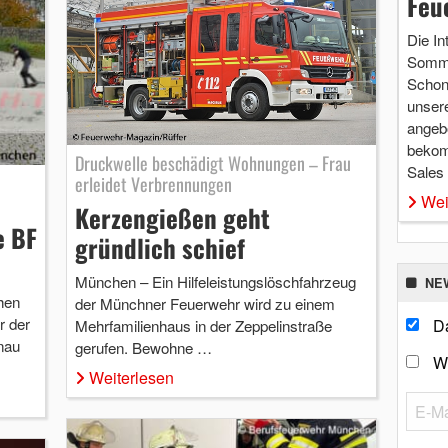
Feu
Die In
Somme
Schon 
unsere
angebo
bekom
Druckwelle beschädigt Wohnungen – Frau
Sales
erleidet Verbrennungen
Wei
Kerzengießen geht
e BF
gründlich schief
München – Ein Hilfeleistungslöschfahrzeug
NE
hen
der Münchner Feuerwehr wird zu einem
r der
Da
Mehrfamilienhaus in der Zeppelinstraße
nau
gerufen. Bewohne …
W
Weiterlesen