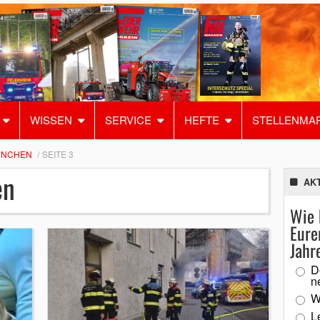
WISSEN
SERVICE
HEFTE
STELLENMA
ÜNCHEN
SEITE 3
en
AK
Wie 
Eure
Jahr
D
n
W
L