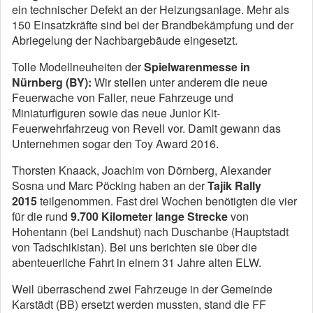
ein technischer Defekt an der Heizungsanlage. Mehr als
150 Einsatzkräfte sind bei der Brandbekämpfung und der
Abriegelung der Nachbargebäude eingesetzt.
Tolle Modellneuheiten der
Spielwarenmesse in
Nürnberg (BY):
Wir stellen unter anderem die neue
Feuerwache von Faller, neue Fahrzeuge und
Miniaturfiguren sowie das neue Junior Kit-
Feuerwehrfahrzeug von Revell vor. Damit gewann das
Unternehmen sogar den Toy Award 2016.
Thorsten Knaack, Joachim von Dörnberg, Alexander
Sosna und Marc Pöcking haben an der
Tajik Rally
2015
teilgenommen. Fast drei Wochen benötigten die vier
für die rund
9.700 Kilometer lange Strecke
von
Hohentann (bei Landshut) nach Duschanbe (Hauptstadt
von Tadschikistan). Bei uns berichten sie über die
abenteuerliche Fahrt in einem 31 Jahre alten ELW.
Weil überraschend zwei Fahrzeuge in der Gemeinde
Karstädt (BB) ersetzt werden mussten, stand die FF