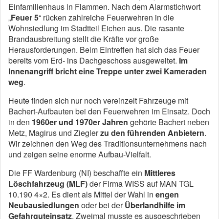
Einfamilienhaus in Flammen. Nach dem Alarmstichwort
„
Feuer 5
“ rücken zahlreiche Feuerwehren in die
Wohnsiedlung im Stadtteil Eichen aus. Die rasante
Brandausbreitung stellt die Kräfte vor große
Herausforderungen. Beim Eintreffen hat sich das Feuer
bereits vom Erd- ins Dachgeschoss ausgeweitet.
Im
Innenangriff bricht eine Treppe unter zwei Kameraden
weg
.
Heute finden sich nur noch vereinzelt Fahrzeuge mit
Bachert-Aufbauten bei den Feuerwehren im Einsatz. Doch
in den
1960er und 1970er Jahren
gehörte Bachert neben
Metz, Magirus und Ziegler
zu den führenden Anbietern
.
Wir zeichnen den Weg des Traditionsunternehmens nach
und zeigen seine enorme Aufbau-Vielfalt.
Die FF Wardenburg (NI) beschaffte ein
Mittleres
Löschfahrzeug (MLF)
der Firma WISS auf MAN TGL
10.190 4×2. Es dient als Mittel der Wahl in
engen
Neubausiedlungen
oder bei der
Überlandhilfe im
Gefahrguteinsatz
. Zweimal musste es ausgeschrieben