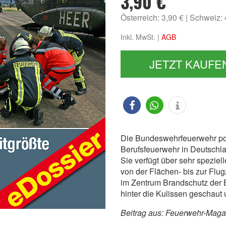
3,90 €
Österreich: 3,90 €
Schweiz:
Inkl. MwSt. |
AGB
JETZT KAUFE
Die Bundeswehrfeuerwehr posi
Berufsfeuerwehr in Deutschla
Sie verfügt über sehr spezie
von der Flächen- bis zur Fl
im Zentrum Brandschutz der 
hinter die Kulissen geschaut 
Beitrag aus: Feuerwehr-Mag