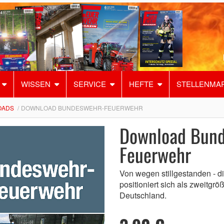
WISSEN
SERVICE
HEFTE
STELLENMA
OADS
DOWNLOAD BUNDESWEHR-FEUERWEHR
Download Bun
Feuerwehr
Von wegen stillgestanden - 
positioniert sich als zweitgrö
Deutschland.