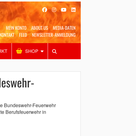
MEIN KONTO
ABOUT US
MEDIA-DATEN
KONTAKT
FEED
NEWSLETTER-ANMELDUNG
RKT
SHOP
Alles
Shop
SUCHEN
deswehr-
die Bundeswehr-Feuerwehr
ßte Berufsfeuerwehr in