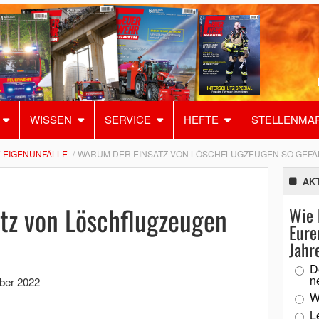
WISSEN
SERVICE
HEFTE
STELLENMA
EIGENUNFÄLLE
WARUM DER EINSATZ VON LÖSCHFLUGZEUGEN SO GEFÄH
AK
tz von Löschflugzeugen
Wie 
Eure
Jahr
D
n
ber 2022
W
L