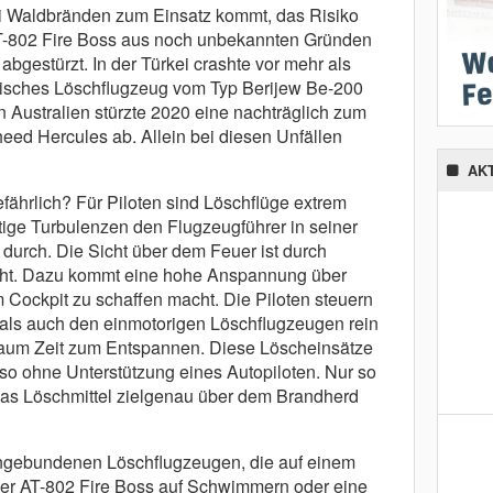
i Waldbränden zum Einsatz kommt, das Risiko
e AT-802 Fire Boss aus noch unbekannten Gründen
abgestürzt. In der Türkei crashte vor mehr als
sisches Löschflugzeug vom Typ Berijew Be-200
 Australien stürzte 2020 eine nachträglich zum
ed Hercules ab. Allein bei diesen Unfällen
AK
fährlich? Für Piloten sind Löschflüge extrem
tige Turbulenzen den Flugzeugführer in seiner
urch. Die Sicht über dem Feuer ist durch
ht. Dazu kommt eine hohe Anspannung über
 Cockpit zu schaffen macht. Die Piloten steuern
als auch den einmotorigen Löschflugzeugen rein
aum Zeit zum Entspannen. Diese Löscheinsätze
lso ohne Unterstützung eines Autopiloten. Nur so
das Löschmittel zielgenau über dem Brandherd
engebundenen Löschflugzeugen, die auf einem
einer AT-802 Fire Boss auf Schwimmern oder eine