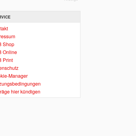
RVICE
takt
ressum
B Shop
 Online
 Print
enschutz
kie-Manager
zungsbedingungen
träge hier kündigen