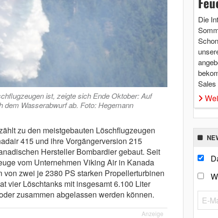
Feu
Die In
Somme
Schon 
unsere
angebo
bekom
Sales
schflugzeugen ist, zeigte sich Ende Oktober: Auf
Wei
nach dem Wasserabwurf ab. Foto: Hegemann
 zählt zu den meistgebauten Löschflugzeugen
NE
adair 415 und ihre Vorgängerversion 215
anadischen Hersteller Bombardier gebaut. Seit
Da
euge vom Unternehmen Viking Air in Kanada
n von zwei je 2380 PS starken Propellerturbinen
W
t vier Löschtanks mit insgesamt 6.100 Liter
 oder zusammen abgelassen werden können.
Anzeige