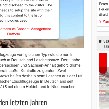
Fotos
e not disclosed to the visitor. The
Feuer
eeds to setup the site with their
direkt
 this content to the list of
technologies used.
Zum
ercentrics Consent Management
Platform
VE
BE
lugzeuge vom gleichen Typ (wie die nun in
auch in Deutschland Löscheinsätze. Denn nahe
edersachsen und Sachsen-Anhalt gehört, drohte
rrain außer Kontrolle zu geraten. Zwei
Crews halfen deshalb beim Löschen aus der Luft.
discher Löschflugzeuge in Deutschland seit
r 215 bei einem Heidebrand in Niedersachsen
den letzten Jahren