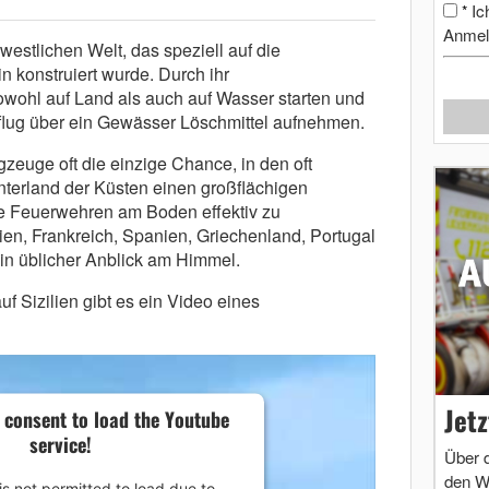
Ic
*
Anmel
westlichen Welt, das speziell auf die
 konstruiert wurde. Durch ihr
owohl auf Land als auch auf Wasser starten und
flug über ein Gewässer Löschmittel aufnehmen.
zeuge oft die einzige Chance, in den oft
terland der Küsten einen großflächigen
 Feuerwehren am Boden effektiv zu
lien, Frankreich, Spanien, Griechenland, Portugal
in üblicher Anblick am Himmel.
 Sizilien gibt es ein Video eines
Jet
 consent to load the Youtube
service!
Über 
den W
is not permitted to load due to