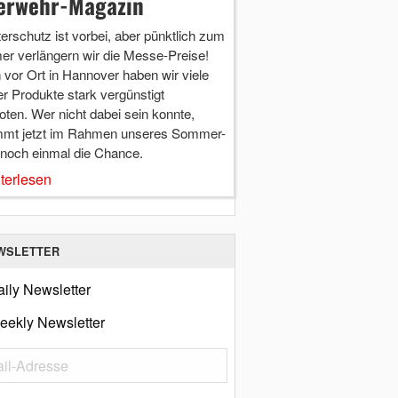
erwehr-Magazin
terschutz ist vorbei, aber pünktlich zum
r verlängern wir die Messe-Preise!
vor Ort in Hannover haben wir viele
r Produkte stark vergünstigt
ten. Wer nicht dabei sein konnte,
mt jetzt im Rahmen unseres Sommer-
 noch einmal die Chance.
terlesen
WSLETTER
ily Newsletter
eekly Newsletter