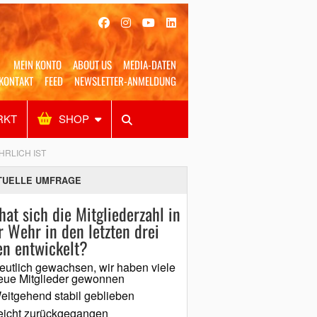
MEIN KONTO
ABOUT US
MEDIA-DATEN
KONTAKT
FEED
NEWSLETTER-ANMELDUNG
RKT
SHOP
Alles
Shop
SUCHEN
RLICH IST
TUELLE UMFRAGE
hat sich die Mitgliederzahl in
r Wehr in den letzten drei
en entwickelt?
eutlich gewachsen, wir haben viele
eue Mitglieder gewonnen
eitgehend stabil geblieben
eicht zurückgegangen