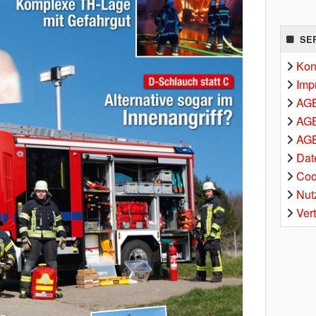
SE
Kon
Imp
AG
AGB
AGB
Dat
Coo
Nut
Ver