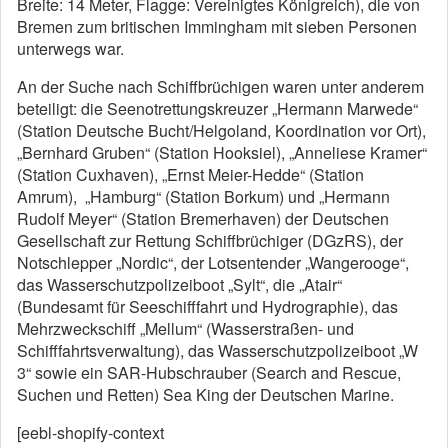
Breite: 14 Meter, Flagge: Vereinigtes Königreich), die von
Bremen zum britischen Immingham mit sieben Personen
unterwegs war.
An der Suche nach Schiffbrüchigen waren unter anderem
beteiligt: die Seenotrettungskreuzer „Hermann Marwede“
(Station Deutsche Bucht/Helgoland, Koordination vor Ort),
„Bernhard Gruben“ (Station Hooksiel), „Anneliese Kramer“
(Station Cuxhaven), „Ernst Meier-Hedde“ (Station
Amrum), „Hamburg“ (Station Borkum) und „Hermann
Rudolf Meyer“ (Station Bremerhaven) der Deutschen
Gesellschaft zur Rettung Schiffbrüchiger (DGzRS), der
Notschlepper „Nordic“, der Lotsentender „Wangerooge“,
das Wasserschutzpolizeiboot „Sylt“, die „Atair“
(Bundesamt für Seeschifffahrt und Hydrographie), das
Mehrzweckschiff „Mellum“ (Wasserstraßen- und
Schifffahrtsverwaltung), das Wasserschutzpolizeiboot „W
3“ sowie ein SAR-Hubschrauber (Search and Rescue,
Suchen und Retten) Sea King der Deutschen Marine.
[eebl-shopify-context