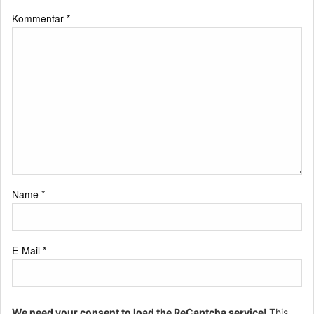
Kommentar
*
Name
*
E-Mail
*
We need your consent to load the ReCaptcha service!
This